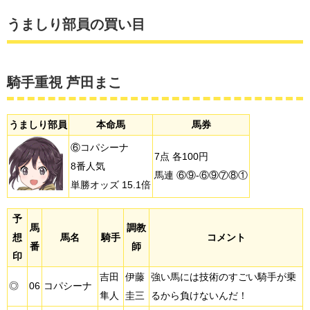
うましり部員の買い目
騎手重視 芦田まこ
うましり部員
本命馬
馬券
⑥コパシーナ
7点 各100円
8番人気
馬連 ⑥⑨-⑥⑨⑦⑧①
単勝オッズ 15.1倍
予
馬
調教
想
馬名
騎手
コメント
番
師
印
吉田
伊藤
強い馬には技術のすごい騎手が乗
◎
06
コパシーナ
隼人
圭三
るから負けないんだ！