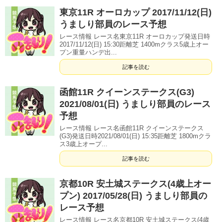
東京11R オーロカップ 2017/11/12(日)
うましり部員のレース予想
レース情報 レース名東京11R オーロカップ発送日時
2017/11/12(日) 15:30距離芝 1400mクラス5歳上オー
プン重量ハンデ出...
記事を読む
函館11R クイーンステークス(G3)
2021/08/01(日) うましり部員のレース
予想
レース情報 レース名函館11R クイーンステークス
(G3)発送日時2021/08/01(日) 15:35距離芝 1800mクラ
ス3歳上オープ...
記事を読む
京都10R 安土城ステークス(4歳上オー
プン) 2017/05/28(日) うましり部員の
レース予想
レース情報 レース名京都10R 安土城ステークス(4歳