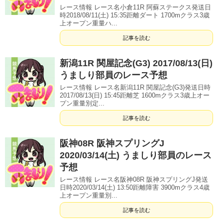
レース情報 レース名小倉11R 阿蘇ステークス発送日
時2018/08/11(土) 15:35距離ダート 1700mクラス3歳
上オープン重量ハ...
記事を読む
新潟11R 関屋記念(G3) 2017/08/13(日)
うましり部員のレース予想
レース情報 レース名新潟11R 関屋記念(G3)発送日時
2017/08/13(日) 15:45距離芝 1600mクラス3歳上オー
プン重量別定...
記事を読む
阪神08R 阪神スプリングJ
2020/03/14(土) うましり部員のレース
予想
レース情報 レース名阪神08R 阪神スプリングJ発送
日時2020/03/14(土) 13:50距離障害 3900mクラス4歳
上オープン重量別...
記事を読む