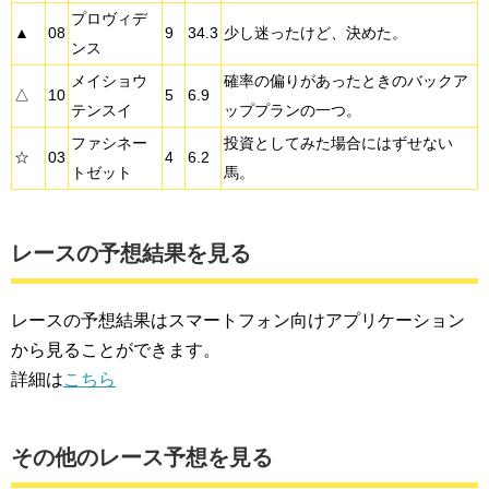
プロヴィデ
▲
08
9
34.3
少し迷ったけど、決めた。
ンス
メイショウ
確率の偏りがあったときのバックア
△
10
5
6.9
テンスイ
ッププランの一つ。
ファシネー
投資としてみた場合にはずせない
☆
03
4
6.2
トゼット
馬。
レースの予想結果を見る
レースの予想結果はスマートフォン向けアプリケーション
から見ることができます。
詳細は
こちら
その他のレース予想を見る