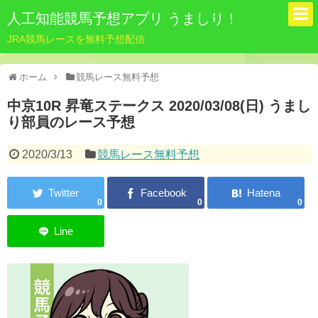
人工知能競馬予想アプリ うましり！
JRA競馬レースを無料予想配信
ホーム
競馬レース無料予想
中京10R 昇竜ステークス 2020/03/08(日) うまし
り部員のレース予想
2020/3/13
競馬レース無料予想
0
0
0