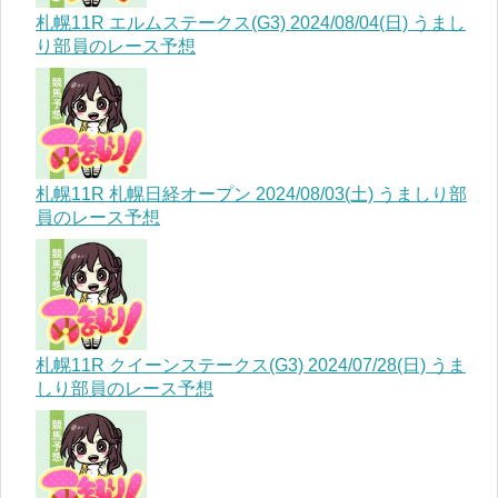
札幌11R エルムステークス(G3) 2024/08/04(日) うまし
り部員のレース予想
札幌11R 札幌日経オープン 2024/08/03(土) うましり部
員のレース予想
札幌11R クイーンステークス(G3) 2024/07/28(日) うま
しり部員のレース予想