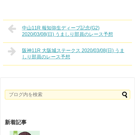
中山11R 報知弥生ディープ記念(G2)
2020/03/08(日) うましり部員のレース予想
阪神11R 大阪城ステークス 2020/03/08(日) うま
しり部員のレース予想
新着記事