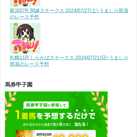
新潟07R 関越ステークス 2024/07/27(土) うましり部員
のレース予想
札幌11R しらかばステークス 2024/07/21(日) うましり
部員のレース予想
馬券甲子園