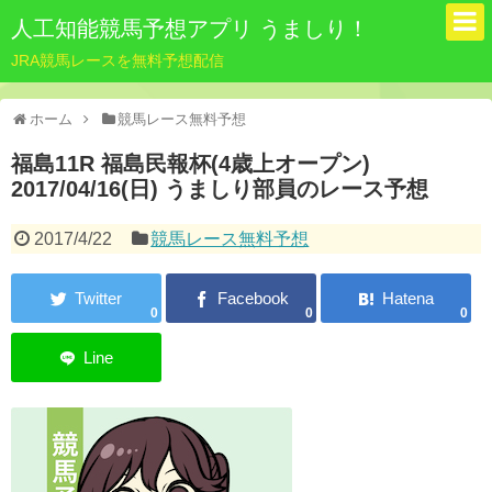
人工知能競馬予想アプリ うましり！
JRA競馬レースを無料予想配信
ホーム
競馬レース無料予想
福島11R 福島民報杯(4歳上オープン)
2017/04/16(日) うましり部員のレース予想
2017/4/22
競馬レース無料予想
0
0
0