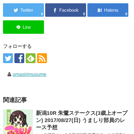
0
0
0
フォローする
umasirimusume
関連記事
新潟10R 朱鷺ステークス(3歳上オープ
ン) 2017/08/27(日) うましり部員のレ
ース予想