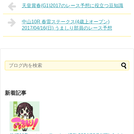
天皇賞春(G1)2017のレース予想に役立つ豆知識
中山10R 春雷ステークス(4歳上オープン)
2017/04/16(日) うましり部員のレース予想
新着記事