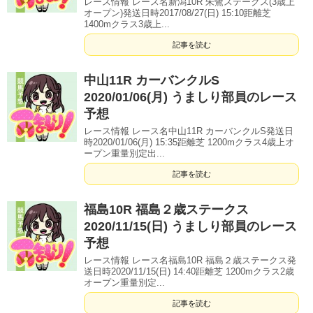
レース情報 レース名新潟10R 朱鷺ステークス(3歳上
オープン)発送日時2017/08/27(日) 15:10距離芝
1400mクラス3歳上...
記事を読む
中山11R カーバンクルS
2020/01/06(月) うましり部員のレース
予想
レース情報 レース名中山11R カーバンクルS発送日
時2020/01/06(月) 15:35距離芝 1200mクラス4歳上オ
ープン重量別定出...
記事を読む
福島10R 福島２歳ステークス
2020/11/15(日) うましり部員のレース
予想
レース情報 レース名福島10R 福島２歳ステークス発
送日時2020/11/15(日) 14:40距離芝 1200mクラス2歳
オープン重量別定...
記事を読む