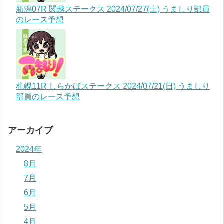
新潟07R 関越ステークス 2024/07/27(土) うましり部員
のレース予想
札幌11R しらかばステークス 2024/07/21(日) うましり
部員のレース予想
アーカイブ
2024年
8月
7月
6月
5月
4月