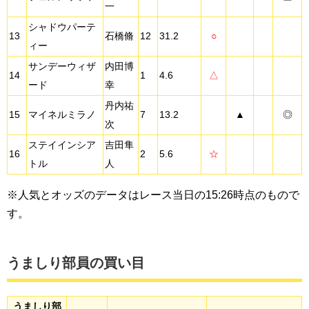
一
シャドウパーテ
13
石橋脩
12
31.2
○
ィー
サンデーウィザ
内田博
14
1
4.6
△
ード
幸
丹内祐
15
マイネルミラノ
7
13.2
▲
◎
次
ステイインシア
吉田隼
16
2
5.6
☆
トル
人
※人気とオッズのデータはレース当日の15:26時点のもので
す。
うましり部員の買い目
うましり部