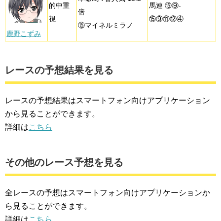
的中重
馬連 ⑮⑨-
倍
視
⑮⑨⑪⑫④
⑮マイネルミラノ
鹿野こずみ
レースの予想結果を見る
レースの予想結果はスマートフォン向けアプリケーション
から見ることができます。
詳細は
こちら
その他のレース予想を見る
全レースの予想はスマートフォン向けアプリケーションか
ら見ることができます。
詳細は
こちら