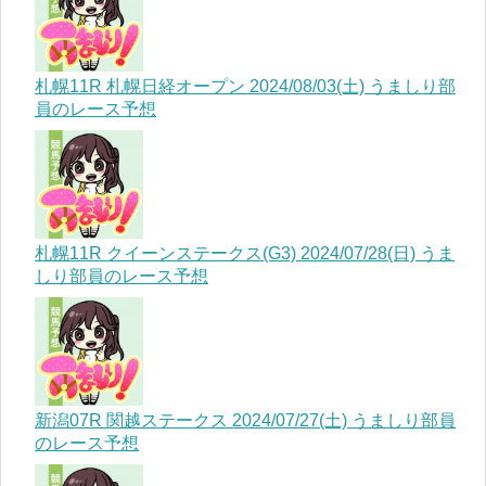
札幌11R 札幌日経オープン 2024/08/03(土) うましり部
員のレース予想
札幌11R クイーンステークス(G3) 2024/07/28(日) うま
しり部員のレース予想
新潟07R 関越ステークス 2024/07/27(土) うましり部員
のレース予想