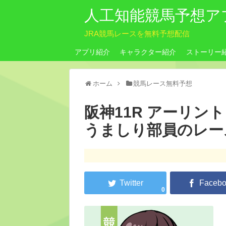
人工知能競馬予想ア
JRA競馬レースを無料予想配信
アプリ紹介
キャラクター紹介
ストーリー
ホーム
競馬レース無料予想
阪神11R アーリントンカ
うましり部員のレー
0