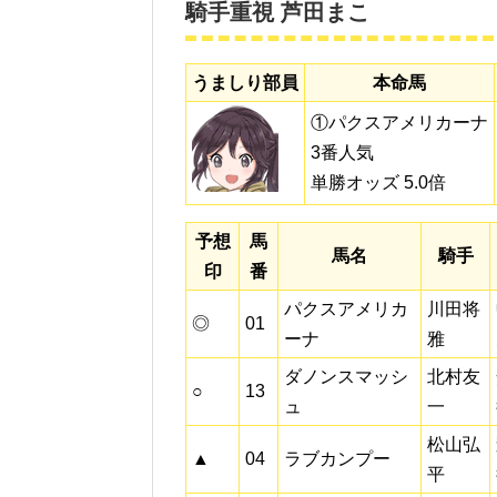
騎手重視 芦田まこ
うましり部員
本命馬
①パクスアメリカーナ
3番人気
単勝オッズ 5.0倍
予想
馬
馬名
騎手
印
番
パクスアメリカ
川田将
◎
01
ーナ
雅
ダノンスマッシ
北村友
○
13
ュ
一
松山弘
▲
04
ラブカンプー
平