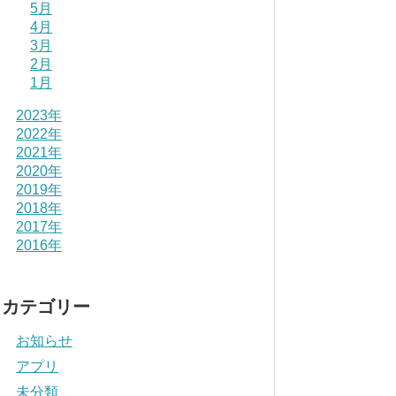
5月
4月
3月
2月
1月
2023年
2022年
2021年
2020年
2019年
2018年
2017年
2016年
カテゴリー
お知らせ
アプリ
未分類