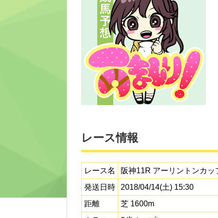
レース情報
レース名
阪神11R アーリントンカップ
発送日時
2018/04/14(土) 15:30
距離
芝 1600m