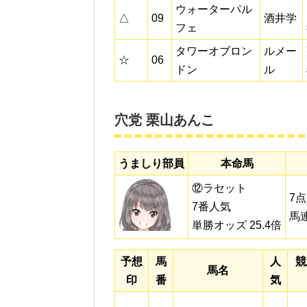
ウォーターパル
△
09
酒井学
フェ
タワーオブロン
ルメー
☆
06
ドン
ル
穴党 栗山あんこ
うましり部員
本命馬
⑫ラセット
7点
7番人気
馬
単勝オッズ 25.4倍
予想
馬
人
競
馬名
印
番
気