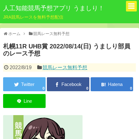
人工知能競馬予想アプリ うましり！
JRA競馬レースを無料予想配信
ホーム
競馬レース無料予想
札幌11R UHB賞 2022/08/14(日) うましり部員
のレース予想
2022/8/19
競馬レース無料予想
0
0
0