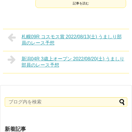
記事を読む
札幌09R コスモス賞 2022/08/13(土) うましり部
員のレース予想
新潟04R 3歳上オープン 2022/08/20(土) うましり
部員のレース予想
新着記事