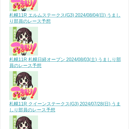
札幌11R エルムステークス(G3) 2024/08/04(日) うまし
り部員のレース予想
札幌11R 札幌日経オープン 2024/08/03(土) うましり部
員のレース予想
札幌11R クイーンステークス(G3) 2024/07/28(日) うま
しり部員のレース予想