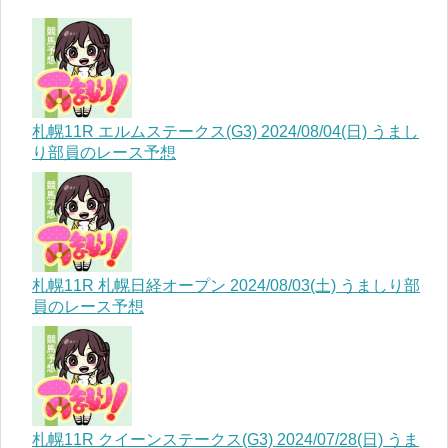
札幌11R エルムステークス(G3) 2024/08/04(日) うまし
り部員のレース予想
札幌11R 札幌日経オープン 2024/08/03(土) うましり部
員のレース予想
札幌11R クイーンステークス(G3) 2024/07/28(日) うま