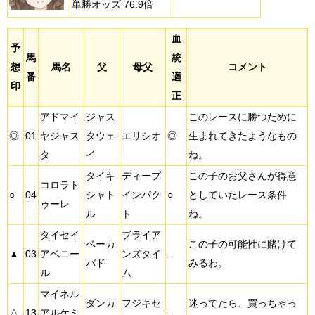
単勝オッズ 76.9倍
血
予
馬
統
想
馬名
父
母父
コメント
番
適
印
正
アドマイ
ジャス
このレースに勝つために
◎
01
ヤジャス
タウェ
エリシオ
◎
生まれてきたようなもの
タ
イ
ね。
タイキ
ディープ
この子のお父さんが得意
コロラト
○
04
シャト
インパク
○
としていたレース条件
ゥーレ
ル
ト
ね。
タイセイ
ブライア
ベーカ
この子の可能性に賭けて
▲
03
アベニー
ンズタイ
–
バド
みるわ。
ル
ム
マイネル
ダンカ
フジキセ
迷ってたら、買っちゃっ
△
13
アルケミ
–