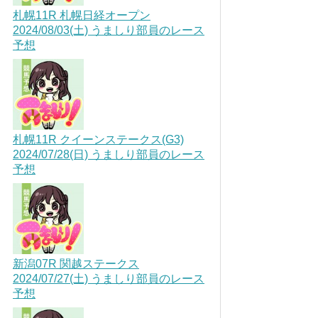
札幌11R 札幌日経オープン
2024/08/03(土) うましり部員のレース
予想
札幌11R クイーンステークス(G3)
2024/07/28(日) うましり部員のレース
予想
新潟07R 関越ステークス
2024/07/27(土) うましり部員のレース
予想