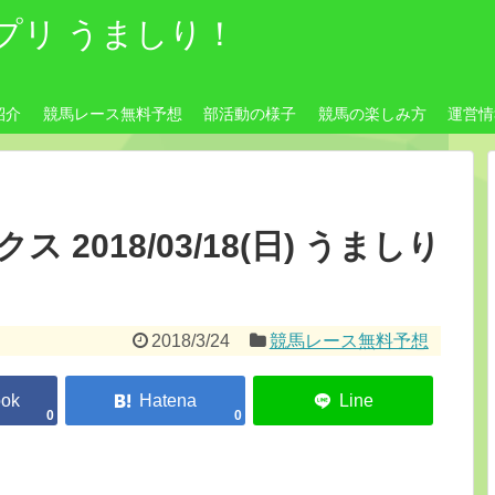
プリ うましり！
紹介
競馬レース無料予想
部活動の様子
競馬の楽しみ方
運営情
 2018/03/18(日) うましり
2018/3/24
競馬レース無料予想
0
0