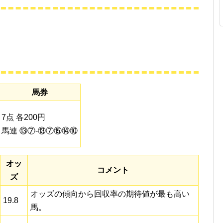
馬券
7点 各200円
馬連 ⑬⑦-⑬⑦⑮⑭⑩
オッ
コメント
ズ
オッズの傾向から回収率の期待値が最も高い
19.8
馬。