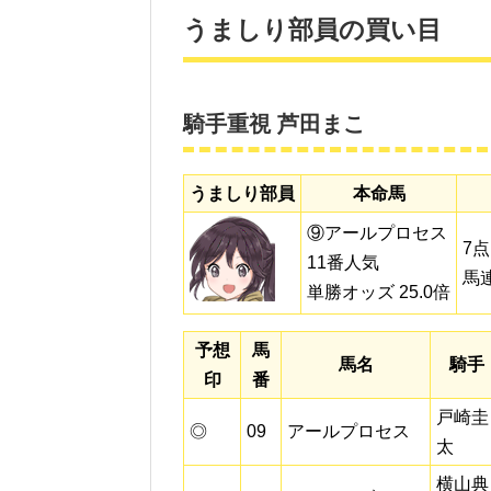
うましり部員の買い目
騎手重視 芦田まこ
うましり部員
本命馬
⑨アールプロセス
7点
11番人気
馬
単勝オッズ 25.0倍
予想
馬
馬名
騎手
印
番
戸崎圭
◎
09
アールプロセス
太
横山典