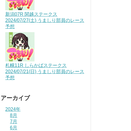
新潟07R 関越ステークス
2024/07/27(土) うましり部員のレース
予想
札幌11R しらかばステークス
2024/07/21(日) うましり部員のレース
予想
アーカイブ
2024年
8月
7月
6月