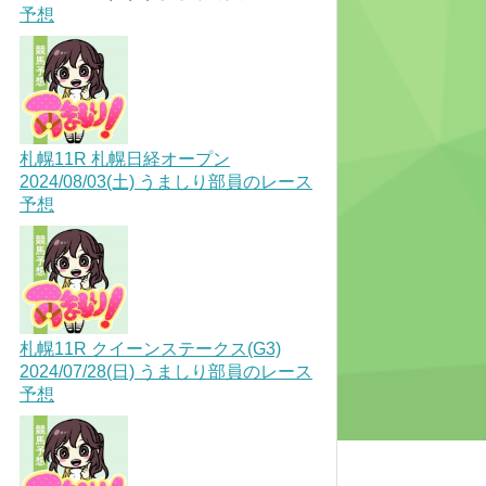
予想
札幌11R 札幌日経オープン
2024/08/03(土) うましり部員のレース
予想
札幌11R クイーンステークス(G3)
2024/07/28(日) うましり部員のレース
予想