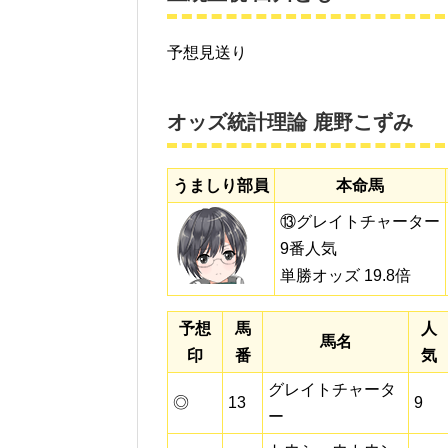
予想見送り
オッズ統計理論 鹿野こずみ
うましり部員
本命馬
⑬グレイトチャーター
9番人気
単勝オッズ 19.8倍
予想
馬
人
馬名
印
番
気
グレイトチャータ
◎
13
9
ー