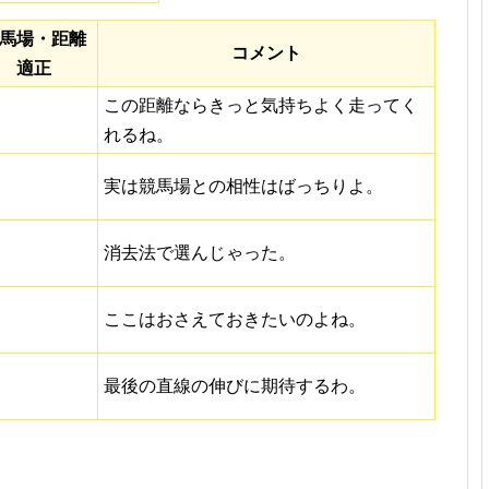
馬場・距離
コメント
適正
この距離ならきっと気持ちよく走ってく
れるね。
実は競馬場との相性はばっちりよ。
消去法で選んじゃった。
ここはおさえておきたいのよね。
最後の直線の伸びに期待するわ。