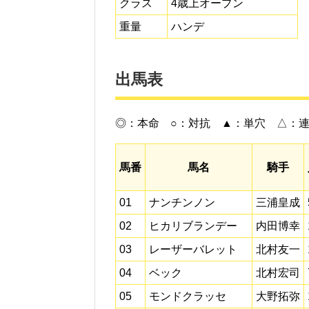
クラス
4歳上オープン
重量
ハンデ
出馬表
◎：本命 ○：対抗 ▲：単穴 △：
馬番
馬名
騎手
01
ナンチンノン
三浦皇成
02
ヒカリブランデー
内田博幸
03
レーザーバレット
北村友一
04
ベック
北村宏司
05
モンドクラッセ
大野拓弥