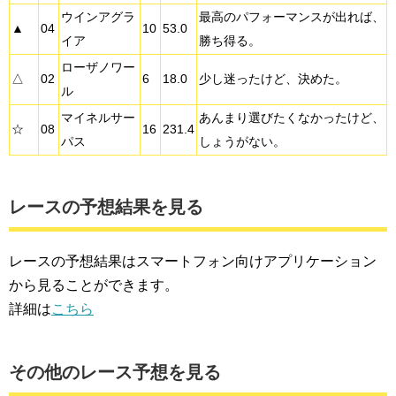
ウインアグラ
最高のパフォーマンスが出れば、
▲
04
10
53.0
イア
勝ち得る。
ローザノワー
△
02
6
18.0
少し迷ったけど、決めた。
ル
マイネルサー
あんまり選びたくなかったけど、
☆
08
16
231.4
パス
しょうがない。
レースの予想結果を見る
レースの予想結果はスマートフォン向けアプリケーション
から見ることができます。
詳細は
こちら
その他のレース予想を見る