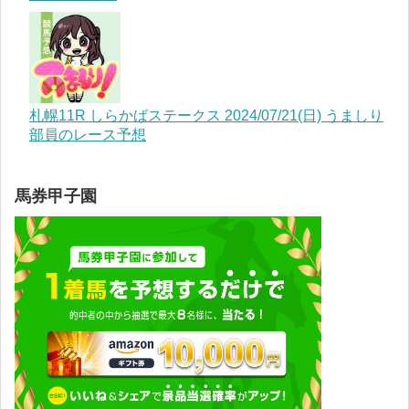
札幌11R しらかばステークス 2024/07/21(日) うましり
部員のレース予想
馬券甲子園