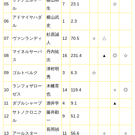
サトノエルドー
横山和
05
7
23.1
☆
ル
生
アドマイヤハダ
横山武
06
1
2.3
ル
史
杉原誠
07
ヴァンランディ
12
70.5
○
△
人
マイネルサーパ
丹内祐
08
16
231.4
▲
◎
☆
ス
次
津村明
09
ゴルトベルク
3
6.3
☆
秀
ランフォザロー
木幡育
10
14
119.4
○
◎
ゼス
也
11
ダブルシャープ
酒井学
4
9.1
▲
サトノクロニク
藤井勘
12
9
51.2
ル
一
長岡禎
13
アールスター
11
56.6
○
○