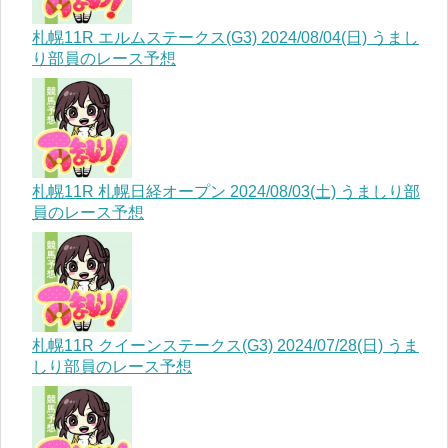
札幌11R エルムステークス(G3) 2024/08/04(日) うまし
り部員のレース予想
札幌11R 札幌日経オープン 2024/08/03(土) うましり部
員のレース予想
札幌11R クイーンステークス(G3) 2024/07/28(日) うま
しり部員のレース予想