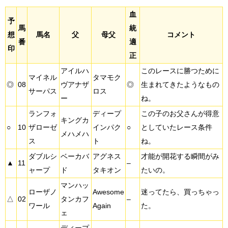
血
予
馬
統
想
馬名
父
母父
コメント
番
適
印
正
アイルハ
このレースに勝つために
マイネル
タマモク
◎
08
ヴアナザ
◎
生まれてきたようなもの
サーパス
ロス
ー
ね。
ランフォ
ディープ
この子のお父さんが得意
キングカ
○
10
ザローゼ
インパク
○
としていたレース条件
メハメハ
ス
ト
ね。
ダブルシ
ベーカバ
アグネス
才能が開花する瞬間がみ
▲
11
–
ャープ
ド
タキオン
たいの。
マンハッ
ローザノ
Awesome
迷ってたら、買っちゃっ
△
02
タンカフ
–
ワール
Again
た。
ェ