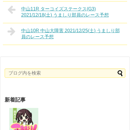
中山11R ターコイズステークス(G3)
2021/12/18(土) うましり部員のレース予想
中山10R 中山大障害 2021/12/25(土) うましり部
員のレース予想
新着記事