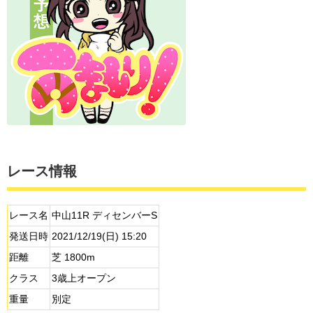
レース情報
レース名
中山11R ディセンバーS
発送日時
2021/12/19(日) 15:20
距離
芝 1800m
クラス
3歳上オープン
重量
別定