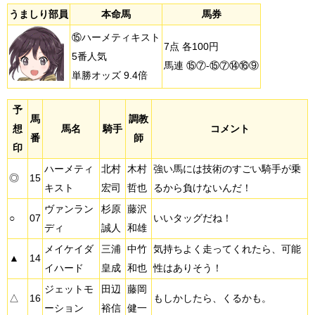
うましり部員
本命馬
馬券
⑮ハーメティキスト
7点 各100円
5番人気
馬連 ⑮⑦-⑮⑦⑭⑯⑨
単勝オッズ 9.4倍
予
馬
調教
想
馬名
騎手
コメント
番
師
印
ハーメティ
北村
木村
強い馬には技術のすごい騎手が乗
◎
15
キスト
宏司
哲也
るから負けないんだ！
ヴァンラン
杉原
藤沢
○
07
いいタッグだね！
ディ
誠人
和雄
メイケイダ
三浦
中竹
気持ちよく走ってくれたら、可能
▲
14
イハード
皇成
和也
性はありそう！
ジェットモ
田辺
藤岡
△
16
もしかしたら、くるかも。
ーション
裕信
健一