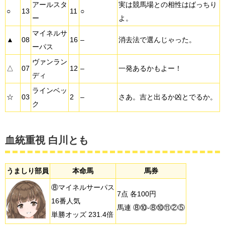
アールスタ
実は競馬場との相性はばっちり
○
13
11
○
ー
よ。
マイネルサ
▲
08
16
–
消去法で選んじゃった。
ーパス
ヴァンラン
△
07
12
–
一発あるかもよー！
ディ
ラインベッ
☆
03
2
–
さあ。吉と出るか凶とでるか。
ク
血統重視 白川とも
うましり部員
本命馬
馬券
⑧マイネルサーパス
7点 各100円
16番人気
馬連 ⑧⑩-⑧⑩⑪②⑤
単勝オッズ 231.4倍