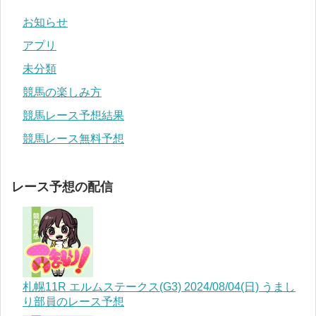
お知らせ
アプリ
未分類
競馬の楽しみ方
競馬レース予想結果
競馬レース無料予想
レース予想の配信
札幌11R エルムステークス(G3) 2024/08/04(日) うまし
り部員のレース予想