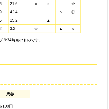
6
21.6
○
○
☆
9
42.4
○
◎
5
15.2
▲
2
3.3
☆
▲
○
9:34時点のものです。
馬券
各100円