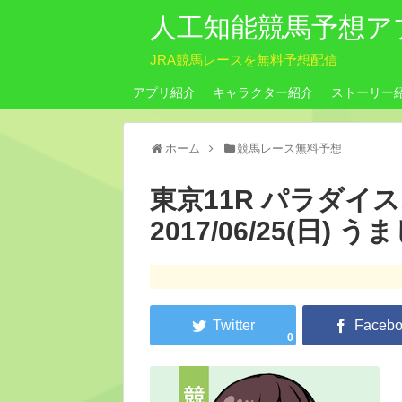
人工知能競馬予想ア
JRA競馬レースを無料予想配信
アプリ紹介
キャラクター紹介
ストーリー
ホーム
競馬レース無料予想
東京11R パラダイ
2017/06/25(日
0