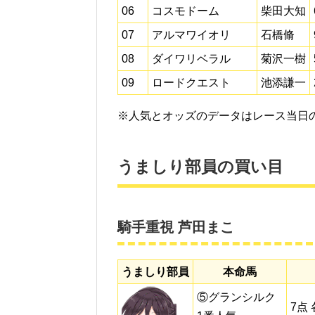
06
コスモドーム
柴田大知
07
アルマワイオリ
石橋脩
08
ダイワリベラル
菊沢一樹
09
ロードクエスト
池添謙一
※人気とオッズのデータはレース当日の1
うましり部員の買い目
騎手重視 芦田まこ
うましり部員
本命馬
⑤グランシルク
7点 