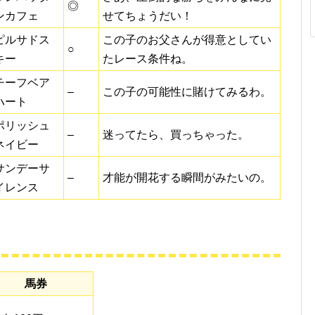
◎
ンカフェ
せてちょうだい！
ピルサドス
この子のお父さんが得意としてい
○
キー
たレース条件ね。
チーフベア
–
この子の可能性に賭けてみるわ。
ハート
ポリッシュ
–
迷ってたら、買っちゃった。
ネイビー
サンデーサ
–
才能が開花する瞬間がみたいの。
イレンス
馬券