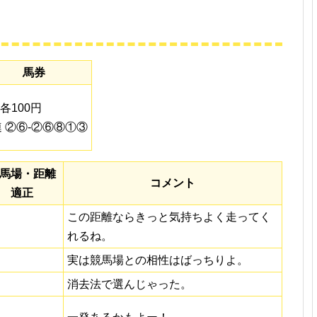
馬券
 各100円
 ②⑥-②⑥⑧①③
馬場・距離
コメント
適正
この距離ならきっと気持ちよく走ってく
れるね。
実は競馬場との相性はばっちりよ。
消去法で選んじゃった。