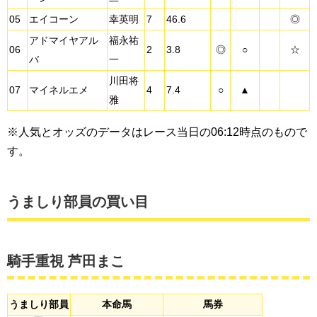
05
エイコーン
幸英明
7
46.6
◎
アドマイヤアル
福永祐
06
2
3.8
◎
○
☆
バ
一
川田将
07
マイネルエメ
4
7.4
○
▲
雅
※人気とオッズのデータはレース当日の06:12時点のもので
す。
うましり部員の買い目
騎手重視 芦田まこ
うましり部員
本命馬
馬券