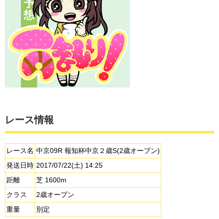
レース情報
レース名
中京09R 報知杯中京２歳S(2歳オープン)
発送日時
2017/07/22(土) 14:25
距離
芝 1600m
クラス
2歳オープン
重量
別定