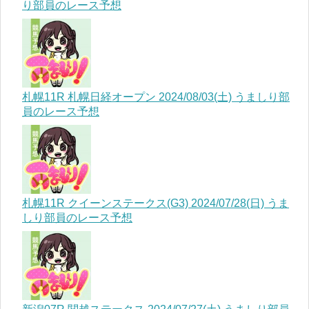
り部員のレース予想
札幌11R 札幌日経オープン 2024/08/03(土) うましり部
員のレース予想
札幌11R クイーンステークス(G3) 2024/07/28(日) うま
しり部員のレース予想