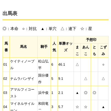
出馬表
◎：本命 ○：対抗 ▲：単穴 △：連下 ☆：星
予想印
馬
人
単勝オッ
馬名
騎手
ま
あん
と
こず
番
気
ズ
こ
こ
も
み
ケイティノーブ
松山弘
01
6
46.1
△
○
ル
平
国分優
02
ナムラバンザイ
5
9.1
△
△
作
アマルフィコー
03
浜中俊
1
2.1
▲
◎
◎
スト
マイネルサイル
和田竜
04
3
5.7
☆
☆
▲
ーン
二