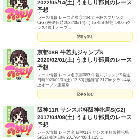
2022/05/14(土) うましり部員のレース
予想
レース情報 レース名東京11R 京王杯スプリング
C(G2)発送日時2022/05/14(土) 15:45距離芝 1400mク
ラス4歳上オープ...
記事を読む
京都08R 牛若丸ジャンプS
2020/02/01(土) うましり部員のレース
予想
レース情報 レース名京都08R 牛若丸ジャンプS発送
日時2020/02/01(土) 13:50距離障害 3170mクラス4歳
上オープン重量別...
記事を読む
阪神11R サンスポ杯阪神牝馬S(G2)
2017/04/08(土) うましり部員のレース
予想
レース情報 レース名 阪神11R サンスポ杯阪神牝馬
S(G2) 発送日時 2017/04/08(土) 15:...