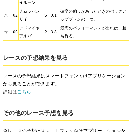
イルーン
ナムラバン
確率の偏りがあったときのバックア
△
02
5
9.1
ザイ
ッププランの一つ。
アドマイヤ
最高のパフォーマンスが出れば、勝
☆
06
2
3.8
アルバ
ち得る。
レースの予想結果を見る
レースの予想結果はスマートフォン向けアプリケーション
から見ることができます。
詳細は
こちら
その他のレース予想を見る
全レースの予想はスマートフォン向けアプリケーションか