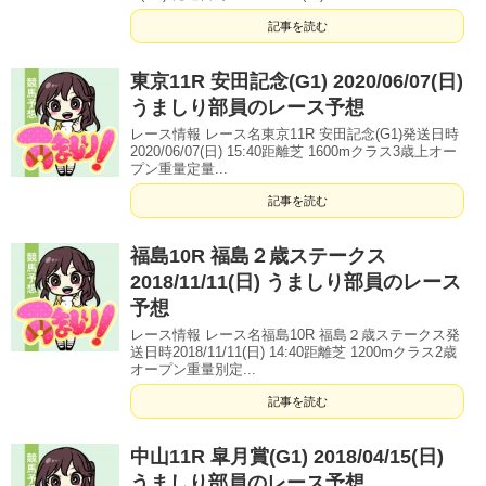
記事を読む
東京11R 安田記念(G1) 2020/06/07(日)
うましり部員のレース予想
レース情報 レース名東京11R 安田記念(G1)発送日時
2020/06/07(日) 15:40距離芝 1600mクラス3歳上オー
プン重量定量...
記事を読む
福島10R 福島２歳ステークス
2018/11/11(日) うましり部員のレース
予想
レース情報 レース名福島10R 福島２歳ステークス発
送日時2018/11/11(日) 14:40距離芝 1200mクラス2歳
オープン重量別定...
記事を読む
中山11R 皐月賞(G1) 2018/04/15(日)
うましり部員のレース予想