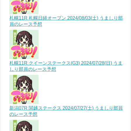
札幌11R 札幌日経オープン 2024/08/03(土) うましり部
員のレース予想
札幌11R クイーンステークス(G3) 2024/07/28(日) うま
しり部員のレース予想
新潟07R 関越ステークス 2024/07/27(土) うましり部員
のレース予想