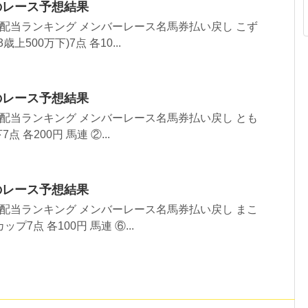
開催のレース予想結果
開催の高配当ランキング メンバーレース名馬券払い戻し こず
上500万下)7点 各10...
開催のレース予想結果
開催の高配当ランキング メンバーレース名馬券払い戻し とも
点 各200円 馬連 ②...
開催のレース予想結果
開催の高配当ランキング メンバーレース名馬券払い戻し まこ
プ7点 各100円 馬連 ⑥...