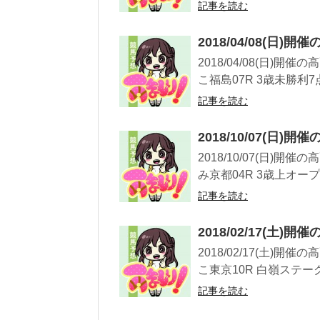
記事を読む
2018/04/08(日)
2018/04/08(日)
こ福島07R 3歳未勝利7点 
記事を読む
2018/10/07(日)
2018/10/07(日)
み京都04R 3歳上オープン
記事を読む
2018/02/17(土)
2018/02/17(土)
こ東京10R 白嶺ステークス
記事を読む