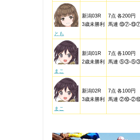
新潟03R
7点 各200円
3歳未勝利
馬連 ⑬⑦-⑬
とも
新潟01R
7点 各100円
2歳未勝利
馬連 ⑤③-⑤
まこ
新潟02R
7点 各100円
3歳未勝利
馬連 ②⑩-②
まこ