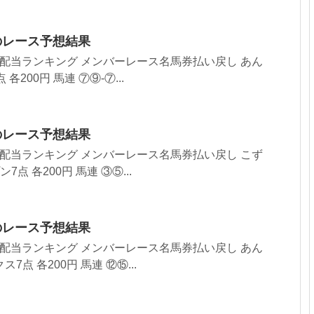
開催のレース予想結果
開催の高配当ランキング メンバーレース名馬券払い戻し あん
各200円 馬連 ⑦⑨-⑦...
開催のレース予想結果
開催の高配当ランキング メンバーレース名馬券払い戻し こず
7点 各200円 馬連 ③⑤...
開催のレース予想結果
開催の高配当ランキング メンバーレース名馬券払い戻し あん
7点 各200円 馬連 ⑫⑮...