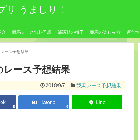
プリ うましり！
紹介
競馬レース無料予想
部活動の様子
競馬の楽しみ方
運営情
馬レース予想結果
)開催のレース予想結果
2018/9/7
競馬レース予想結果
0
0