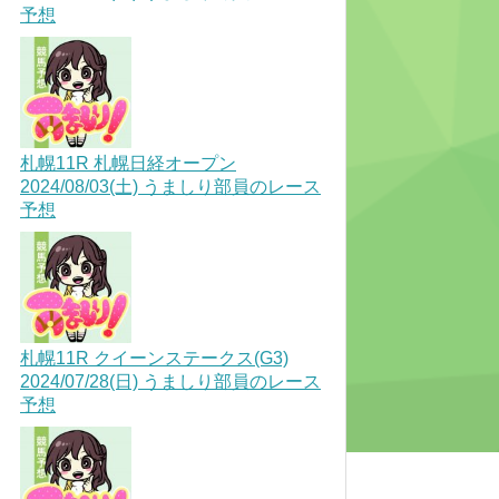
予想
札幌11R 札幌日経オープン
2024/08/03(土) うましり部員のレース
予想
札幌11R クイーンステークス(G3)
2024/07/28(日) うましり部員のレース
予想