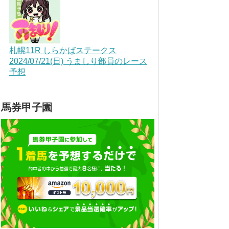
札幌11R しらかばステークス
2024/07/21(日) うましり部員のレース
予想
馬券甲子園