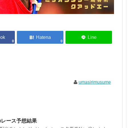
0
0
umasirimusume
開催のレース予想結果