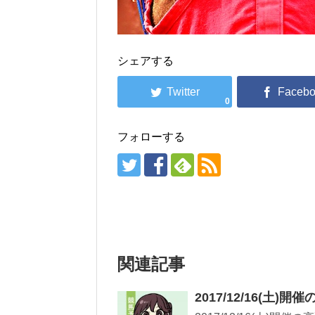
シェアする
0
フォローする
関連記事
2017/12/16(土)