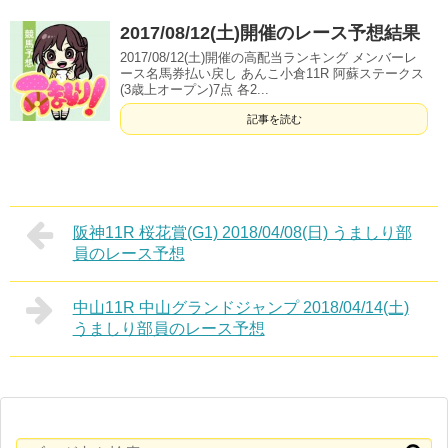
2017/08/12(土)開催のレース予想結果
2017/08/12(土)開催の高配当ランキング メンバーレ
ース名馬券払い戻し あんこ小倉11R 阿蘇ステークス
(3歳上オープン)7点 各2...
記事を読む
阪神11R 桜花賞(G1) 2018/04/08(日) うましり部
員のレース予想
中山11R 中山グランドジャンプ 2018/04/14(土)
うましり部員のレース予想