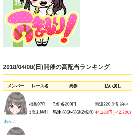
2018/04/08(日)開催の高配当ランキング
メンバー
レース名
馬券
払い戻し
福島07R
7点 各200円
馬連220.9倍 的中
3歳未勝利
馬連 ⑦⑨-⑦⑨②⑫①
44,180円(+42,780)
あんこ