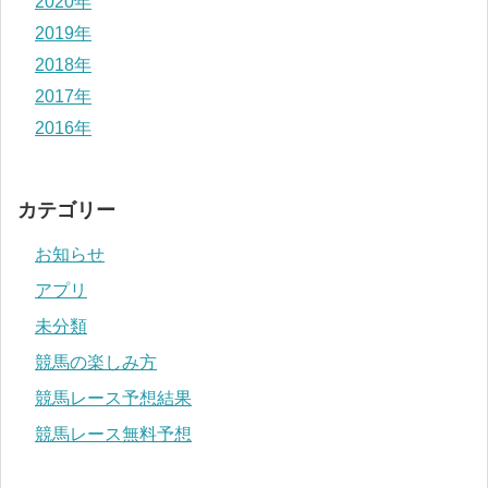
2020年
2019年
2018年
2017年
2016年
カテゴリー
お知らせ
アプリ
未分類
競馬の楽しみ方
競馬レース予想結果
競馬レース無料予想