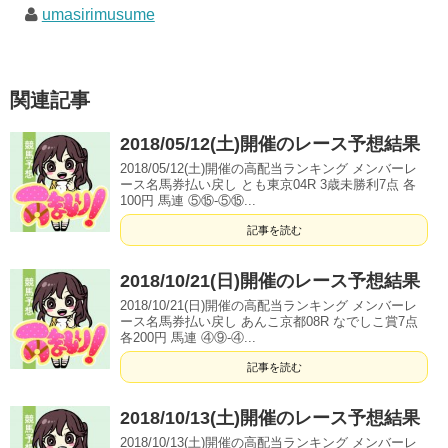
umasirimusume
関連記事
2018/05/12(土)開催のレース予想結果
2018/05/12(土)開催の高配当ランキング メンバーレ
ース名馬券払い戻し とも東京04R 3歳未勝利7点 各
100円 馬連 ⑤⑮-⑤⑮...
記事を読む
2018/10/21(日)開催のレース予想結果
2018/10/21(日)開催の高配当ランキング メンバーレ
ース名馬券払い戻し あんこ京都08R なでしこ賞7点
各200円 馬連 ④⑨-④...
記事を読む
2018/10/13(土)開催のレース予想結果
2018/10/13(土)開催の高配当ランキング メンバーレ