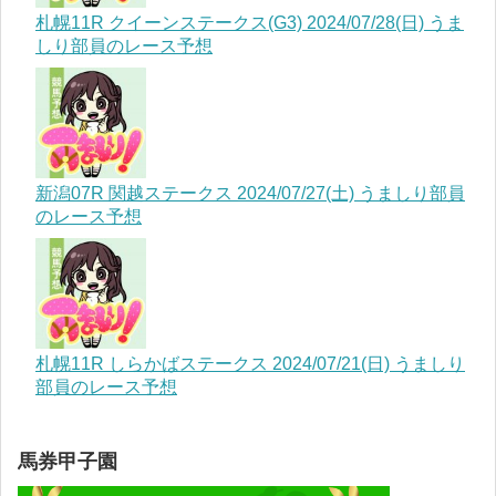
札幌11R クイーンステークス(G3) 2024/07/28(日) うま
しり部員のレース予想
新潟07R 関越ステークス 2024/07/27(土) うましり部員
のレース予想
札幌11R しらかばステークス 2024/07/21(日) うましり
部員のレース予想
馬券甲子園