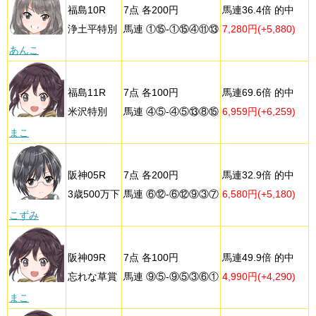
福島10R
7点 各200円
馬連36.4倍 的中
浄土平特別
馬連 ①⑮-①⑮④⑪⑬
7,280円(+5,880)
あんこ
福島11R
7点 各100円
馬連69.6倍 的中
米沢特別
馬連 ④⑤-④⑤⑬⑧⑮
6,959円(+6,259)
まこ
阪神05R
7点 各200円
馬連32.9倍 的中
3歳500万下
馬連 ⑥⑫-⑥⑫⑨③⑦
6,580円(+5,180)
こずみ
阪神09R
7点 各100円
馬連49.9倍 的中
忘れな草賞
馬連 ⑨⑤-⑨⑤③⑥①
4,990円(+4,290)
まこ