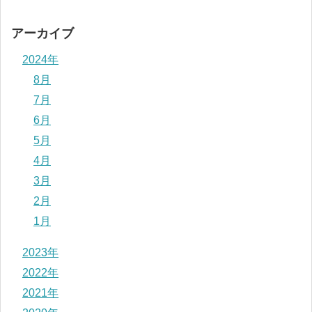
アーカイブ
2024年
8月
7月
6月
5月
4月
3月
2月
1月
2023年
2022年
2021年