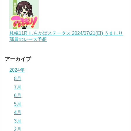
札幌11R しらかばステークス 2024/07/21(日) うましり
部員のレース予想
アーカイブ
2024年
8月
7月
6月
5月
4月
3月
2月