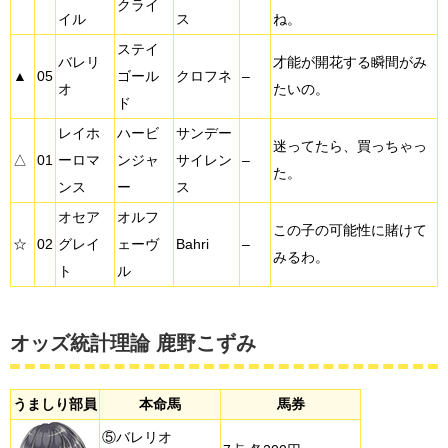
クライ
イル
ス
ね。
ステイ
バレリ
才能が開花する瞬間がみ
▲
05
ゴール
クロフネ
–
オ
たいの。
ド
レイホ
ハービ
サンデー
迷ってたら、買っちゃっ
△
01
ーロマ
ンジャ
サイレン
–
た。
ンス
ー
ス
オセア
オルフ
この子の可能性に賭けて
☆
02
グレイ
ェーヴ
Bahri
–
みるわ。
ト
ル
オッズ統計理論 鹿野こずみ
うましり部員
本命馬
馬券
⑤バレリオ