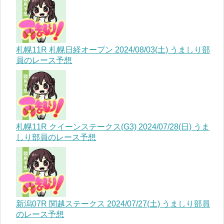
札幌11R 札幌日経オープン 2024/08/03(土) うましり部
員のレース予想
札幌11R クイーンステークス(G3) 2024/07/28(日) うま
しり部員のレース予想
新潟07R 関越ステークス 2024/07/27(土) うましり部員
のレース予想