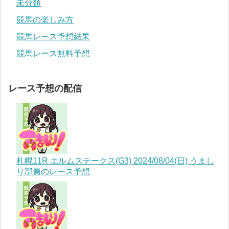
未分類
競馬の楽しみ方
競馬レース予想結果
競馬レース無料予想
レース予想の配信
札幌11R エルムステークス(G3) 2024/08/04(日) うまし
り部員のレース予想