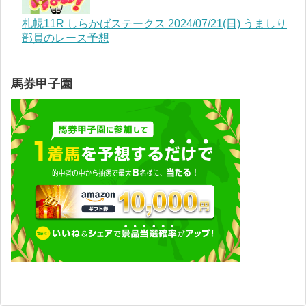
札幌11R しらかばステークス 2024/07/21(日) うましり
部員のレース予想
馬券甲子園