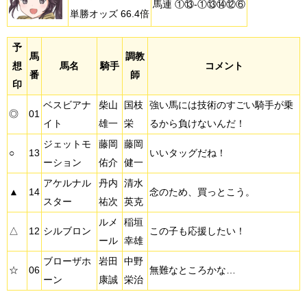
馬連 ①⑬-①⑬⑭⑫⑥
単勝オッズ 66.4倍
予
馬
調教
想
馬名
騎手
コメント
番
師
印
ベスビアナ
柴山
国枝
強い馬には技術のすごい騎手が乗
◎
01
イト
雄一
栄
るから負けないんだ！
ジェットモ
藤岡
藤岡
○
13
いいタッグだね！
ーション
佑介
健一
アケルナル
丹内
清水
▲
14
念のため、買っとこう。
スター
祐次
英克
ルメ
稲垣
△
12
シルブロン
この子も応援したい！
ール
幸雄
ブローザホ
岩田
中野
☆
06
無難なところかな…
ーン
康誠
栄治