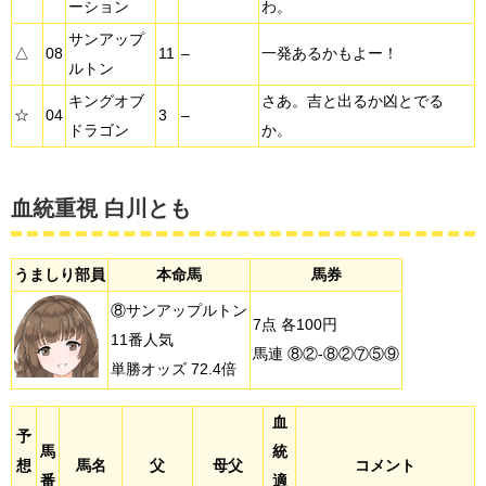
ーション
わ。
サンアップ
△
08
11
–
一発あるかもよー！
ルトン
キングオブ
さあ。吉と出るか凶とでる
☆
04
3
–
ドラゴン
か。
血統重視 白川とも
うましり部員
本命馬
馬券
⑧サンアップルトン
7点 各100円
11番人気
馬連 ⑧②-⑧②⑦⑤⑨
単勝オッズ 72.4倍
血
予
馬
統
想
馬名
父
母父
コメント
番
適