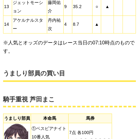
ジェットモーシ
藤岡佑
13
9
35.2
○
▲
ョン
介
アケルナルスタ
丹内祐
14
4
8.7
▲
ー
次
※人気とオッズのデータはレース当日の07:10時点のもので
す。
うましり部員の買い目
騎手重視 芦田まこ
うましり部員
本命馬
馬券
①ベスビアナイト
7点 各100円
10番人気