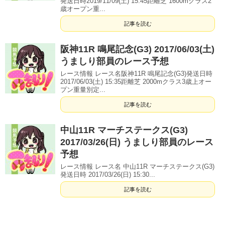
発送日時2019/11/09(土) 15:45距離芝 1600mクラス2
歳オープン重...
記事を読む
阪神11R 鳴尾記念(G3) 2017/06/03(土)
うましり部員のレース予想
レース情報 レース名阪神11R 鳴尾記念(G3)発送日時
2017/06/03(土) 15:35距離芝 2000mクラス3歳上オー
プン重量別定...
記事を読む
中山11R マーチステークス(G3)
2017/03/26(日) うましり部員のレース
予想
レース情報 レース名 中山11R マーチステークス(G3)
発送日時 2017/03/26(日) 15:30...
記事を読む