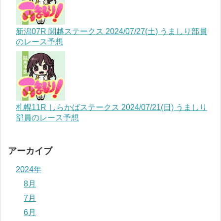
新潟07R 関越ステークス 2024/07/27(土) うましり部員
のレース予想
札幌11R しらかばステークス 2024/07/21(日) うましり
部員のレース予想
アーカイブ
2024年
8月
7月
6月