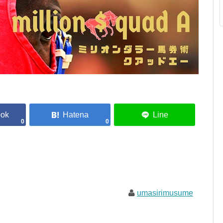
0
0
umasirimusume