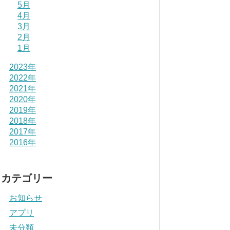
5月
4月
3月
2月
1月
2023年
2022年
2021年
2020年
2019年
2018年
2017年
2016年
カテゴリー
お知らせ
アプリ
未分類