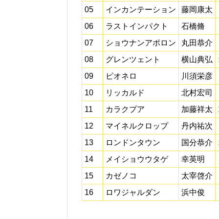
05
インカンテーション
藤岡康太
06
ラストインパクト
石橋脩
07
ショウナンアポロン
丸田恭介
08
グレンツェント
横山典弘
09
ピオネロ
川須栄彦
10
リッカルド
北村宏司
11
カラクプア
加藤祥太
12
マイネルクロップ
丹内祐次
13
ロンドンタウン
国分恭介
14
メイショウウタゲ
幸英明
15
カゼノコ
太宰啓介
16
ロワジャルダン
浜中俊