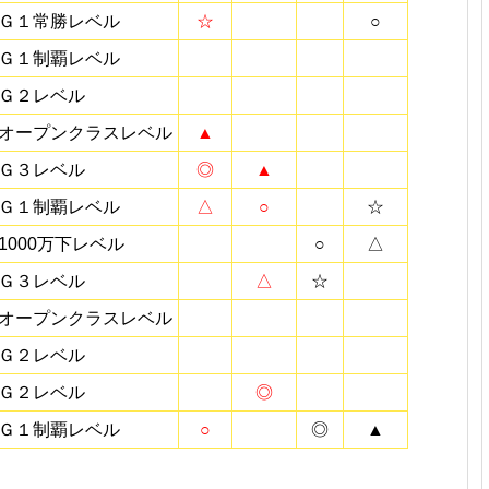
Ｇ１常勝レベル
☆
○
Ｇ１制覇レベル
Ｇ２レベル
オープンクラスレベル
▲
Ｇ３レベル
◎
▲
Ｇ１制覇レベル
△
○
☆
1000万下レベル
○
△
Ｇ３レベル
△
☆
オープンクラスレベル
Ｇ２レベル
Ｇ２レベル
◎
Ｇ１制覇レベル
○
◎
▲