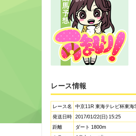
レース情報
レース名
中京11R 東海テレビ杯東海S(
発送日時
2017/01/22(日) 15:25
距離
ダート 1800m