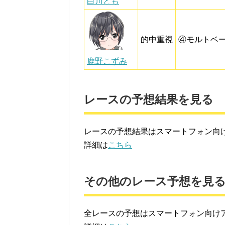
白川とも
的中重視
④モルトベ
鹿野こずみ
レースの予想結果を見る
レースの予想結果はスマートフォン向
詳細は
こちら
その他のレース予想を見
全レースの予想はスマートフォン向け