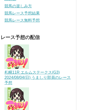
競馬の楽しみ方
競馬レース予想結果
競馬レース無料予想
レース予想の配信
札幌11R エルムステークス(G3)
2024/08/04(日) うましり部員のレース
予想