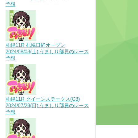
予想
札幌11R 札幌日経オープン
2024/08/03(土) うましり部員のレース
予想
札幌11R クイーンステークス(G3)
2024/07/28(日) うましり部員のレース
予想