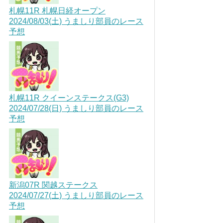
札幌11R 札幌日経オープン
2024/08/03(土) うましり部員のレース
予想
札幌11R クイーンステークス(G3)
2024/07/28(日) うましり部員のレース
予想
新潟07R 関越ステークス
2024/07/27(土) うましり部員のレース
予想