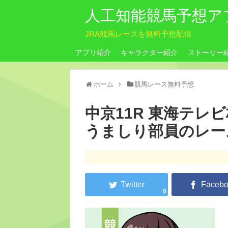
人工知能競馬予想ア
JRA競馬レースを無料予想配信
アプリ紹介
キャラクター紹介
ストーリー
ホーム
競馬レース無料予想
中京11R 東海テレビ杯東海
うましり部員のレー
0