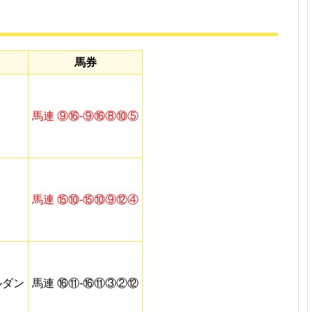
馬券
馬連 ⑨⑯-⑨⑯⑧⑩⑤
馬連 ⑮⑩-⑮⑩⑨⑫④
ルダン
馬連 ⑯⑪-⑯⑪③②⑫