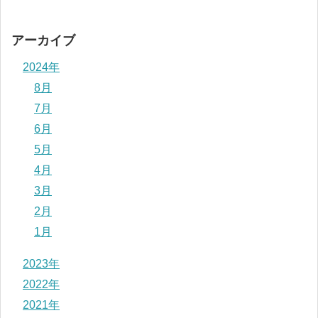
アーカイブ
2024年
8月
7月
6月
5月
4月
3月
2月
1月
2023年
2022年
2021年