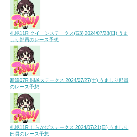
札幌11R クイーンステークス(G3) 2024/07/28(日) うま
しり部員のレース予想
新潟07R 関越ステークス 2024/07/27(土) うましり部員
のレース予想
札幌11R しらかばステークス 2024/07/21(日) うましり
部員のレース予想