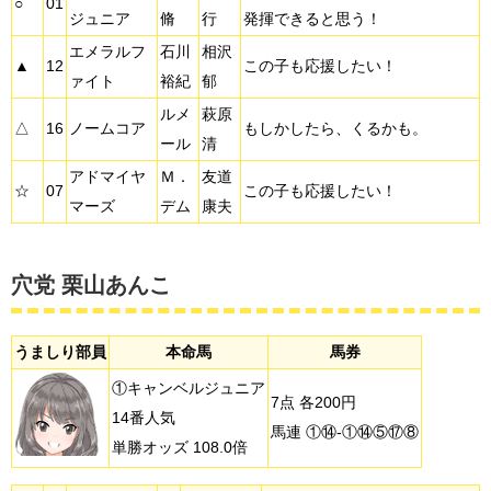
○
01
ジュニア
脩
行
発揮できると思う！
エメラルフ
石川
相沢
▲
12
この子も応援したい！
ァイト
裕紀
郁
ルメ
萩原
△
16
ノームコア
もしかしたら、くるかも。
ール
清
アドマイヤ
Ｍ．
友道
☆
07
この子も応援したい！
マーズ
デム
康夫
穴党 栗山あんこ
うましり部員
本命馬
馬券
①キャンベルジュニア
7点 各200円
14番人気
馬連 ①⑭-①⑭⑤⑰⑧
単勝オッズ 108.0倍