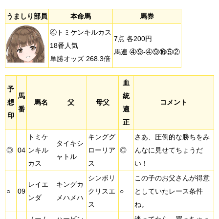
うましり部員
本命馬
馬券
④トミケンキルカス
7点 各200円
18番人気
馬連 ④⑨-④⑨⑯⑤②
単勝オッズ 268.3倍
血
予
馬
統
想
馬名
父
母父
コメント
番
適
印
正
トミケ
キンググ
さあ、圧倒的な勝ちをみ
タイキシ
◎
04
ンキル
ローリア
◎
んなに見せてちょうだ
ャトル
カス
ス
い！
シンボリ
この子のお父さんが得意
レイエ
キングカ
○
09
クリスエ
○
としていたレース条件
ンダ
メハメハ
ス
ね。