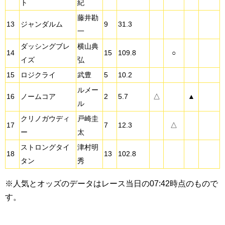
ト
紀
藤井勘
13
ジャンダルム
9
31.3
一
ダッシングブレ
横山典
14
15
109.8
○
イズ
弘
15
ロジクライ
武豊
5
10.2
ルメー
16
ノームコア
2
5.7
△
▲
ル
クリノガウディ
戸崎圭
17
7
12.3
△
ー
太
ストロングタイ
津村明
18
13
102.8
タン
秀
※人気とオッズのデータはレース当日の07:42時点のもので
す。