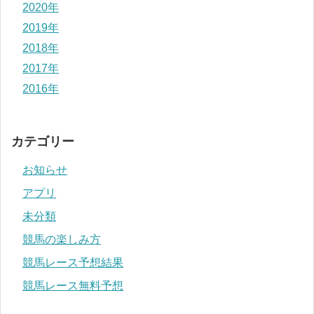
2020年
2019年
2018年
2017年
2016年
カテゴリー
お知らせ
アプリ
未分類
競馬の楽しみ方
競馬レース予想結果
競馬レース無料予想