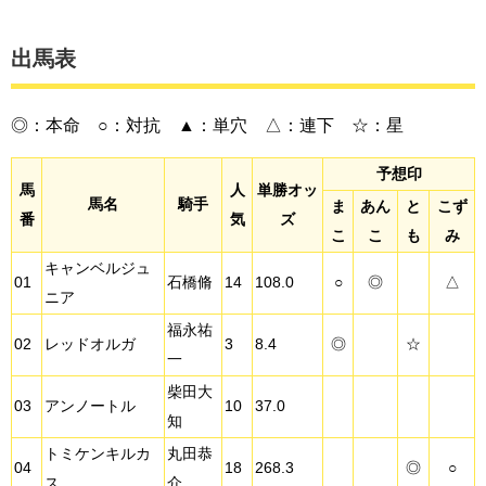
出馬表
◎：本命 ○：対抗 ▲：単穴 △：連下 ☆：星
予想印
馬
人
単勝オッ
馬名
騎手
ま
あん
と
こず
番
気
ズ
こ
こ
も
み
キャンベルジュ
01
石橋脩
14
108.0
○
◎
△
ニア
福永祐
02
レッドオルガ
3
8.4
◎
☆
一
柴田大
03
アンノートル
10
37.0
知
トミケンキルカ
丸田恭
04
18
268.3
◎
○
ス
介