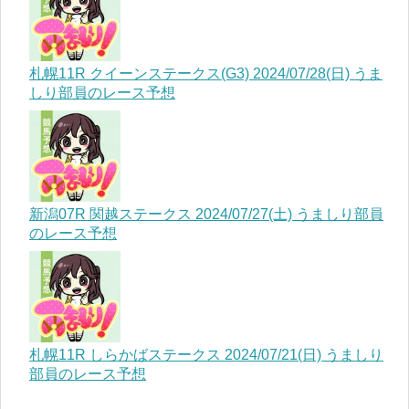
札幌11R クイーンステークス(G3) 2024/07/28(日) うま
しり部員のレース予想
新潟07R 関越ステークス 2024/07/27(土) うましり部員
のレース予想
札幌11R しらかばステークス 2024/07/21(日) うましり
部員のレース予想