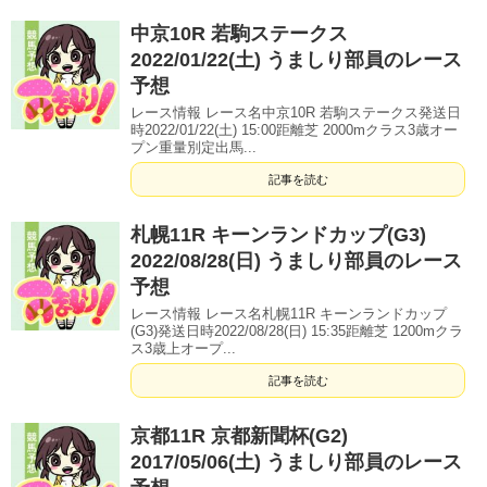
中京10R 若駒ステークス
2022/01/22(土) うましり部員のレース
予想
レース情報 レース名中京10R 若駒ステークス発送日
時2022/01/22(土) 15:00距離芝 2000mクラス3歳オー
プン重量別定出馬...
記事を読む
札幌11R キーンランドカップ(G3)
2022/08/28(日) うましり部員のレース
予想
レース情報 レース名札幌11R キーンランドカップ
(G3)発送日時2022/08/28(日) 15:35距離芝 1200mクラ
ス3歳上オープ...
記事を読む
京都11R 京都新聞杯(G2)
2017/05/06(土) うましり部員のレース