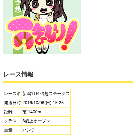
レース情報
レース名
新潟11R 信越ステークス
発送日時
2019/10/06(日) 15:25
距離
芝 1400m
クラス
3歳上オープン
重量
ハンデ