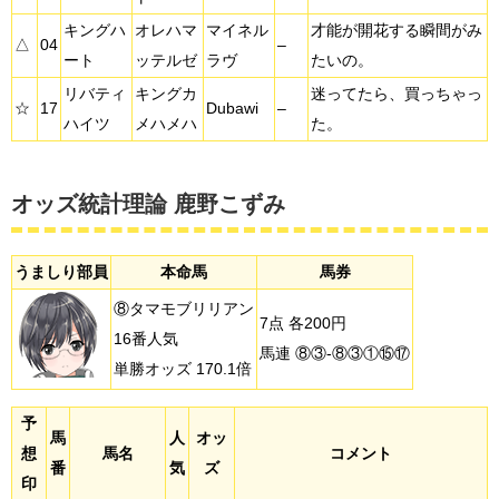
キングハ
オレハマ
マイネル
才能が開花する瞬間がみ
△
04
–
ート
ッテルゼ
ラヴ
たいの。
リバティ
キングカ
迷ってたら、買っちゃっ
☆
17
Dubawi
–
ハイツ
メハメハ
た。
オッズ統計理論 鹿野こずみ
うましり部員
本命馬
馬券
⑧タマモブリリアン
7点 各200円
16番人気
馬連 ⑧③-⑧③①⑮⑰
単勝オッズ 170.1倍
予
馬
人
オッ
想
馬名
コメント
番
気
ズ
印