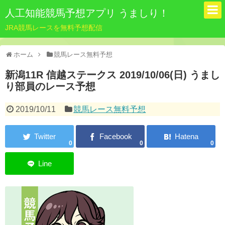
人工知能競馬予想アプリ うましり！
JRA競馬レースを無料予想配信
ホーム
競馬レース無料予想
新潟11R 信越ステークス 2019/10/06(日) うまし
り部員のレース予想
2019/10/11
競馬レース無料予想
0
0
0