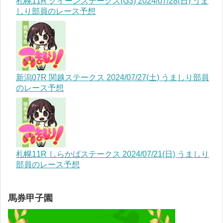
札幌11R クイーンステークス(G3) 2024/07/28(日) うま
しり部員のレース予想
新潟07R 関越ステークス 2024/07/27(土) うましり部員
のレース予想
札幌11R しらかばステークス 2024/07/21(日) うましり
部員のレース予想
馬券甲子園