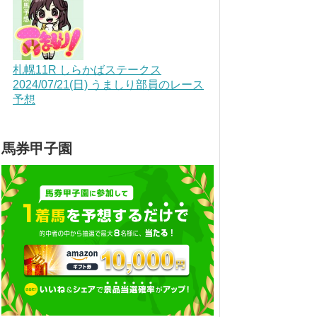
札幌11R しらかばステークス
2024/07/21(日) うましり部員のレース
予想
馬券甲子園