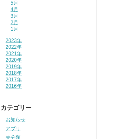
5月
4月
3月
2月
1月
2023年
2022年
2021年
2020年
2019年
2018年
2017年
2016年
カテゴリー
お知らせ
アプリ
未分類