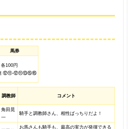
馬券
 各100円
連 ⑫⑪-⑫⑪⑬⑮⑯
調教師
コメント
角田晃
騎手と調教師さん、相性ばっちりだよ！
一
お馬さんも騎手も、最高の実力が発揮できる