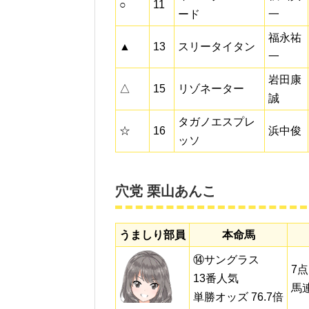
○
11
ード
一
福永祐
▲
13
スリータイタン
一
岩田康
△
15
リゾネーター
誠
タガノエスプレ
☆
16
浜中俊
ッソ
穴党 栗山あんこ
うましり部員
本命馬
⑭サングラス
7点
13番人気
馬
単勝オッズ 76.7倍