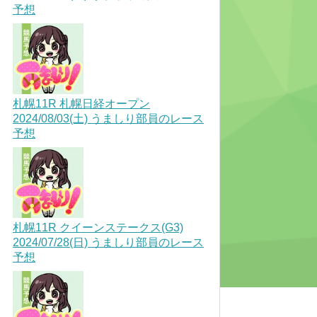
予想
札幌11R 札幌日経オープン
2024/08/03(土) うましり部員のレース
予想
札幌11R クイーンステークス(G3)
2024/07/28(日) うましり部員のレース
予想