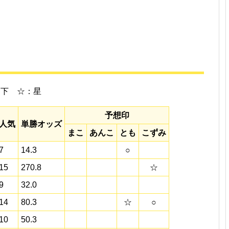
連下 ☆：星
予想印
人気
単勝オッズ
まこ
あんこ
とも
こずみ
7
14.3
○
15
270.8
☆
9
32.0
14
80.3
☆
○
10
50.3