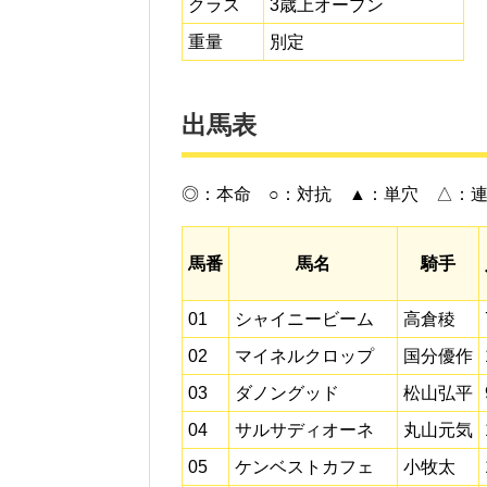
クラス
3歳上オープン
重量
別定
出馬表
◎：本命 ○：対抗 ▲：単穴 △：
馬番
馬名
騎手
01
シャイニービーム
高倉稜
02
マイネルクロップ
国分優作
03
ダノングッド
松山弘平
04
サルサディオーネ
丸山元気
05
ケンベストカフェ
小牧太