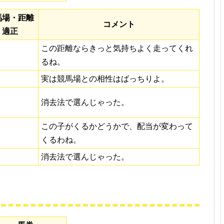
馬場・距離
コメント
適正
この距離ならきっと気持ちよく走ってくれ
るね。
実は競馬場との相性はばっちりよ。
消去法で選んじゃった。
この子がくるかどうかで、配当が変わって
くるわね。
消去法で選んじゃった。