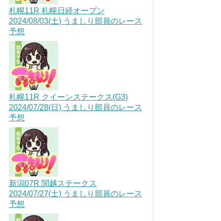
札幌11R 札幌日経オープン
2024/08/03(土) うましり部員のレース
予想
札幌11R クイーンステークス(G3)
2024/07/28(日) うましり部員のレース
予想
新潟07R 関越ステークス
2024/07/27(土) うましり部員のレース
予想