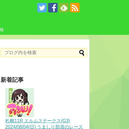
報
新着記事
札幌11R エルムステークス(G3)
2024/08/04(日) うましり部員のレース