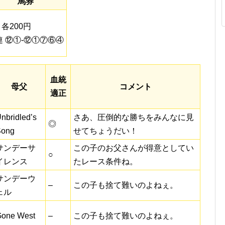
馬券
 各200円
連 ⑫①-⑫①⑦⑥④
血統
母父
コメント
適正
nbridled’s
さあ、圧倒的な勝ちをみんなに見
◎
Song
せてちょうだい！
サンデーサ
この子のお父さんが得意としてい
○
イレンス
たレース条件ね。
サンデーウ
–
この子も捨て難いのよねぇ。
ェル
one West
–
この子も捨て難いのよねぇ。