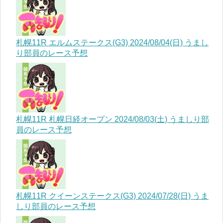
札幌11R エルムステークス(G3) 2024/08/04(日) うまし
り部員のレース予想
札幌11R 札幌日経オープン 2024/08/03(土) うましり部
員のレース予想
札幌11R クイーンステークス(G3) 2024/07/28(日) うま
しり部員のレース予想