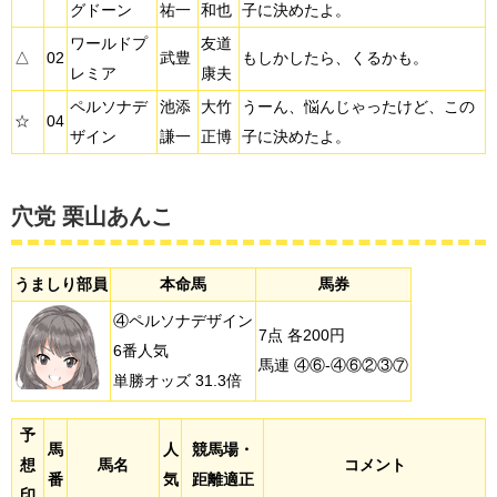
グドーン
祐一
和也
子に決めたよ。
ワールドプ
友道
△
02
武豊
もしかしたら、くるかも。
レミア
康夫
ペルソナデ
池添
大竹
うーん、悩んじゃったけど、この
☆
04
ザイン
謙一
正博
子に決めたよ。
穴党 栗山あんこ
うましり部員
本命馬
馬券
④ペルソナデザイン
7点 各200円
6番人気
馬連 ④⑥-④⑥②③⑦
単勝オッズ 31.3倍
予
馬
人
競馬場・
想
馬名
コメント
番
気
距離適正
印