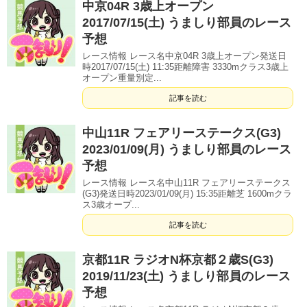
中京04R 3歳上オープン
2017/07/15(土) うましり部員のレース
予想
レース情報 レース名中京04R 3歳上オープン発送日
時2017/07/15(土) 11:35距離障害 3330mクラス3歳上
オープン重量別定...
記事を読む
中山11R フェアリーステークス(G3)
2023/01/09(月) うましり部員のレース
予想
レース情報 レース名中山11R フェアリーステークス
(G3)発送日時2023/01/09(月) 15:35距離芝 1600mクラ
ス3歳オープ...
記事を読む
京都11R ラジオN杯京都２歳S(G3)
2019/11/23(土) うましり部員のレース
予想