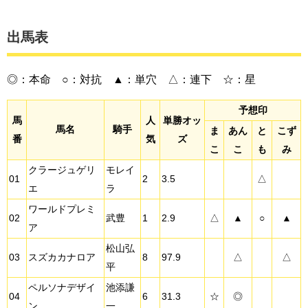
出馬表
◎：本命 ○：対抗 ▲：単穴 △：連下 ☆：星
予想印
馬
人
単勝オッ
馬名
騎手
ま
あん
と
こず
番
気
ズ
こ
こ
も
み
クラージュゲリ
モレイ
01
2
3.5
△
エ
ラ
ワールドプレミ
02
武豊
1
2.9
△
▲
○
▲
ア
松山弘
03
スズカカナロア
8
97.9
△
△
平
ペルソナデザイ
池添謙
04
6
31.3
☆
◎
ン
一