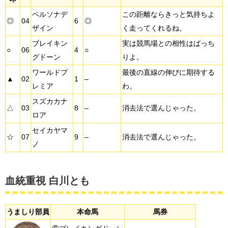
ペルソナデ
この距離ならきっと気持ちよ
◎
04
6
◎
ザイン
く走ってくれるね。
ブレイキン
実は競馬場との相性はばっち
○
06
4
○
グドーン
りよ。
ワールドプ
最後の直線の伸びに期待する
▲
02
1
–
レミア
わ。
スズカカナ
△
03
8
–
消去法で選んじゃった。
ロア
セイカヤマ
☆
07
9
–
消去法で選んじゃった。
ノ
血統重視 白川とも
うましり部員
本命馬
馬券