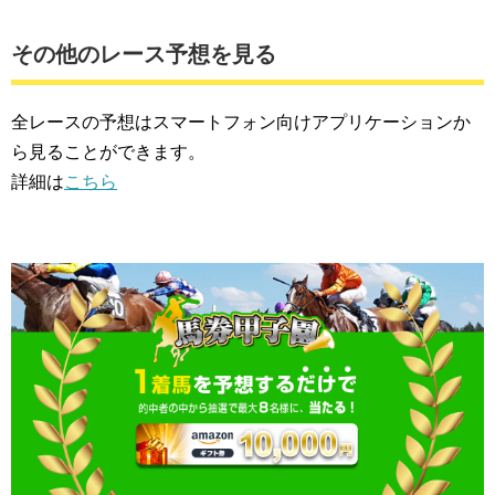
その他のレース予想を見る
全レースの予想はスマートフォン向けアプリケーションか
ら見ることができます。
詳細は
こちら