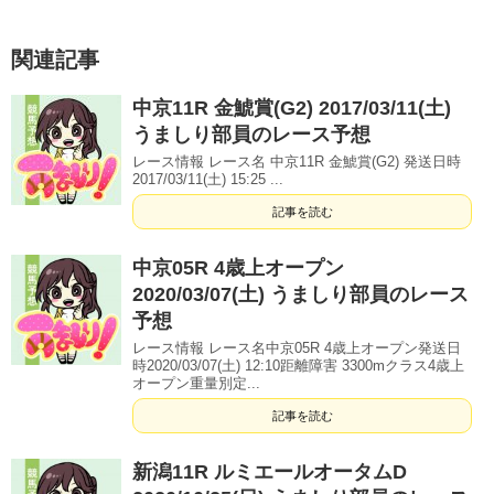
関連記事
中京11R 金鯱賞(G2) 2017/03/11(土)
うましり部員のレース予想
レース情報 レース名 中京11R 金鯱賞(G2) 発送日時
2017/03/11(土) 15:25 ...
記事を読む
中京05R 4歳上オープン
2020/03/07(土) うましり部員のレース
予想
レース情報 レース名中京05R 4歳上オープン発送日
時2020/03/07(土) 12:10距離障害 3300mクラス4歳上
オープン重量別定...
記事を読む
新潟11R ルミエールオータムD