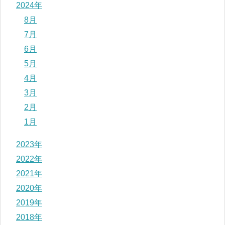
2024年
8月
7月
6月
5月
4月
3月
2月
1月
2023年
2022年
2021年
2020年
2019年
2018年