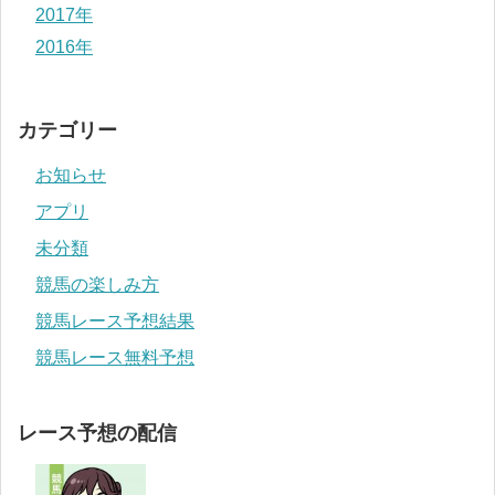
2017年
2016年
カテゴリー
お知らせ
アプリ
未分類
競馬の楽しみ方
競馬レース予想結果
競馬レース無料予想
レース予想の配信