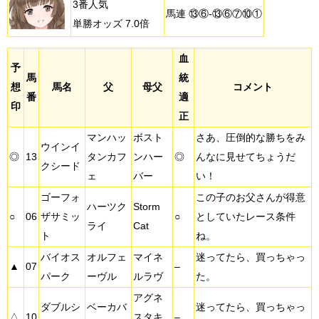
3番人気
馬連 ⑬⑥-⑬⑥⑦⑩①
単勝オッズ 7.0倍
血
予
馬
統
想
馬名
父
母父
コメント
番
適
印
正
マンハッ
ボスト
さあ、圧倒的な勝ちをみ
ウインイ
◎
13
タンカフ
ンハー
◎
んなに見せてちょうだ
クシード
ェ
バー
い！
ゴーフォ
この子のお父さんが得意
ハーツク
Storm
○
06
ザサミッ
○
としていたレース条件
ライ
Cat
ト
ね。
バイオス
オルフェ
マイネ
迷ってたら、買っちゃっ
▲
07
–
パーク
ーヴル
ルラヴ
た。
アグネ
ダブルシ
ベーカバ
迷ってたら、買っちゃっ
△
10
スタキ
–