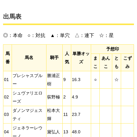
出馬表
◎：本命 ○：対抗 ▲：単穴 △：連下 ☆：星
予想印
馬
人
単勝オッ
馬名
騎手
ま
あん
と
こず
番
気
ズ
こ
こ
も
み
プレシャスブル
勝浦正
01
9
16.3
○
☆
ー
樹
シュヴァリエロ
02
荻野極
2
4.9
ーズ
ダノンマジェス
松本大
03
11
23.7
ティ
輝
ジェネラーレウ
04
黛弘人
13
48.0
ーノ