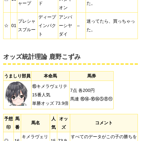
ャープ
ド
た。
オン
ディープ
アンバ
プレシャ
迷ってたら、買っちゃっ
☆
01
インパク
ーシヤ
–
スブルー
た。
ト
ダイ
オッズ統計理論 鹿野こずみ
うましり部員
本命馬
馬券
⑯キメラヴェリテ
7点 各200円
15番人気
馬連 ⑯⑭-⑯⑭⑤⑧⑪
単勝オッズ 73.9倍
予想
馬
人
オッ
馬名
コメント
印
番
気
ズ
キメラヴェリ
すべてのデータがこの子の勝ちを
◎
16
15
73.9