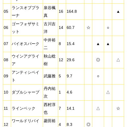
ランスオブプラ
泉谷楓
05
16
164.8
▲
ーナ
真
ゴーフォザサミ
古川吉
06
14
60.7
☆
○
ット
洋
中井裕
07
バイオスパーク
8
15.4
▲
▲
二
ウインアグライ
秋山稔
08
12
29.6
◎
△
ア
樹
アンティシペイ
09
武藤雅
5
9.7
○
ト
丹内祐
10
ダブルシャープ
1
4.6
△
次
西村淳
11
ラインベック
7
14.1
△
☆
也
ワールドリバイ
菱田裕
12
4
8.3
◎