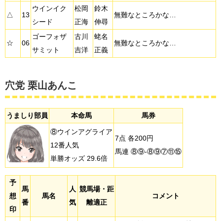
ウインイク
松岡
鈴木
△
13
無難なところかな…
シード
正海
伸尋
ゴーフォザ
古川
蛯名
☆
06
無難なところかな…
サミット
吉洋
正義
穴党 栗山あんこ
うましり部員
本命馬
馬券
⑧ウインアグライア
7点 各200円
12番人気
馬連 ⑧⑨-⑧⑨⑦⑪⑮
単勝オッズ 29.6倍
予
馬
人
競馬場・距
想
馬名
コメント
番
気
離適正
印