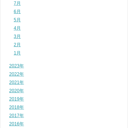
7月
6月
5月
4月
3月
2月
1月
2023年
2022年
2021年
2020年
2019年
2018年
2017年
2016年