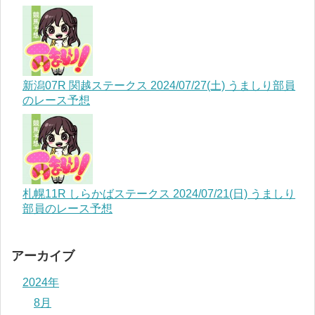
新潟07R 関越ステークス 2024/07/27(土) うましり部員
のレース予想
札幌11R しらかばステークス 2024/07/21(日) うましり
部員のレース予想
アーカイブ
2024年
8月