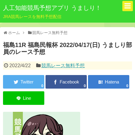
人工知能競馬予想アプリ うましり！
JRA競馬レースを無料予想配信
ホーム
競馬レース無料予想
福島11R 福島民報杯 2022/04/17(日) うましり部
員のレース予想
2022/4/22
競馬レース無料予想
0
0
0