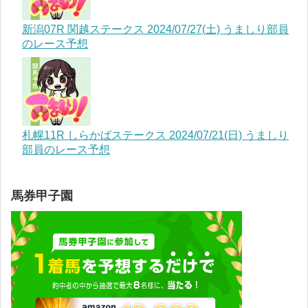
新潟07R 関越ステークス 2024/07/27(土) うましり部員
のレース予想
札幌11R しらかばステークス 2024/07/21(日) うましり
部員のレース予想
馬券甲子園