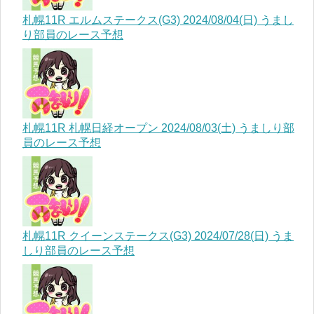
札幌11R エルムステークス(G3) 2024/08/04(日) うまし
り部員のレース予想
札幌11R 札幌日経オープン 2024/08/03(土) うましり部
員のレース予想
札幌11R クイーンステークス(G3) 2024/07/28(日) うま
しり部員のレース予想