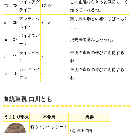
ウインアグ
この距離ならきっと気持ちよく
◎
08
12
◎
ライア
走ってくれるね。
アンティシ
実は競馬場との相性はばっちり
○
09
5
○
ペイト
よ。
バイオスパ
▲
07
8
–
消去法で選んじゃった。
ーク
ラインベッ
最後の直線の伸びに期待する
△
11
7
–
ク
わ。
レッドライ
最後の直線の伸びに期待する
☆
15
6
–
デン
わ。
血統重視 白川とも
うましり部員
本命馬
馬券
⑬ウインイクシード
7点 各100円