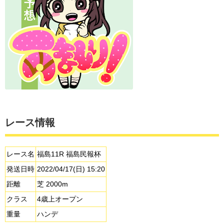
レース情報
レース名
福島11R 福島民報杯
発送日時
2022/04/17(日) 15:20
距離
芝 2000m
クラス
4歳上オープン
重量
ハンデ