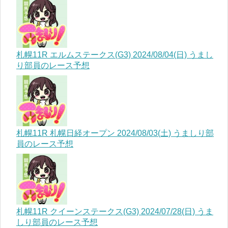
札幌11R エルムステークス(G3) 2024/08/04(日) うまし
り部員のレース予想
札幌11R 札幌日経オープン 2024/08/03(土) うましり部
員のレース予想
札幌11R クイーンステークス(G3) 2024/07/28(日) うま
しり部員のレース予想