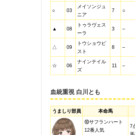
メイソンジュ
○
03
7
○
ニア
トゥラヴェス
▲
08
3
–
ーラ
トウショウピ
△
09
8
–
スト
ナインテイル
☆
06
11
–
ズ
血統重視 白川とも
うましり部員
本命馬
⑩サフランハート
7
12番人気
馬