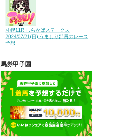
札幌11R しらかばステークス
2024/07/21(日) うましり部員のレース
予想
馬券甲子園