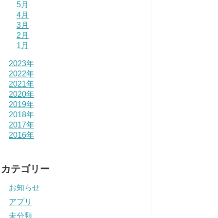
5月
4月
3月
2月
1月
2023年
2022年
2021年
2020年
2019年
2018年
2017年
2016年
カテゴリー
お知らせ
アプリ
未分類