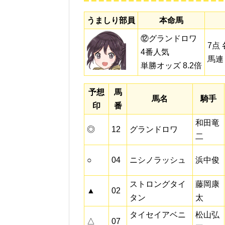
うましり部員
本命馬
⑫グランドロワ
7点 
4番人気
馬連
単勝オッズ 8.2倍
予想
馬
馬名
騎手
印
番
和田竜
◎
12
グランドロワ
二
○
04
ニシノラッシュ
浜中俊
ストロングタイ
藤岡康
▲
02
タン
太
タイセイアベニ
松山弘
△
07