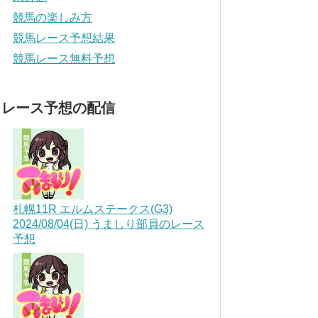
競馬の楽しみ方
競馬レース予想結果
競馬レース無料予想
レース予想の配信
札幌11R エルムステークス(G3)
2024/08/04(日) うましり部員のレース
予想