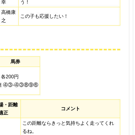
幸
う！
高橋康
この子も応援したい！
之
馬券
 各200円
連 ④③-④③⑧⑨⑥
場・距離
コメント
適正
この距離ならきっと気持ちよく走ってくれ
るね。