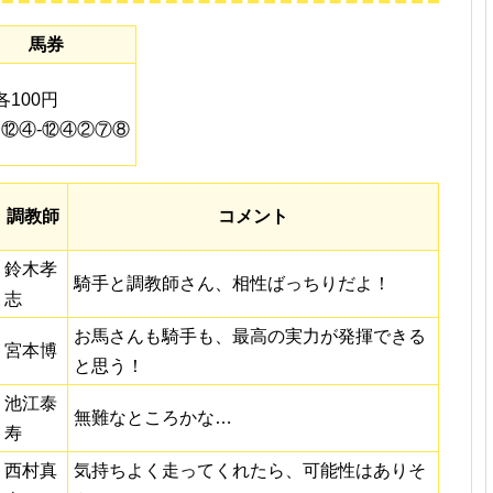
馬券
各100円
 ⑫④-⑫④②⑦⑧
調教師
コメント
鈴木孝
騎手と調教師さん、相性ばっちりだよ！
志
お馬さんも騎手も、最高の実力が発揮できる
宮本博
と思う！
池江泰
無難なところかな…
寿
西村真
気持ちよく走ってくれたら、可能性はありそ