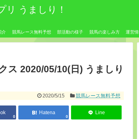
プリ うましり！
紹介
競馬レース無料予想
部活動の様子
競馬の楽しみ方
運営情
 2020/05/10(日) うましり
2020/5/15
競馬レース無料予想
0
0