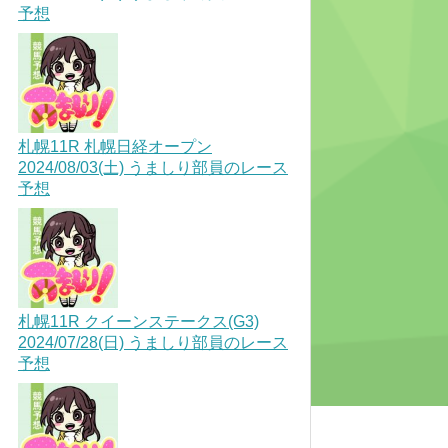
予想
札幌11R 札幌日経オープン
2024/08/03(土) うましり部員のレース
予想
札幌11R クイーンステークス(G3)
2024/07/28(日) うましり部員のレース
予想