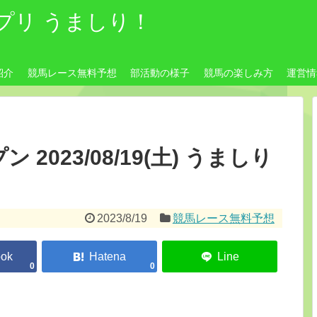
プリ うましり！
紹介
競馬レース無料予想
部活動の様子
競馬の楽しみ方
運営情
 2023/08/19(土) うましり
2023/8/19
競馬レース無料予想
0
0