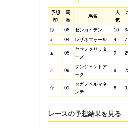
予想
馬
人
馬名
印
番
気
◎
08
ゼンカイテン
10
3
○
04
レザネフォール
4
7
ヤマノグリッタ
▲
05
9
2
ーズ
タンジェントア
△
09
8
2
ーク
タガノペルマネ
☆
01
6
9
ンテ
レースの予想結果を見る