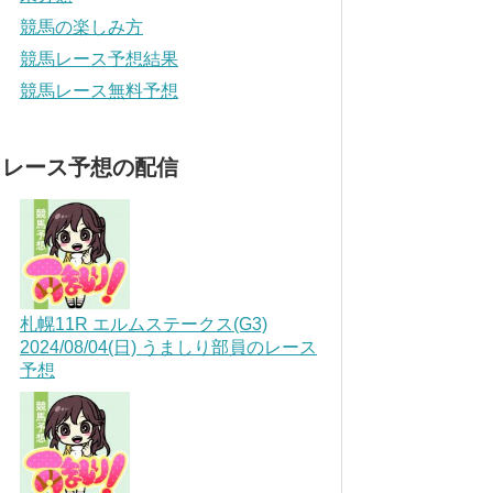
競馬の楽しみ方
競馬レース予想結果
競馬レース無料予想
レース予想の配信
札幌11R エルムステークス(G3)
2024/08/04(日) うましり部員のレース
予想