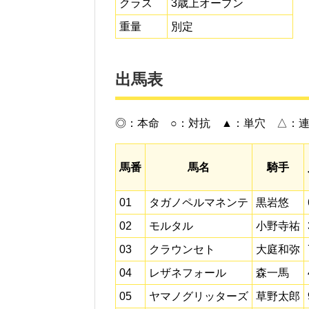
クラス
3歳上オープン
重量
別定
出馬表
◎：本命 ○：対抗 ▲：単穴 △：
馬番
馬名
騎手
01
タガノペルマネンテ
黒岩悠
02
モルタル
小野寺祐
03
クラウンセト
大庭和弥
04
レザネフォール
森一馬
05
ヤマノグリッターズ
草野太郎