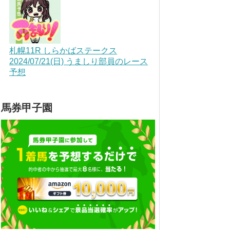
札幌11R しらかばステークス
2024/07/21(日) うましり部員のレース
予想
馬券甲子園