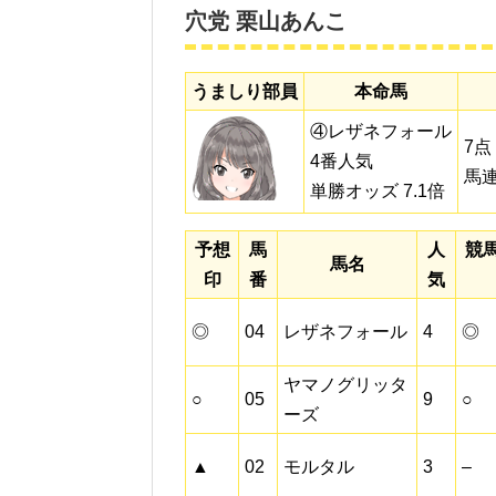
穴党 栗山あんこ
うましり部員
本命馬
④レザネフォール
7点
4番人気
馬連
単勝オッズ 7.1倍
予想
馬
人
競
馬名
印
番
気
◎
04
レザネフォール
4
◎
ヤマノグリッタ
○
05
9
○
ーズ
▲
02
モルタル
3
–