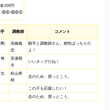
 各100円
 ⑩⑥-⑩⑥⑤
騎手
調教師
コメント
波剛
高橋義
騎手と調教師さん、相性ばっちりだ
忠
よ！
村将
安達昭
いいタッグだね！
夫
野太
松山将
念のため、買っとこう。
樹
この子も応援したい！
念のため、買っとこう。