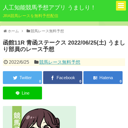
人工知能競馬予想アプリ うましり！
JRA競馬レースを無料予想配信
ホーム
競馬レース無料予想
函館11R 青函ステークス 2022/06/25(土) うまし
り部員のレース予想
2022/6/25
競馬レース無料予想
0
0
0