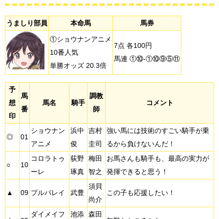
うましり部員
本命馬
馬券
①ショウナンアニメ
7点 各100円
10番人気
馬連 ①⑩-①⑩⑨⑤⑪
単勝オッズ 20.3倍
予
馬
調教
想
馬名
騎手
コメント
番
師
印
ショウナン
浜中
吉村
強い馬には技術のすごい騎手が乗
◎
01
アニメ
俊
圭司
るから負けないんだ！
コロラトゥ
荻野
梅田
お馬さんも騎手も、最高の実力が
○
10
ーレ
琢真
智之
発揮できると思う！
須貝
▲
09
プルパレイ
武豊
この子も応援したい！
尚介
ダイメイフ
池添
森田