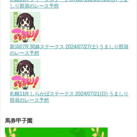
しり部員のレース予想
新潟07R 関越ステークス 2024/07/27(土) うましり部員
のレース予想
札幌11R しらかばステークス 2024/07/21(日) うましり
部員のレース予想
馬券甲子園