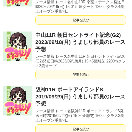
レース情報 レース名中山10R 京葉ステークス発送日
時2020/04/19(日) 15:01距離ダート 1200mクラス4歳
上オープン重量別...
記事を読む
中山11R 朝日セントライト記念(G2)
2023/09/18(月) うましり部員のレース
予想
レース情報 レース名中山11R 朝日セントライト記念
(G2)発送日時2023/09/18(月) 15:45距離芝 2200mクラ
ス3歳オープ...
記事を読む
阪神11R ポートアイランドS
2019/09/29(日) うましり部員のレース
予想
レース情報 レース名阪神11R ポートアイランドS発
送日時2019/09/29(日) 15:30距離芝 1600mクラス3歳
上オープン重量別...
記事を読む