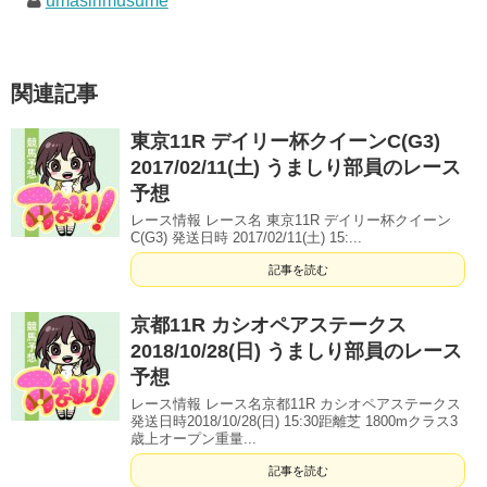
umasirimusume
関連記事
東京11R デイリー杯クイーンC(G3)
2017/02/11(土) うましり部員のレース
予想
レース情報 レース名 東京11R デイリー杯クイーン
C(G3) 発送日時 2017/02/11(土) 15:...
記事を読む
京都11R カシオペアステークス
2018/10/28(日) うましり部員のレース
予想
レース情報 レース名京都11R カシオペアステークス
発送日時2018/10/28(日) 15:30距離芝 1800mクラス3
歳上オープン重量...
記事を読む