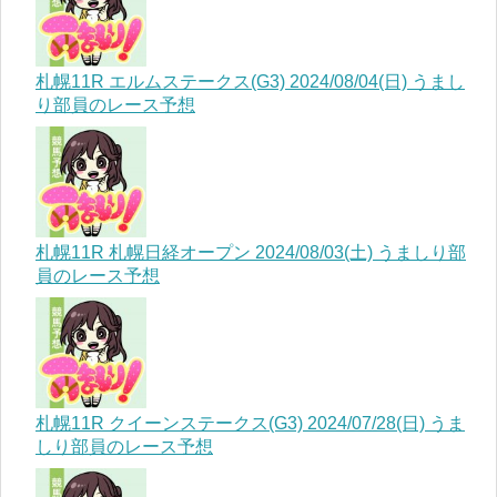
札幌11R エルムステークス(G3) 2024/08/04(日) うまし
り部員のレース予想
札幌11R 札幌日経オープン 2024/08/03(土) うましり部
員のレース予想
札幌11R クイーンステークス(G3) 2024/07/28(日) うま
しり部員のレース予想