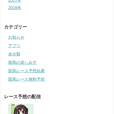
2017年
2016年
カテゴリー
お知らせ
アプリ
未分類
競馬の楽しみ方
競馬レース予想結果
競馬レース無料予想
レース予想の配信