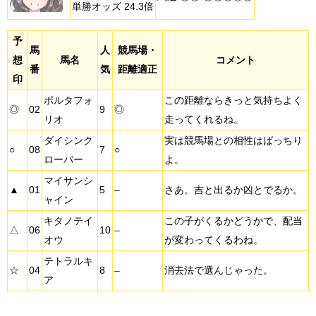
単勝オッズ 24.3倍
予
馬
人
競馬場・
想
馬名
コメント
番
気
距離適正
印
ポルタフォ
この距離ならきっと気持ちよく
◎
02
9
◎
リオ
走ってくれるね。
ダイシンク
実は競馬場との相性はばっちり
○
08
7
○
ローバー
よ。
マイサンシ
▲
01
5
–
さあ。吉と出るか凶とでるか。
ャイン
キタノテイ
この子がくるかどうかで、配当
△
06
10
–
オウ
が変わってくるわね。
テトラルキ
☆
04
8
–
消去法で選んじゃった。
ア