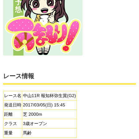
レース情報
レース名
中山11R 報知杯弥生賞(G2)
発送日時
2017/03/05(日) 15:45
距離
芝 2000m
クラス
3歳オープン
重量
馬齢