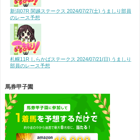
新潟07R 関越ステークス 2024/07/27(土) うましり部員
のレース予想
札幌11R しらかばステークス 2024/07/21(日) うましり
部員のレース予想
馬券甲子園