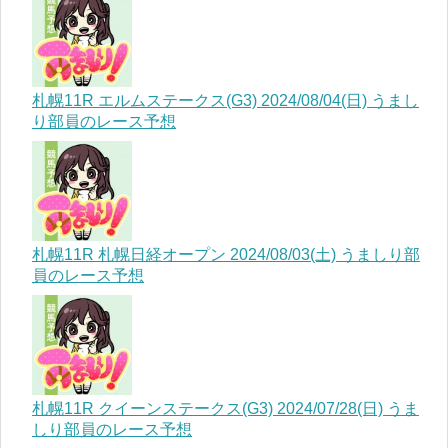
札幌11R エルムステークス(G3) 2024/08/04(日) うまし
り部員のレース予想
札幌11R 札幌日経オープン 2024/08/03(土) うましり部
員のレース予想
札幌11R クイーンステークス(G3) 2024/07/28(日) うま
しり部員のレース予想