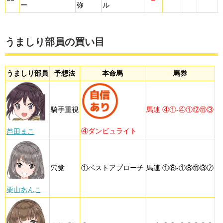
ー
弥
ル
うましり部員の買い目
うましり部員
予想法
本命馬
馬券
騎手重視
馬連 ④①-④①⑫⑪③
④ダンビュライト
芦田まこ
穴党
①ベストアプローチ
馬連 ①⑧-①⑧⑪③⑦
栗山あんこ