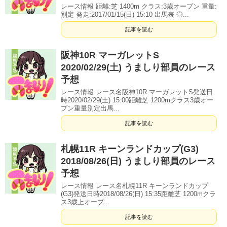
レース情報 距離:芝 1400m クラス:3歳オープン 重量:
別定 発走:2017/01/15(日) 15:10 出馬表 ◎...
記事を読む
阪神10R マーガレットS
2020/02/29(土) うましり部員のレース
予想
レース情報 レース名阪神10R マーガレットS発送日
時2020/02/29(土) 15:00距離芝 1200mクラス3歳オー
プン重量別定出馬...
記事を読む
札幌11R キーンランドカップ(G3)
2018/08/26(日) うましり部員のレース
予想
レース情報 レース名札幌11R キーンランドカップ
(G3)発送日時2018/08/26(日) 15:35距離芝 1200mクラ
ス3歳上オープ...
記事を読む