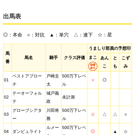
出馬表
◎：本命 ○：対抗 ▲：単穴 △：連下 ☆：星
うましり部員の予想印
馬
まこ
馬名
騎手
クラス評価
あん
と
こず
番
こ
も
み
ベストアプロー
戸崎圭
500万下レベ
01
○
◎
チ
太
ル
テーオーフォル
城戸義
02
未計測
テ
政
グローブシアタ
川田将
500万下レベ
03
☆
△
△
○
ー
雅
ル
ルメー
500万下レベ
04
ダンビュライト
◎
▲
☆