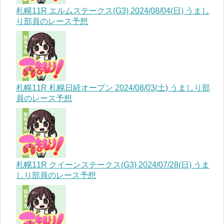
札幌11R エルムステークス(G3) 2024/08/04(日) うまし
り部員のレース予想
札幌11R 札幌日経オープン 2024/08/03(土) うましり部
員のレース予想
札幌11R クイーンステークス(G3) 2024/07/28(日) うま
しり部員のレース予想