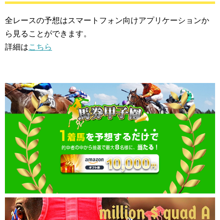
全レースの予想はスマートフォン向けアプリケーションか
ら見ることができます。
詳細は
こちら