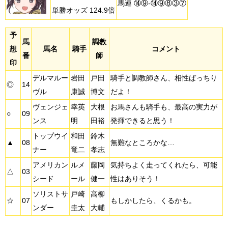
馬連 ⑭⑨-⑭⑨⑧③⑦
単勝オッズ 124.9倍
予
馬
調教
想
馬名
騎手
コメント
番
師
印
デルマルー
岩田
戸田
騎手と調教師さん、相性ばっちり
◎
14
ヴル
康誠
博文
だよ！
ヴェンジェ
幸英
大根
お馬さんも騎手も、最高の実力が
○
09
ンス
明
田裕
発揮できると思う！
トップウイ
和田
鈴木
▲
08
無難なところかな…
ナー
竜二
孝志
アメリカン
ルメ
藤岡
気持ちよく走ってくれたら、可能
△
03
シード
ール
健一
性はありそう！
ソリストサ
戸崎
高柳
☆
07
もしかしたら、くるかも。
ンダー
圭太
大輔