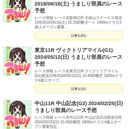
2018/06/16(土) うましり部員のレース
予想
レース情報 レース名阪神11R 天保山ステークス発送
日時2018/06/16(土) 15:35距離ダート 1400mクラス3
歳上オープン重量...
記事を読む
東京11R ヴィクトリアマイル(G1)
2024/05/12(日) うましり部員のレース
予想
レース情報 レース名東京11R ヴィクトリアマイル
(G1)発送日時2024/05/12(日) 15:40距離芝 1600mクラ
ス4歳上オープ...
記事を読む
中山11R 中山記念(G2) 2024/02/25(日)
うましり部員のレース予想
レース情報 レース名中山11R 中山記念(G2)発送日時
2024/02/25(日) 15:45距離芝 1800mクラス4歳上オー
プン重量別定...