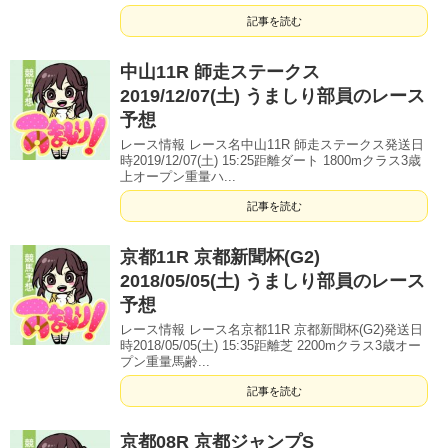
記事を読む
中山11R 師走ステークス
2019/12/07(土) うましり部員のレース
予想
レース情報 レース名中山11R 師走ステークス発送日
時2019/12/07(土) 15:25距離ダート 1800mクラス3歳
上オープン重量ハ...
記事を読む
京都11R 京都新聞杯(G2)
2018/05/05(土) うましり部員のレース
予想
レース情報 レース名京都11R 京都新聞杯(G2)発送日
時2018/05/05(土) 15:35距離芝 2200mクラス3歳オー
プン重量馬齢...
記事を読む
京都08R 京都ジャンプS