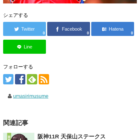
シェアする
0
0
0
フォローする
umasirimusume
関連記事
阪神11R 天保山ステークス