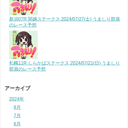
新潟07R 関越ステークス 2024/07/27(土) うましり部員
のレース予想
札幌11R しらかばステークス 2024/07/21(日) うましり
部員のレース予想
アーカイブ
2024年
8月
7月
6月