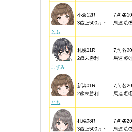
小倉12R
7点 各1
3歳上500万下
馬連 ②
とも
札幌01R
7点 各2
2歳未勝利
馬連 ⑥
こずみ
新潟01R
7点 各2
2歳未勝利
馬連 ⑪
とも
札幌08R
7点 各2
3歳上500万下
馬連 ②