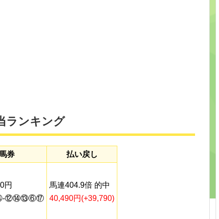
高配当ランキング
馬券
払い戻し
00円
馬連404.9倍 的中
⑭-⑫⑭⑬⑥⑰
40,490円(+39,790)