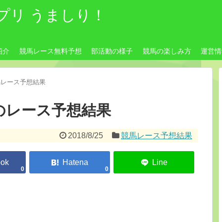
プリ うましり！
紹介
競馬レース無料予想
部活動の様子
競馬の楽しみ方
運営情
馬レース予想結果
)開催のレース予想結果
2018/8/25
競馬レース予想結果
0
0