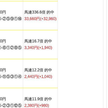
00円
馬連336.6倍 的中
⑤-②⑤⑨①⑭
33,660円(+32,960)
00円
馬連16.7倍 的中
①-⑥①②⑧⑤
3,340円(+1,940)
00円
馬連12.2倍 的中
⑤-⑪⑤③①④
2,440円(+1,040)
00円
馬連11.9倍 的中
③-②③①⑫⑤
2,380円(+980)