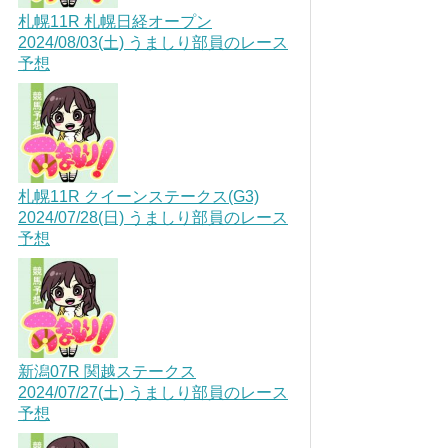
札幌11R 札幌日経オープン
2024/08/03(土) うましり部員のレース
予想
札幌11R クイーンステークス(G3)
2024/07/28(日) うましり部員のレース
予想
新潟07R 関越ステークス
2024/07/27(土) うましり部員のレース
予想