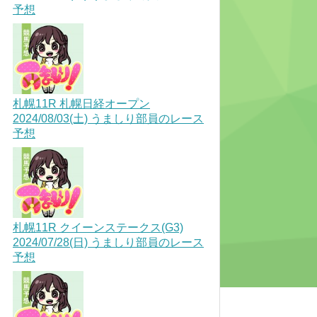
予想
札幌11R 札幌日経オープン
2024/08/03(土) うましり部員のレース
予想
札幌11R クイーンステークス(G3)
2024/07/28(日) うましり部員のレース
予想