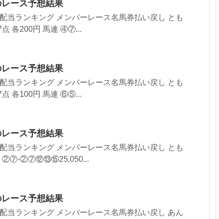
開催のレース予想結果
開催の高配当ランキング メンバーレース名馬券払い戻し とも
点 各200円 馬連 ④⑦...
開催のレース予想結果
開催の高配当ランキング メンバーレース名馬券払い戻し とも
点 各100円 馬連 ⑥⑤...
開催のレース予想結果
開催の高配当ランキング メンバーレース名馬券払い戻し とも
⑦-②⑦⑫⑬⑮25,050...
開催のレース予想結果
開催の高配当ランキング メンバーレース名馬券払い戻し あん