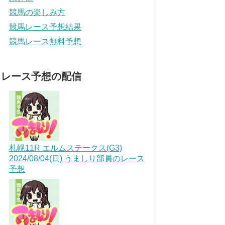
競馬の楽しみ方
競馬レース予想結果
競馬レース無料予想
レース予想の配信
札幌11R エルムステークス(G3)
2024/08/04(日) うましり部員のレース
予想