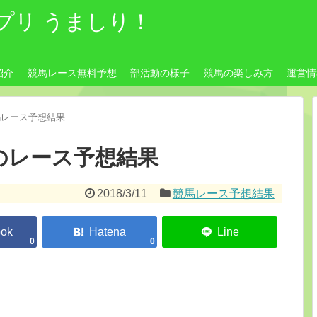
プリ うましり！
紹介
競馬レース無料予想
部活動の様子
競馬の楽しみ方
運営情
馬レース予想結果
)開催のレース予想結果
2018/3/11
競馬レース予想結果
0
0