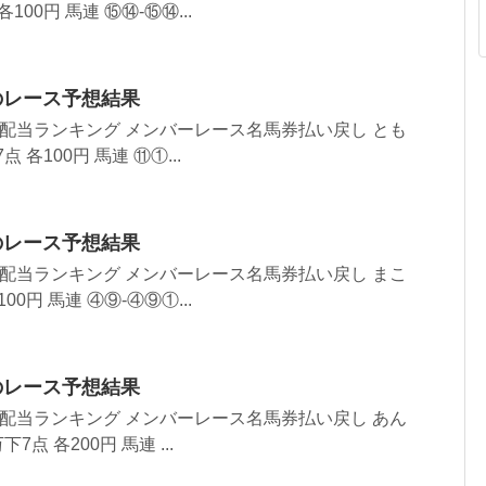
100円 馬連 ⑮⑭-⑮⑭...
開催のレース予想結果
開催の高配当ランキング メンバーレース名馬券払い戻し とも
点 各100円 馬連 ⑪①...
開催のレース予想結果
開催の高配当ランキング メンバーレース名馬券払い戻し まこ
00円 馬連 ④⑨-④⑨①...
開催のレース予想結果
開催の高配当ランキング メンバーレース名馬券払い戻し あん
7点 各200円 馬連 ...