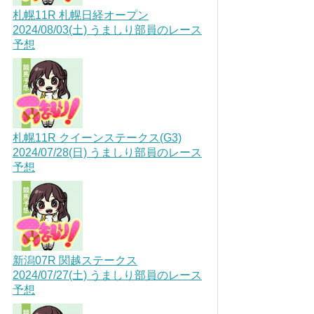
札幌11R 札幌日経オープン
2024/08/03(土) うましり部員のレース
予想
札幌11R クイーンステークス(G3)
2024/07/28(日) うましり部員のレース
予想
新潟07R 関越ステークス
2024/07/27(土) うましり部員のレース
予想