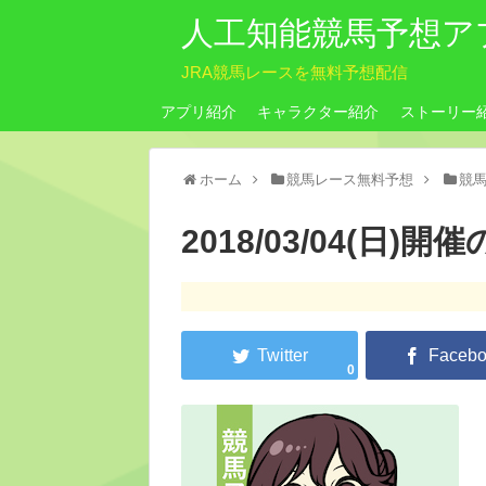
人工知能競馬予想ア
JRA競馬レースを無料予想配信
アプリ紹介
キャラクター紹介
ストーリー
ホーム
競馬レース無料予想
競
2018/03/04(日
0