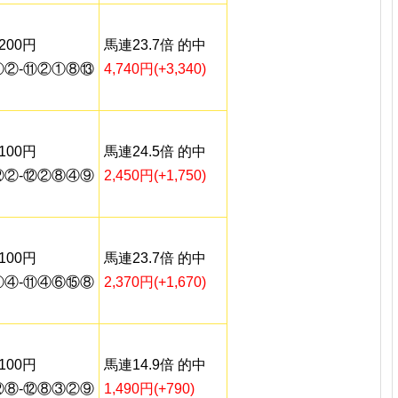
200円
馬連23.7倍 的中
⑪②-⑪②①⑧⑬
4,740円(+3,340)
100円
馬連24.5倍 的中
⑫②-⑫②⑧④⑨
2,450円(+1,750)
100円
馬連23.7倍 的中
⑪④-⑪④⑥⑮⑧
2,370円(+1,670)
100円
馬連14.9倍 的中
⑫⑧-⑫⑧③②⑨
1,490円(+790)