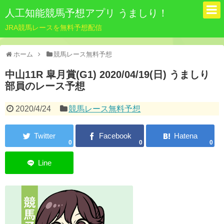
人工知能競馬予想アプリ うましり！
JRA競馬レースを無料予想配信
ホーム
競馬レース無料予想
中山11R 皐月賞(G1) 2020/04/19(日) うましり
部員のレース予想
2020/4/24
競馬レース無料予想
0
0
0