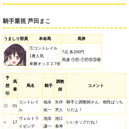
騎手重視 芦田まこ
うましり部員
本命馬
馬券
①コントレイル
7点 各200円
1番人気
馬連 ①⑰-①⑰⑪③⑱
単勝オッズ 2.7倍
予
馬
調教
想
馬名
騎手
コメント
番
師
印
コントレイ
福永
矢作
騎手と調教師さん、相性ばっち
◎
01
ル
祐一
芳人
りだよ！
ヴェルトラ
池添
池江
○
17
いいタッグだね！
イゼンデ
謙一
泰寿