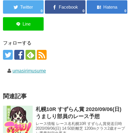
0
0
0
フォローする
umasirimusume
関連記事
札幌10R すずらん賞 2020/09/06(日)
うましり部員のレース予想
レース情報 レース名札幌10R すずらん賞発送日時
2020/09/06(日) 14:50距離芝 1200mクラス2歳オープ