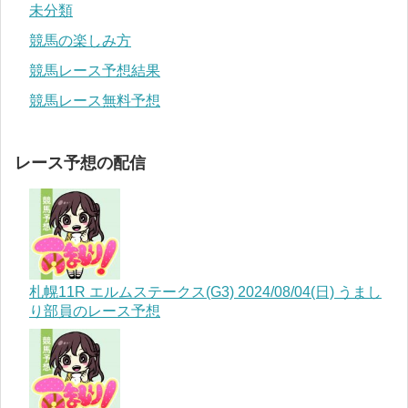
未分類
競馬の楽しみ方
競馬レース予想結果
競馬レース無料予想
レース予想の配信
札幌11R エルムステークス(G3) 2024/08/04(日) うまし
り部員のレース予想