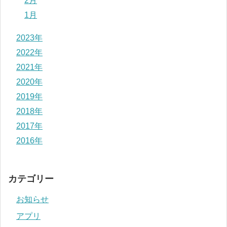
2月
1月
2023年
2022年
2021年
2020年
2019年
2018年
2017年
2016年
カテゴリー
お知らせ
アプリ