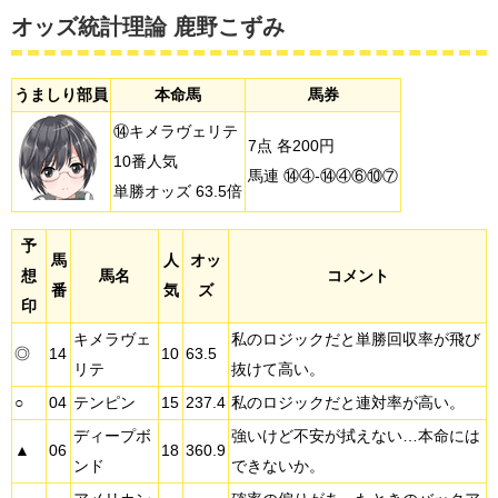
オッズ統計理論 鹿野こずみ
うましり部員
本命馬
馬券
⑭キメラヴェリテ
7点 各200円
10番人気
馬連 ⑭④-⑭④⑥⑩⑦
単勝オッズ 63.5倍
予
馬
人
オッ
想
馬名
コメント
番
気
ズ
印
キメラヴェ
私のロジックだと単勝回収率が飛び
◎
14
10
63.5
リテ
抜けて高い。
○
04
テンピン
15
237.4
私のロジックだと連対率が高い。
ディープボ
強いけど不安が拭えない…本命には
▲
06
18
360.9
ンド
できないか。