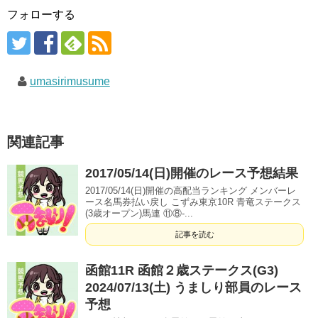
フォローする
umasirimusume
関連記事
2017/05/14(日)開催のレース予想結果
2017/05/14(日)開催の高配当ランキング メンバーレ
ース名馬券払い戻し こずみ東京10R 青竜ステークス
(3歳オープン)馬連 ⑪⑧-...
記事を読む
函館11R 函館２歳ステークス(G3)
2024/07/13(土) うましり部員のレース
予想