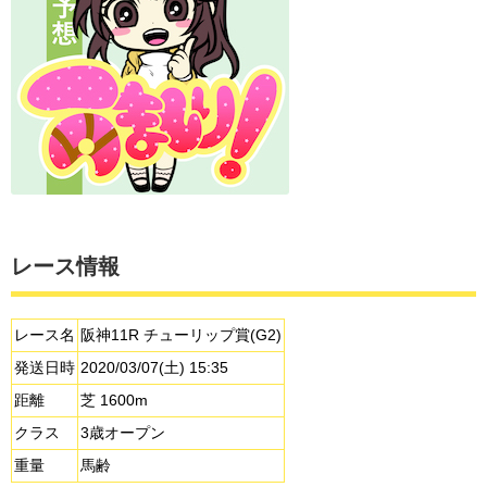
レース情報
レース名
阪神11R チューリップ賞(G2)
発送日時
2020/03/07(土) 15:35
距離
芝 1600m
クラス
3歳オープン
重量
馬齢