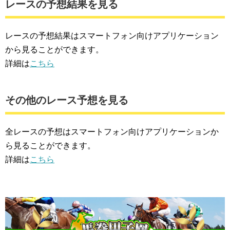
レースの予想結果を見る
レースの予想結果はスマートフォン向けアプリケーション
から見ることができます。
詳細は
こちら
その他のレース予想を見る
全レースの予想はスマートフォン向けアプリケーションか
ら見ることができます。
詳細は
こちら