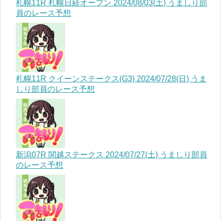
札幌11R 札幌日経オープン 2024/08/03(土) うましり部
員のレース予想
札幌11R クイーンステークス(G3) 2024/07/28(日) うま
しり部員のレース予想
新潟07R 関越ステークス 2024/07/27(土) うましり部員
のレース予想