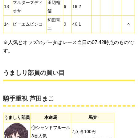
マルターズディ
田辺裕
13
6
16.2
オサ
信
和田竜
14
ピーエムピンコ
9
46.1
○
二
※人気とオッズのデータはレース当日の07:42時点のもので
す。
うましり部員の買い目
騎手重視 芦田まこ
うましり部員
本命馬
馬券
⑪シャンドフルール
7点 各100円
8番人気