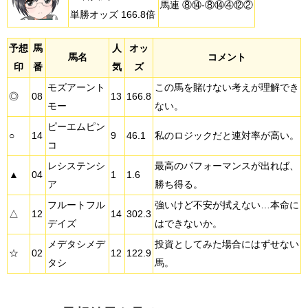
馬連 ⑧⑭-⑧⑭④⑫②
単勝オッズ 166.8倍
予想
馬
人
オッ
馬名
コメント
印
番
気
ズ
モズアーント
この馬を賭けない考えが理解でき
◎
08
13
166.8
モー
ない。
ピーエムピン
○
14
9
46.1
私のロジックだと連対率が高い。
コ
レシステンシ
最高のパフォーマンスが出れば、
▲
04
1
1.6
ア
勝ち得る。
フルートフル
強いけど不安が拭えない…本命に
△
12
14
302.3
デイズ
はできないか。
メデタシメデ
投資としてみた場合にはずせない
☆
02
12
122.9
タシ
馬。