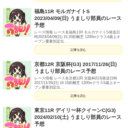
福島11R モルガナイトS
2023/04/09(日) うましり部員のレース
予想
レース情報 レース名福島11R モルガナイトS発送日
時2023/04/09(日) 15:20距離芝 1200mクラス4歳上オ
ープン重量別定出...
記事を読む
京都12R 京阪杯(G3) 2017/11/26(日)
うましり部員のレース予想
レース情報 レース名京都12R 京阪杯(G3)発送日時
2017/11/26(日) 16:15距離芝 1200mクラス5歳上オー
プン重量別定出...
記事を読む
東京11R デイリー杯クイーンC(G3)
2024/02/10(土) うましり部員のレース
予想