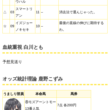
ウハル
スマートリ
△
03
11
–
消去法で選んじゃった。
アン
イズジョー
最後の直線の伸びに期待する
☆
09
10
–
ノキセキ
わ。
血統重視 白川とも
予想見送り
オッズ統計理論 鹿野こずみ
うましり部員
本命馬
馬券
⑧モズアーントモー
7点 各200円
13番人気