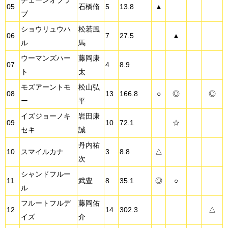
チェーンオブラ
05
石橋脩
5
13.8
▲
ブ
ショウリュウハ
松若風
06
7
27.5
▲
ル
馬
ウーマンズハー
藤岡康
07
4
8.9
ト
太
モズアーントモ
松山弘
08
13
166.8
○
◎
◎
ー
平
イズジョーノキ
岩田康
09
10
72.1
☆
セキ
誠
丹内祐
10
スマイルカナ
3
8.8
△
次
シャンドフルー
11
武豊
8
35.1
◎
○
ル
フルートフルデ
藤岡佑
12
14
302.3
△
イズ
介