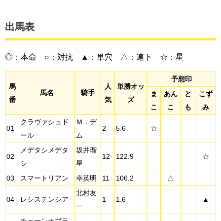
出馬表
◎：本命 ○：対抗 ▲：単穴 △：連下 ☆：星
予想印
馬
人
単勝オッ
馬名
騎手
ま
あん
と
こず
番
気
ズ
こ
こ
も
み
クラヴァシュド
Ｍ．デ
01
2
5.6
☆
ール
ム
メデタシメデタ
坂井瑠
02
12
122.9
☆
シ
星
03
スマートリアン
幸英明
11
106.2
△
北村友
04
レシステンシア
1
1.6
▲
一