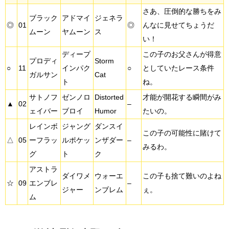
さあ、圧倒的な勝ちをみ
ブラック
アドマイ
ジェネラ
◎
01
◎
んなに見せてちょうだ
ムーン
ヤムーン
ス
い！
ディープ
この子のお父さんが得意
プロディ
Storm
○
11
インパク
○
としていたレース条件
ガルサン
Cat
ト
ね。
サトノフ
ゼンノロ
Distorted
才能が開花する瞬間がみ
▲
02
–
ェイバー
ブロイ
Humor
たいの。
レインボ
ジャング
ダンスイ
この子の可能性に賭けて
△
05
ーフラッ
ルポケッ
ンザダー
–
みるわ。
グ
ト
ク
アストラ
ダイワメ
ウォーエ
この子も捨て難いのよね
☆
09
エンブレ
–
ジャー
ンブレム
ぇ。
ム