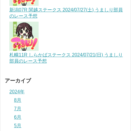
新潟07R 関越ステークス 2024/07/27(土) うましり部員
のレース予想
札幌11R しらかばステークス 2024/07/21(日) うましり
部員のレース予想
アーカイブ
2024年
8月
7月
6月
5月