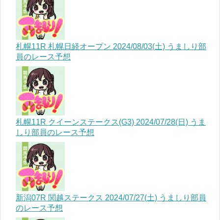
札幌11R 札幌日経オープン 2024/08/03(土) うましり部
員のレース予想
札幌11R クイーンステークス(G3) 2024/07/28(日) うま
しり部員のレース予想
新潟07R 関越ステークス 2024/07/27(土) うましり部員
のレース予想