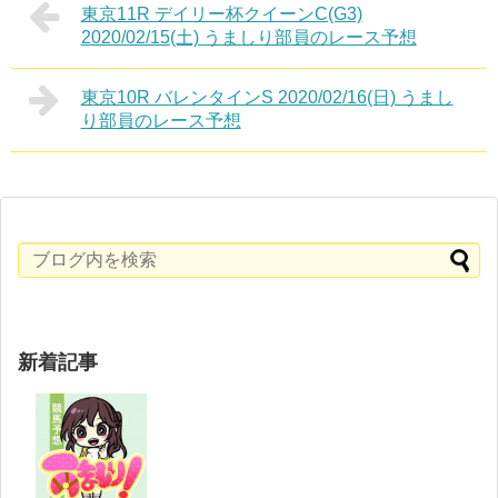
東京11R デイリー杯クイーンC(G3)
2020/02/15(土) うましり部員のレース予想
東京10R バレンタインS 2020/02/16(日) うまし
り部員のレース予想
新着記事