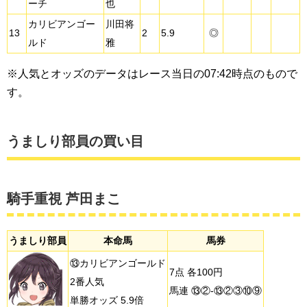
ーチ
也
カリビアンゴー
川田将
13
2
5.9
◎
ルド
雅
※人気とオッズのデータはレース当日の07:42時点のもので
す。
うましり部員の買い目
騎手重視 芦田まこ
うましり部員
本命馬
馬券
⑬カリビアンゴールド
7点 各100円
2番人気
馬連 ⑬②-⑬②③⑩⑨
単勝オッズ 5.9倍