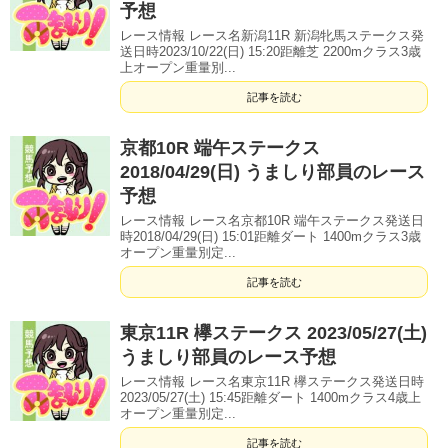
予想
レース情報 レース名新潟11R 新潟牝馬ステークス発
送日時2023/10/22(日) 15:20距離芝 2200mクラス3歳
上オープン重量別...
記事を読む
京都10R 端午ステークス
2018/04/29(日) うましり部員のレース
予想
レース情報 レース名京都10R 端午ステークス発送日
時2018/04/29(日) 15:01距離ダート 1400mクラス3歳
オープン重量別定...
記事を読む
東京11R 欅ステークス 2023/05/27(土)
うましり部員のレース予想
レース情報 レース名東京11R 欅ステークス発送日時
2023/05/27(土) 15:45距離ダート 1400mクラス4歳上
オープン重量別定...
記事を読む