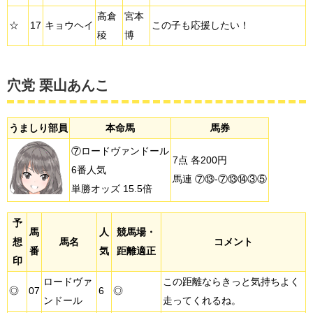
高倉
宮本
☆
17
キョウヘイ
この子も応援したい！
稜
博
穴党 栗山あんこ
うましり部員
本命馬
馬券
⑦ロードヴァンドール
7点 各200円
6番人気
馬連 ⑦⑬-⑦⑬⑭③⑤
単勝オッズ 15.5倍
予
馬
人
競馬場・
想
馬名
コメント
番
気
距離適正
印
ロードヴァ
この距離ならきっと気持ちよく
◎
07
6
◎
ンドール
走ってくれるね。