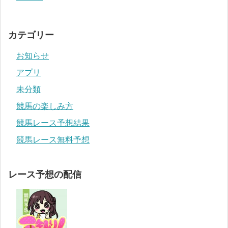
カテゴリー
お知らせ
アプリ
未分類
競馬の楽しみ方
競馬レース予想結果
競馬レース無料予想
レース予想の配信