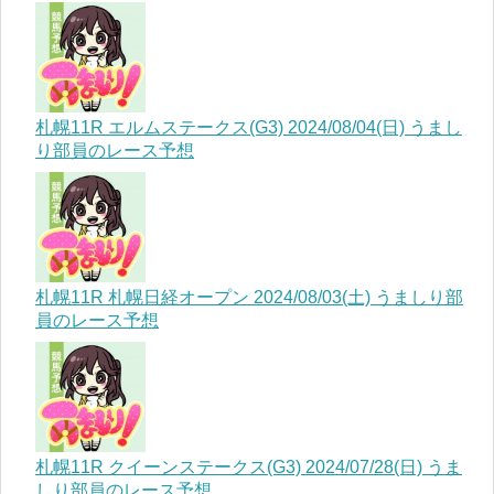
札幌11R エルムステークス(G3) 2024/08/04(日) うまし
り部員のレース予想
札幌11R 札幌日経オープン 2024/08/03(土) うましり部
員のレース予想
札幌11R クイーンステークス(G3) 2024/07/28(日) うま
しり部員のレース予想