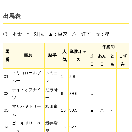
出馬表
◎：本命 ○：対抗 ▲：単穴 △：連下 ☆：星
予想印
馬
人
単勝オッ
馬名
騎手
ま
あん
と
こず
番
気
ズ
こ
こ
も
み
トリコロールブ
スミヨ
01
1
2.8
ルー
ン
ナイトオブナイ
池添謙
02
8
29.6
○
ツ
一
マサハヤドリー
和田竜
03
15
90.9
▲
△
○
ム
二
ゴールドサーベ
坂井瑠
04
13
52.9
ラス
星