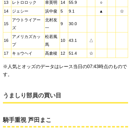
13
レトロロック
幸英明
14
55.9
○
14
ジェシー
浜中俊
5
9.1
▲
☆
アウトライアー
北村友
15
9
30.0
ズ
一
アメリカズカッ
松若風
16
10
43.1
△
プ
馬
17
キョウヘイ
高倉稜
12
51.4
☆
※人気とオッズのデータはレース当日の07:43時点のもので
す。
うましり部員の買い目
騎手重視 芦田まこ