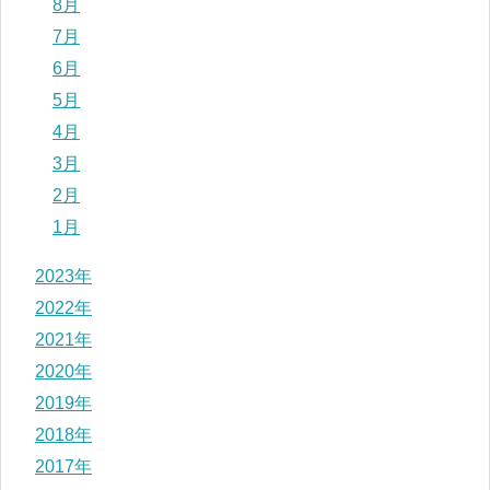
8月
7月
6月
5月
4月
3月
2月
1月
2023年
2022年
2021年
2020年
2019年
2018年
2017年