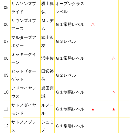
サムソンズプ
横山典
オープンクラス
05
ライド
弘
レベル
サウンズオブ
Ｍ．デ
06
Ｇ１常勝レベル
△
アース
ム
マルターズア
武士沢
07
Ｇ３レベル
ポジー
友
ミッキークイ
08
浜中俊
Ｇ１常勝レベル
△
ーン
ヒットザター
田辺裕
09
Ｇ２レベル
ゲット
信
アドマイヤデ
岩田康
10
Ｇ１制覇レベル
○
ウス
誠
サトノダイヤ
ルメー
11
Ｇ１制覇レベル
▲
▲
モンド
ル
サトノノブレ
シュミ
12
Ｇ１常勝レベル
ス
ノ