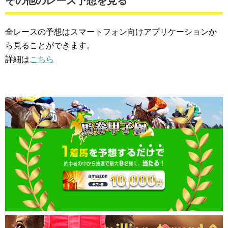
その他のレース予想を見る
全レースの予想はスマートフォン向けアプリケーションか
ら見ることができます。
詳細は
こちら