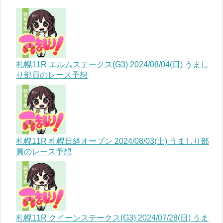
札幌11R エルムステークス(G3) 2024/08/04(日) うまし
り部員のレース予想
札幌11R 札幌日経オープン 2024/08/03(土) うましり部
員のレース予想
札幌11R クイーンステークス(G3) 2024/07/28(日) うま