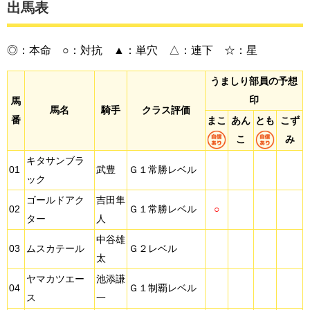
出馬表
◎：本命 ○：対抗 ▲：単穴 △：連下 ☆：星
うましり部員の予想
印
馬
馬名
騎手
クラス評価
番
まこ
あん
とも
こず
こ
み
キタサンブラ
01
武豊
Ｇ１常勝レベル
ック
ゴールドアク
吉田隼
02
Ｇ１常勝レベル
○
ター
人
中谷雄
03
ムスカテール
Ｇ２レベル
太
ヤマカツエー
池添謙
04
Ｇ１制覇レベル
ス
一