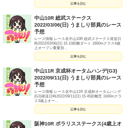
記事を読む
中山10R 総武ステークス
2022/03/06(日) うましり部員のレース
予想
レース情報 レース名中山10R 総武ステークス発送日
時2022/03/06(日) 15:10距離ダート 1800mクラス4歳
上オープン重量別...
記事を読む
中山11R 京成杯オータムハンデ(G3)
2022/09/11(日) うましり部員のレース
予想
レース情報 レース名中山11R 京成杯オータムハンデ
(G3)発送日時2022/09/11(日) 15:45距離芝 1600mクラ
ス3歳上オー...
記事を読む
阪神10R ポラリスステークス(4歳上オ