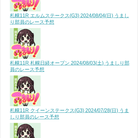
札幌11R エルムステークス(G3) 2024/08/04(日) うまし
り部員のレース予想
札幌11R 札幌日経オープン 2024/08/03(土) うましり部
員のレース予想
札幌11R クイーンステークス(G3) 2024/07/28(日) うま
しり部員のレース予想