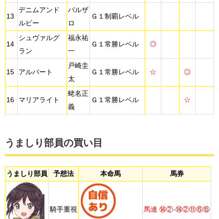
デニムアンド
バルザ
13
Ｇ１制覇レベル
ルビー
ロ
シュヴァルグ
福永祐
14
Ｇ１常勝レベル
◎
ラン
一
戸崎圭
15
アルバート
Ｇ１常勝レベル
☆
◎
太
蛯名正
16
マリアライト
Ｇ１常勝レベル
☆
義
うましり部員の買い目
うましり部員
予想法
本命馬
馬券
騎手重視
馬連 ⑭②-⑭②⑪⑥⑮