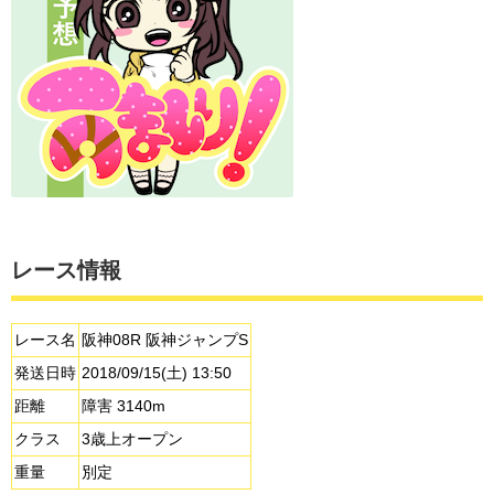
レース情報
レース名
阪神08R 阪神ジャンプS
発送日時
2018/09/15(土) 13:50
距離
障害 3140m
クラス
3歳上オープン
重量
別定