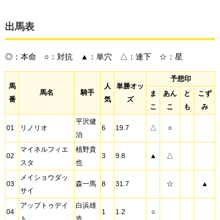
出馬表
◎：本命 ○：対抗 ▲：単穴 △：連下 ☆：星
予想印
馬
人
単勝オッ
馬名
騎手
ま
あん
と
こず
番
気
ズ
こ
こ
も
み
平沢健
01
リノリオ
6
19.7
△
○
治
マイネルフィエ
植野貴
02
3
9.8
▲
△
スタ
也
メイショウダッ
03
森一馬
8
31.7
☆
▲
サイ
アップトゥデイ
白浜雄
04
1
1.2
○
ト
造