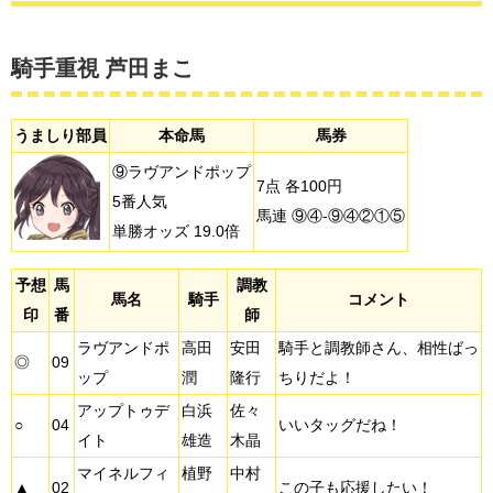
騎手重視 芦田まこ
うましり部員
本命馬
馬券
⑨ラヴアンドポップ
7点 各100円
5番人気
馬連 ⑨④-⑨④②①⑤
単勝オッズ 19.0倍
予想
馬
調教
馬名
騎手
コメント
印
番
師
ラヴアンドポ
高田
安田
騎手と調教師さん、相性ばっ
◎
09
ップ
潤
隆行
ちりだよ！
アップトゥデ
白浜
佐々
○
04
いいタッグだね！
イト
雄造
木晶
マイネルフィ
植野
中村
▲
02
この子も応援したい！