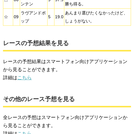
ンテン
勝ち得る。
ラヴアンドポ
あんまり選びたくなかったけど、
☆
09
5
19.0
ップ
しょうがない。
レースの予想結果を見る
レースの予想結果はスマートフォン向けアプリケーション
から見ることができます。
詳細は
こちら
その他のレース予想を見る
全レースの予想はスマートフォン向けアプリケーションか
ら見ることができます。
詳細は
こちら