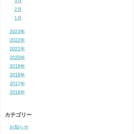
3月
2月
1月
2023年
2022年
2021年
2020年
2019年
2018年
2017年
2016年
カテゴリー
お知らせ