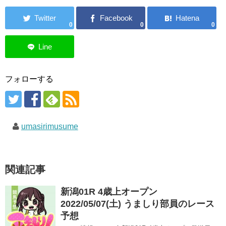
0
0
0
フォローする
umasirimusume
関連記事
新潟01R 4歳上オープン
2022/05/07(土) うましり部員のレース
予想