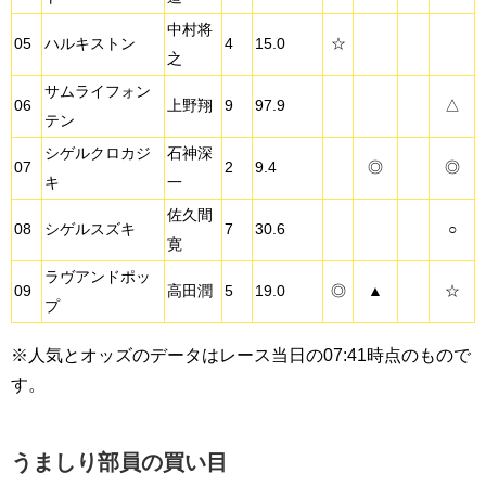
中村将
05
ハルキストン
4
15.0
☆
之
サムライフォン
06
上野翔
9
97.9
△
テン
シゲルクロカジ
石神深
07
2
9.4
◎
◎
キ
一
佐久間
08
シゲルスズキ
7
30.6
○
寛
ラヴアンドポッ
09
高田潤
5
19.0
◎
▲
☆
プ
※人気とオッズのデータはレース当日の07:41時点のもので
す。
うましり部員の買い目