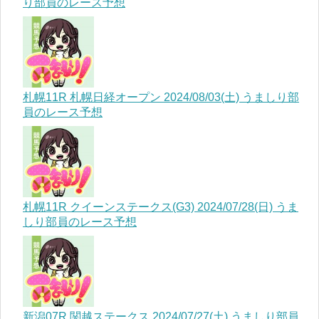
り部員のレース予想
札幌11R 札幌日経オープン 2024/08/03(土) うましり部
員のレース予想
札幌11R クイーンステークス(G3) 2024/07/28(日) うま
しり部員のレース予想
新潟07R 関越ステークス 2024/07/27(土) うましり部員