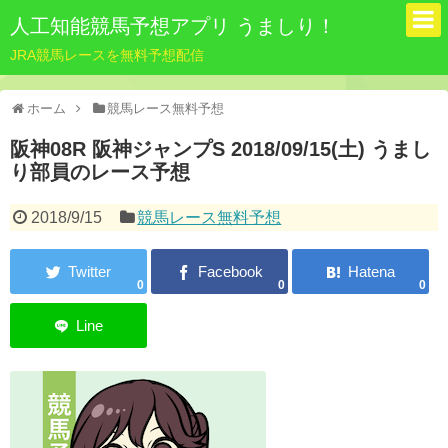
人工知能競馬予想アプリ うましり！
JRA競馬レースを無料予想配信
ホーム
競馬レース無料予想
阪神08R 阪神ジャンプS 2018/09/15(土) うまし
り部員のレース予想
2018/9/15
競馬レース無料予想
0
0
0