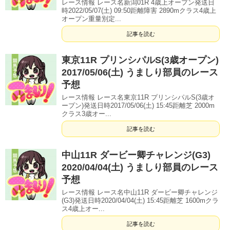
レース情報 レース名新潟01R 4歳上オープン発送日
時2022/05/07(土) 09:50距離障害 2890mクラス4歳上
オープン重量別定...
記事を読む
東京11R プリンシパルS(3歳オープン)
2017/05/06(土) うましり部員のレース
予想
レース情報 レース名東京11R プリンシパルS(3歳オ
ープン)発送日時2017/05/06(土) 15:45距離芝 2000m
クラス3歳オー...
記事を読む
中山11R ダービー卿チャレンジ(G3)
2020/04/04(土) うましり部員のレース
予想
レース情報 レース名中山11R ダービー卿チャレンジ
(G3)発送日時2020/04/04(土) 15:45距離芝 1600mクラ
ス4歳上オー...
記事を読む