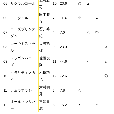
北村宏
05
サクラルコール
10
23.6
◎
▲
司
田中勝
06
アルタイル
7
11.4
☆
▲
春
ローズプリンス
石川裕
07
4
7.0
△
◎
ダム
紀
レーヴミストラ
大野拓
08
9
23.0
○
ル
弥
ドラゴンバロー
佐藤友
09
11
44.6
○
☆
ズ
則
クラリティスカ
木幡巧
10
12
72.6
◎
イ
也
津村明
11
ナムラアラシ
6
7.8
△
秀
オールマンリバ
三浦皇
12
8
15.2
○
△
ー
成