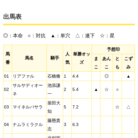
出馬表
◎：本命 ○：対抗 ▲：単穴 △：連下 ☆：星
予想印
馬
人
単勝オッ
馬名
騎手
ま
あん
と
こず
番
気
ズ
こ
こ
も
み
01
リアファル
石橋脩
1
4.4
◎
▲
サルサディオー
池添謙
02
2
5.4
▲
☆
○
ネ
一
柴田大
03
マイネルバサラ
5
7.2
☆
△
知
藤懸貴
04
ナムラミラクル
3
6.3
志