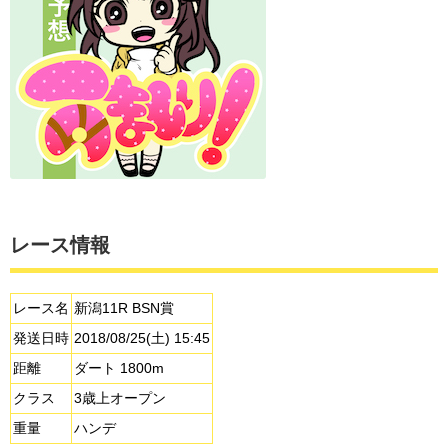
レース情報
レース名
新潟11R BSN賞
発送日時
2018/08/25(土) 15:45
距離
ダート 1800m
クラス
3歳上オープン
重量
ハンデ