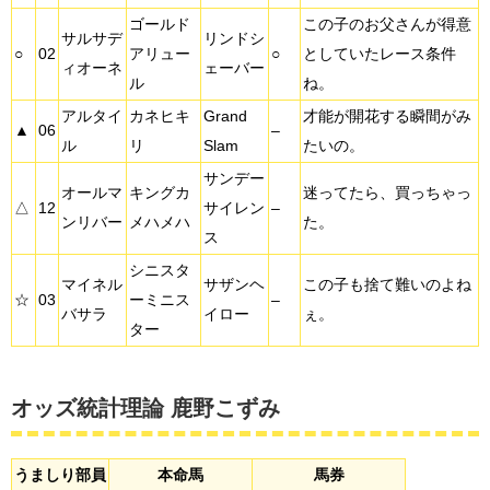
ゴールド
この子のお父さんが得意
サルサデ
リンドシ
○
02
アリュー
○
としていたレース条件
ィオーネ
ェーバー
ル
ね。
アルタイ
カネヒキ
Grand
才能が開花する瞬間がみ
▲
06
–
ル
リ
Slam
たいの。
サンデー
オールマ
キングカ
迷ってたら、買っちゃっ
△
12
サイレン
–
ンリバー
メハメハ
た。
ス
シニスタ
マイネル
サザンヘ
この子も捨て難いのよね
☆
03
ーミニス
–
バサラ
イロー
ぇ。
ター
オッズ統計理論 鹿野こずみ
うましり部員
本命馬
馬券