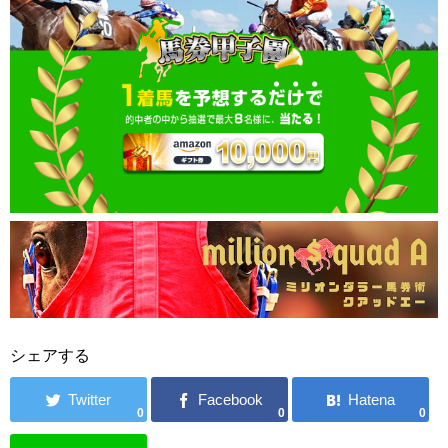
シェアする
0
0
0