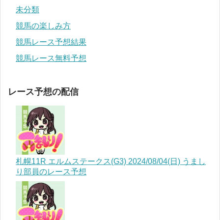
未分類
競馬の楽しみ方
競馬レース予想結果
競馬レース無料予想
レース予想の配信
札幌11R エルムステークス(G3) 2024/08/04(日) うまし
り部員のレース予想