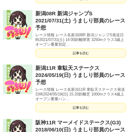
新潟08R 新潟ジャンプS
2021/07/31(土) うましり部員のレース
予想
レース情報 レース名新潟08R 新潟ジャンプS発送日
時2021/07/31(土) 14:00距離障害 3250mクラス3歳上
オープン重量別定...
記事を読む
新潟11R 韋駄天ステークス
2024/05/19(日) うましり部員のレース
予想
レース情報 レース名新潟11R 韋駄天ステークス発送
日時2024/05/19(日) 15:20距離芝 1000mクラス4歳上
オープン重量ハン...
記事を読む
阪神11R マーメイドステークス(G3)
2018/06/10(日) うましり部員のレース