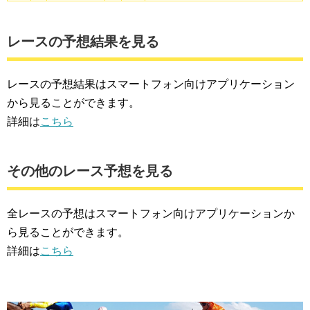
レースの予想結果を見る
レースの予想結果はスマートフォン向けアプリケーション
から見ることができます。
詳細は
こちら
その他のレース予想を見る
全レースの予想はスマートフォン向けアプリケーションか
ら見ることができます。
詳細は
こちら