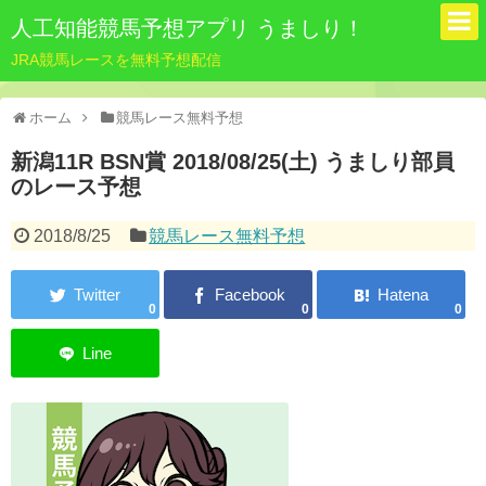
人工知能競馬予想アプリ うましり！
JRA競馬レースを無料予想配信
ホーム
競馬レース無料予想
新潟11R BSN賞 2018/08/25(土) うましり部員
のレース予想
2018/8/25
競馬レース無料予想
0
0
0