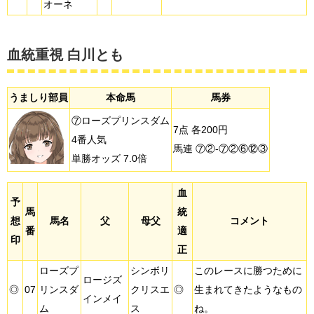
オーネ
血統重視 白川とも
うましり部員
本命馬
馬券
⑦ローズプリンスダム
7点 各200円
4番人気
馬連 ⑦②-⑦②⑥⑫③
単勝オッズ 7.0倍
血
予
馬
統
想
馬名
父
母父
コメント
番
適
印
正
ローズプ
シンボリ
このレースに勝つために
ロージズ
◎
07
リンスダ
クリスエ
◎
生まれてきたようなもの
インメイ
ム
ス
ね。