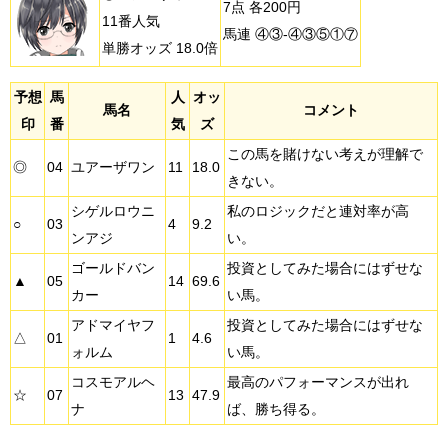
7点 各200円
11番人気
馬連 ④③-④③⑤①⑦
単勝オッズ 18.0倍
予想
馬
人
オッ
馬名
コメント
印
番
気
ズ
この馬を賭けない考えが理解で
◎
04
ユアーザワン
11
18.0
きない。
シゲルロウニ
私のロジックだと連対率が高
○
03
4
9.2
ンアジ
い。
ゴールドバン
投資としてみた場合にはずせな
▲
05
14
69.6
カー
い馬。
アドマイヤフ
投資としてみた場合にはずせな
△
01
1
4.6
ォルム
い馬。
コスモアルヘ
最高のパフォーマンスが出れ
☆
07
13
47.9
ナ
ば、勝ち得る。