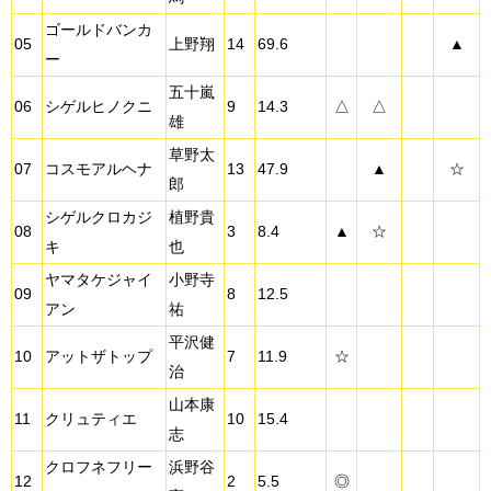
ゴールドバンカ
05
上野翔
14
69.6
▲
ー
五十嵐
06
シゲルヒノクニ
9
14.3
△
△
雄
草野太
07
コスモアルヘナ
13
47.9
▲
☆
郎
シゲルクロカジ
植野貴
08
3
8.4
▲
☆
キ
也
ヤマタケジャイ
小野寺
09
8
12.5
アン
祐
平沢健
10
アットザトップ
7
11.9
☆
治
山本康
11
クリュティエ
10
15.4
志
クロフネフリー
浜野谷
12
2
5.5
◎