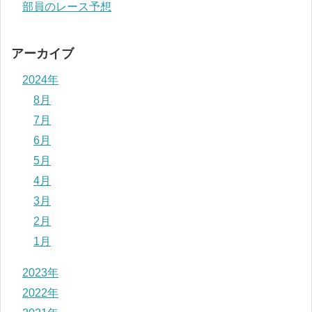
部員のレース予想
アーカイブ
2024年
8月
7月
6月
5月
4月
3月
2月
1月
2023年
2022年