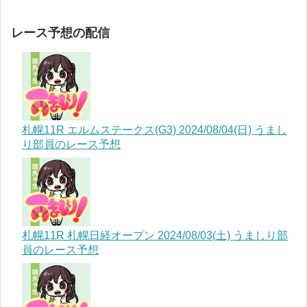
レース予想の配信
札幌11R エルムステークス(G3) 2024/08/04(日) うまし
り部員のレース予想
札幌11R 札幌日経オープン 2024/08/03(土) うましり部
員のレース予想