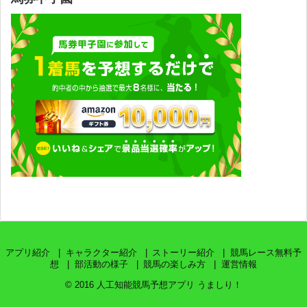
アプリ紹介
キャラクター紹介
ストーリー紹介
競馬レース無料予
想
部活動の様子
競馬の楽しみ方
運営情報
© 2016
人工知能競馬予想アプリ うましり！