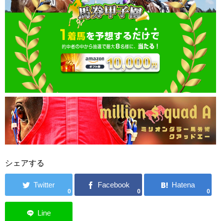
シェアする
0
0
0