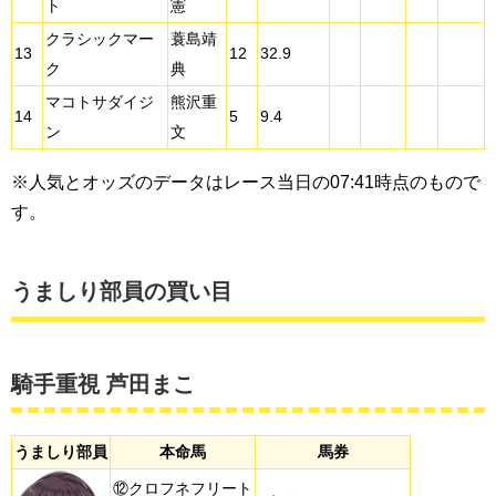
ト
憲
クラシックマー
蓑島靖
13
12
32.9
ク
典
マコトサダイジ
熊沢重
14
5
9.4
ン
文
※人気とオッズのデータはレース当日の07:41時点のもので
す。
うましり部員の買い目
騎手重視 芦田まこ
うましり部員
本命馬
馬券
⑫クロフネフリート