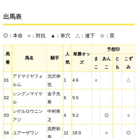
出馬表
◎：本命 ○：対抗 ▲：単穴 △：連下 ☆：星
予想印
馬
人
単勝オッ
馬名
騎手
ま
あん
と
こず
番
気
ズ
こ
こ
も
み
アドマイヤフォ
北沢伸
01
1
4.6
○
△
ルム
也
シングンマイケ
金子光
02
6
9.5
ル
希
シゲルロウニン
中村将
03
4
9.2
◎
○
アジ
之
高野和
04
ユアーザワン
11
18.0
○
◎
馬