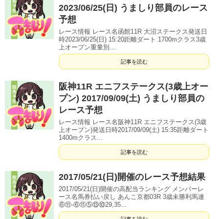
2023/06/25(日) うましり部員のレース
予想
レース情報 レース名函館11R 大沼ステークス発送日
時2023/06/25(日) 15:20距離ダート 1700mクラス3歳
上オープン重量別...
記事を読む
阪神11R エニフステークス(3歳上オー
プン) 2017/09/09(土) うましり部員の
レース予想
レース情報 レース名阪神11R エニフステークス(3歳
上オープン)発送日時2017/09/09(土) 15:35距離ダート
1400mクラス...
記事を読む
2017/05/21(日)開催のレース予想結果
2017/05/21(日)開催の高配当ランキング メンバーレ
ース名馬券払い戻し あんこ京都03R 3歳未勝利馬連
⑥⑪-⑥⑪⑤⑬⑩29,35...
記事を読む