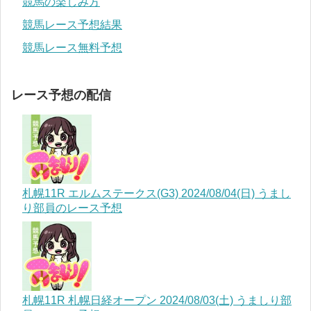
競馬の楽しみ方
競馬レース予想結果
競馬レース無料予想
レース予想の配信
札幌11R エルムステークス(G3) 2024/08/04(日) うまし
り部員のレース予想
札幌11R 札幌日経オープン 2024/08/03(土) うましり部