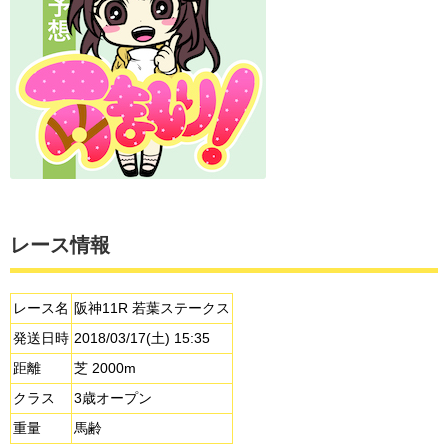
レース情報
レース名
阪神11R 若葉ステークス
発送日時
2018/03/17(土) 15:35
距離
芝 2000m
クラス
3歳オープン
重量
馬齢