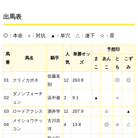
出馬表
◎：本命 ○：対抗 ▲：単穴 △：連下 ☆：星
予想印
馬
人
単勝オッ
馬名
騎手
ま
あん
と
こず
番
気
ズ
こ
こ
も
み
佐藤友
01
クリノカポネ
12
263.8
◎
◎
則
ダノンフォーチ
02
浜中俊
2
9.1
▲
○
ュン
03
ロードアクシス
酒井学
11
207.9
☆
▲
メイショウテッ
古川吉
04
4
13.8
◎
☆
△
コン
洋