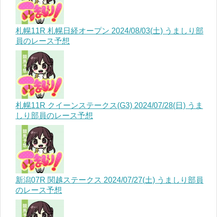
札幌11R 札幌日経オープン 2024/08/03(土) うましり部
員のレース予想
札幌11R クイーンステークス(G3) 2024/07/28(日) うま
しり部員のレース予想
新潟07R 関越ステークス 2024/07/27(土) うましり部員
のレース予想