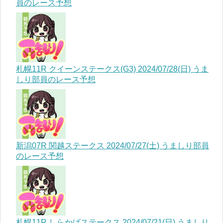
員のレース予想
札幌11R クイーンステークス(G3) 2024/07/28(日) うま
しり部員のレース予想
新潟07R 関越ステークス 2024/07/27(土) うましり部員
のレース予想
札幌11R しらかばステークス 2024/07/21(日) うましり