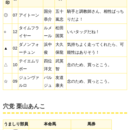
印
国分
五十
騎手と調教師さん、相性ばっち
◎
07
アイトーン
恭介
嵐忠
りだよ！
タイムフラ
ルメ
松田
○
12
いいタッグだね！
イヤー
ール
国英
ダノンフォ
浜中
大久
気持ちよく走ってくれたら、可
▲
02
ーチュン
俊
保龍
能性はありそう！
テイエムリ
四位
武英
△
10
念のため、買っとこう。
ボー
洋文
智
ジュンヴァ
バル
友道
☆
09
念のため、買っとこう。
ルロ
ジュ
康夫
穴党 栗山あんこ
うましり部員
本命馬
馬券