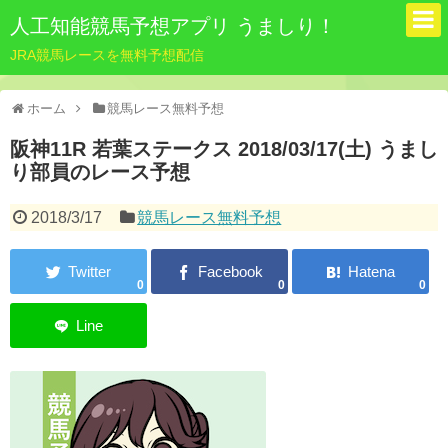
人工知能競馬予想アプリ うましり！
JRA競馬レースを無料予想配信
ホーム
競馬レース無料予想
阪神11R 若葉ステークス 2018/03/17(土) うまし
り部員のレース予想
2018/3/17
競馬レース無料予想
0
0
0