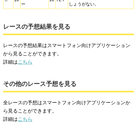
ー
しょうがない。
レースの予想結果を見る
レースの予想結果はスマートフォン向けアプリケーション
から見ることができます。
詳細は
こちら
その他のレース予想を見る
全レースの予想はスマートフォン向けアプリケーションか
ら見ることができます。
詳細は
こちら