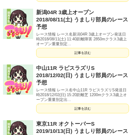
新潟04R 3歳上オープン
2018/08/11(土) うましり部員のレース
予想
レース情報 レース名新潟04R 3歳上オープン発送日
時2018/08/11(土) 11:40距離障害 2850mクラス3歳上
オープン重量別定...
記事を読む
中山11R ラピスラズリS
2018/12/02(日) うましり部員のレース
予想
レース情報 レース名中山11R ラピスラズリS発送日
時2018/12/02(日) 15:20距離芝 1200mクラス3歳上オ
ープン重量別定出...
記事を読む
東京11R オクトーバーS
2019/10/13(日) うましり部員のレース