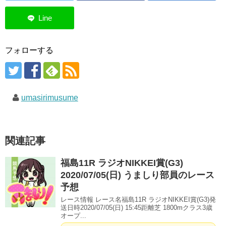
フォローする
umasirimusume
関連記事
福島11R ラジオNIKKEI賞(G3)
2020/07/05(日) うましり部員のレース
予想
レース情報 レース名福島11R ラジオNIKKEI賞(G3)発
送日時2020/07/05(日) 15:45距離芝 1800mクラス3歳
オープ...