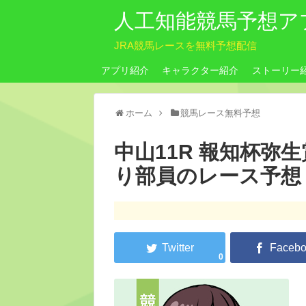
人工知能競馬予想ア
JRA競馬レースを無料予想配信
アプリ紹介
キャラクター紹介
ストーリー
ホーム
競馬レース無料予想
中山11R 報知杯弥生賞(G
り部員のレース予想
0