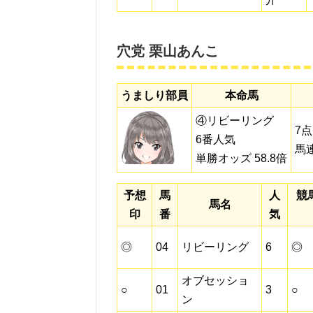
穴党 栗山あんこ
うましり部員
本命馬
④リビーリング
7点
6番人気
馬
単勝オッズ 58.8倍
予想
馬
人
競
馬名
印
番
気
◎
04
リビーリング
6
◎
オブセッショ
○
01
3
○
ン