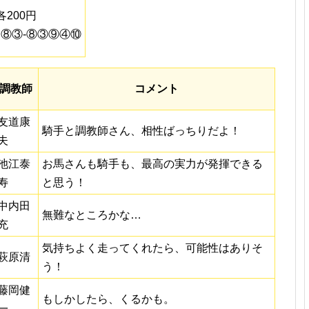
各200円
 ⑧③-⑧③⑨④⑩
調教師
コメント
友道康
騎手と調教師さん、相性ばっちりだよ！
夫
池江泰
お馬さんも騎手も、最高の実力が発揮できる
寿
と思う！
中内田
無難なところかな…
充
気持ちよく走ってくれたら、可能性はありそ
萩原清
う！
藤岡健
もしかしたら、くるかも。
一