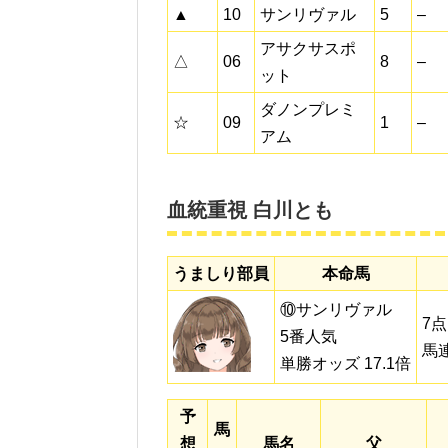
▲
10
サンリヴァル
5
–
アサクサスポ
△
06
8
–
ット
ダノンプレミ
☆
09
1
–
アム
血統重視 白川とも
うましり部員
本命馬
⑩サンリヴァル
7点
5番人気
馬
単勝オッズ 17.1倍
予
馬
想
馬名
父