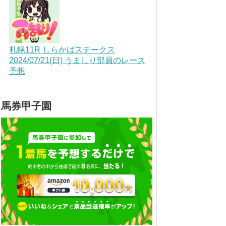
札幌11R しらかばステークス
2024/07/21(日) うましり部員のレース
予想
馬券甲子園