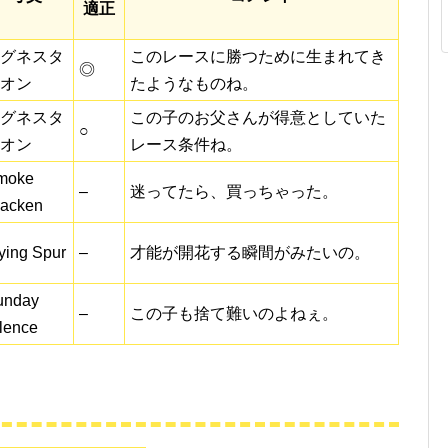
適正
グネスタ
このレースに勝つために生まれてき
◎
オン
たようなものね。
グネスタ
この子のお父さんが得意としていた
○
オン
レース条件ね。
moke
–
迷ってたら、買っちゃった。
lacken
ying Spur
–
才能が開花する瞬間がみたいの。
unday
–
この子も捨て難いのよねぇ。
lence