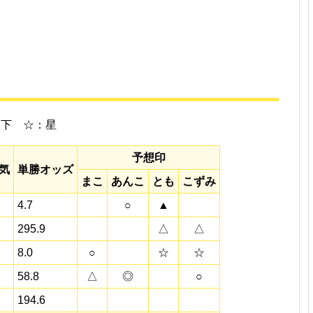
連下 ☆：星
予想印
気
単勝オッズ
まこ
あんこ
とも
こずみ
4.7
○
▲
295.9
△
△
8.0
○
☆
☆
58.8
△
◎
○
194.6