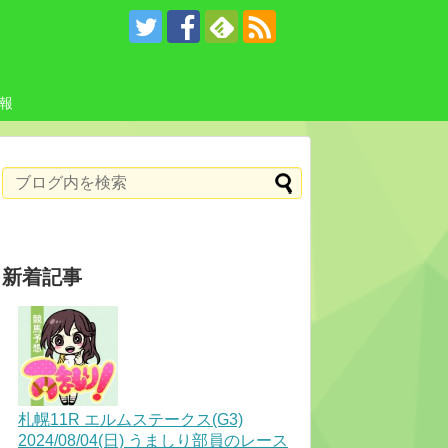
報
新着記事
札幌11R エルムステークス(G3)
2024/08/04(日) うましり部員のレース