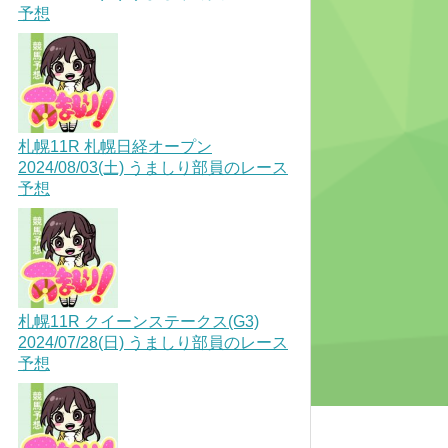
予想
札幌11R 札幌日経オープン
2024/08/03(土) うましり部員のレース
予想
札幌11R クイーンステークス(G3)
2024/07/28(日) うましり部員のレース
予想