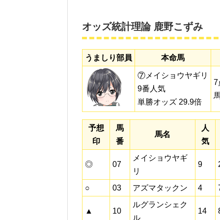
オッズ統計理論 鹿野こずみ
うましり部員
本命馬
⑦メイショウヤギリ
7
9番人気
単勝オッズ 29.9倍
予想
馬
人
馬名
印
番
気
メイショウヤギ
◎
07
9
リ
○
03
アズマタックン
4
ルグランシェク
▲
10
14
ル