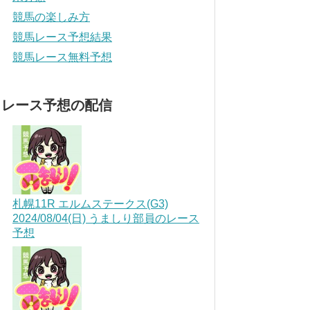
競馬の楽しみ方
競馬レース予想結果
競馬レース無料予想
レース予想の配信
札幌11R エルムステークス(G3)
2024/08/04(日) うましり部員のレース
予想