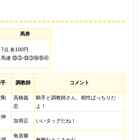
馬券
7点 各100円
馬連 ⑬③-⑬③⑭⑧④
騎手
調教師
コメント
波剛
高橋義
騎手と調教師さん、相性ばっちりだ
忠
よ！
沢伸
加用正
いいタッグだね！
角居勝
田潤
無難なところかな…