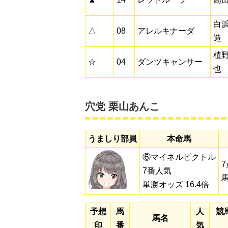
白
△
08
アレルキナーダ
造
植
☆
04
ダンツキャンサー
也
穴党 栗山あんこ
うましり部員
本命馬
⑥マイネルピクトル
7
7番人気
単勝オッズ 16.4倍
予想
馬
人
競
馬名
印
番
気