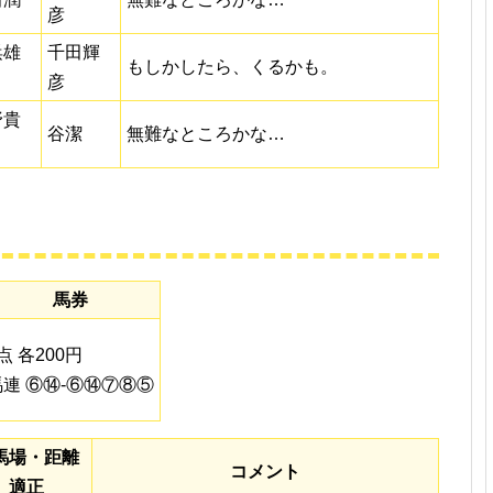
彦
浜雄
千田輝
もしかしたら、くるかも。
彦
野貴
谷潔
無難なところかな…
馬券
点 各200円
馬連 ⑥⑭-⑥⑭⑦⑧⑤
馬場・距離
コメント
適正