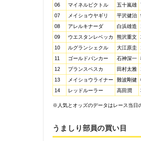
06
マイネルピクトル
五十嵐雄
07
メイショウヤギリ
平沢健治
08
アレルキナーダ
白浜雄造
09
ウエスタンレベッカ
熊沢重文
10
ルグランシェクル
大江原圭
11
ゴールドバンカー
石神深一
12
プランスペスカ
田村太雅
13
メイショウライナー
難波剛健
14
レッドルーラー
高田潤
※人気とオッズのデータはレース当日の0
うましり部員の買い目