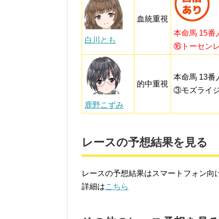
血統重視
本命馬 15番人
白川とも
⑯トーセン
本命馬 13番人
的中重視
③モズライ
鹿野こずみ
レースの予想結果を見る
レースの予想結果はスマートフォン向
詳細は
こちら