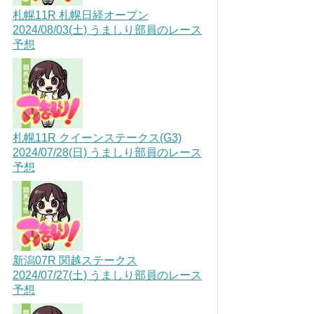
札幌11R 札幌日経オープン
2024/08/03(土) うましり部員のレース
予想
札幌11R クイーンステークス(G3)
2024/07/28(日) うましり部員のレース
予想
新潟07R 関越ステークス
2024/07/27(土) うましり部員のレース
予想