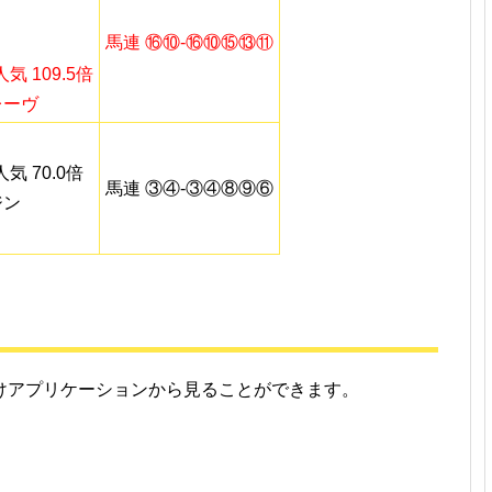
馬連 ⑯⑩-⑯⑩⑮⑬⑪
気 109.5倍
レーヴ
気 70.0倍
馬連 ③④-③④⑧⑨⑥
ジン
けアプリケーションから見ることができます。