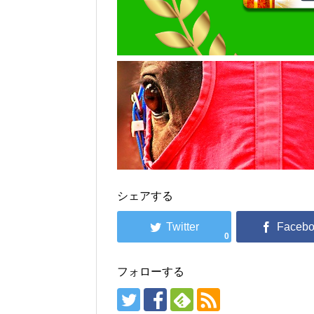
シェアする
0
フォローする