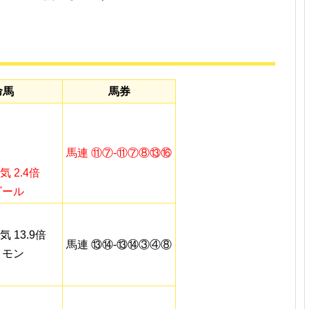
命馬
馬券
馬連 ⑪⑦-⑪⑦⑧⑬⑯
 2.4倍
ダール
 13.9倍
馬連 ⑬⑭-⑬⑭③④⑧
ロモン