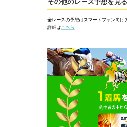
その他のレース予想を見
全レースの予想はスマートフォン向け
詳細は
こちら