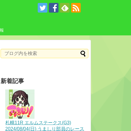
報
新着記事
札幌11R エルムステークス(G3)
2024/08/04(日) うましり部員のレース