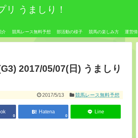
プリ うましり！
紹介
競馬レース無料予想
部活動の様子
競馬の楽しみ方
運営情
) 2017/05/07(日) うましり
2017/5/13
競馬レース無料予想
0
0