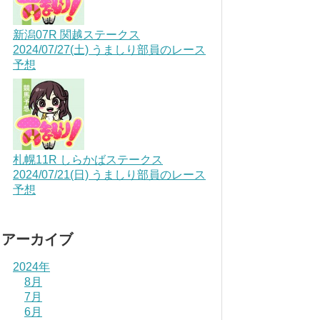
新潟07R 関越ステークス
2024/07/27(土) うましり部員のレース
予想
札幌11R しらかばステークス
2024/07/21(日) うましり部員のレース
予想
アーカイブ
2024年
8月
7月
6月