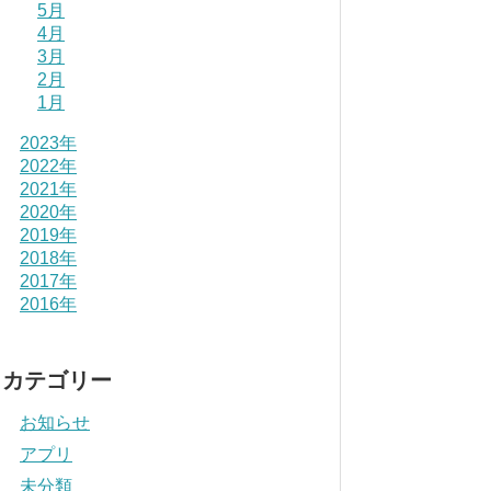
5月
4月
3月
2月
1月
2023年
2022年
2021年
2020年
2019年
2018年
2017年
2016年
カテゴリー
お知らせ
アプリ
未分類