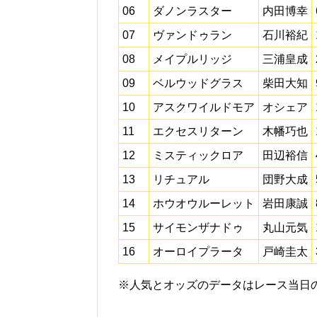
06
ダノンラスター
内田博幸
07
ヴァンドゥラン
石川裕紀
08
メイプルリッジ
三浦皇成
09
ベルウッドグラス
柴田大知
10
アスクワイルドモア
オシェア
11
エクセスリターン
木幡巧也
12
ミスティックロア
田辺裕信
13
リチュアル
団野大成
14
ホウオウルーレット
岩田康誠
15
サイモンザナドゥ
丸山元気
16
オーロイプラータ
戸崎圭太
※人気とオッズのデータはレース当日の1