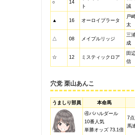
○
14
ト
誠
戸
▲
16
オーロイプラータ
太
三
△
08
メイプルリッジ
成
田
☆
12
ミスティックロア
信
穴党 栗山あんこ
うましり部員
本命馬
④バハルダール
7点
10番人気
馬
単勝オッズ 73.1倍