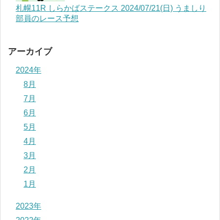
札幌11R しらかばステークス 2024/07/21(日) うましり
部員のレース予想
アーカイブ
2024年
8月
7月
6月
5月
4月
3月
2月
1月
2023年