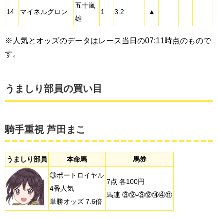
五十嵐
14
マイネルグロン
1
3.2
▲
雄
※人気とオッズのデータはレース当日の07:11時点のもので
す。
うましり部員の買い目
騎手重視 芦田まこ
うましり部員
本命馬
馬券
③ポートロイヤル
7点 各100円
4番人気
馬連 ③⑫-③⑫⑭④⑪
単勝オッズ 7.6倍