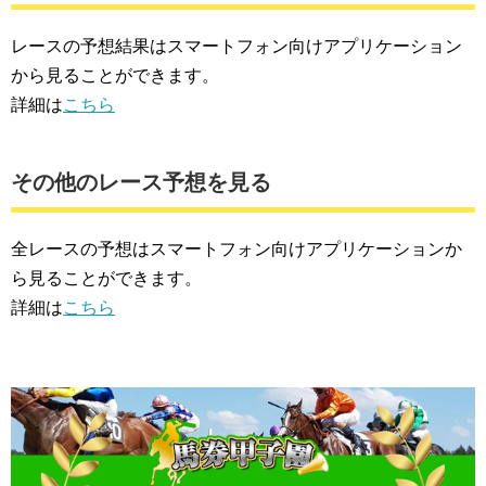
レースの予想結果はスマートフォン向けアプリケーション
から見ることができます。
詳細は
こちら
その他のレース予想を見る
全レースの予想はスマートフォン向けアプリケーションか
ら見ることができます。
詳細は
こちら