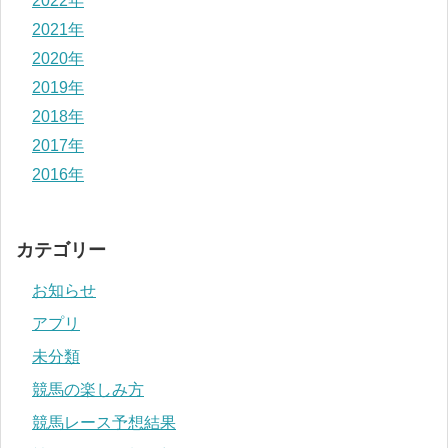
2022年
2021年
2020年
2019年
2018年
2017年
2016年
カテゴリー
お知らせ
アプリ
未分類
競馬の楽しみ方
競馬レース予想結果