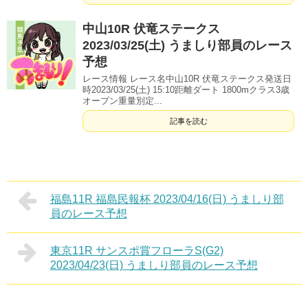
中山10R 伏竜ステークス
2023/03/25(土) うましり部員のレース
予想
レース情報 レース名中山10R 伏竜ステークス発送日
時2023/03/25(土) 15:10距離ダート 1800mクラス3歳
オープン重量別定...
記事を読む
福島11R 福島民報杯 2023/04/16(日) うましり部
員のレース予想
東京11R サンスポ賞フローラS(G2)
2023/04/23(日) うましり部員のレース予想