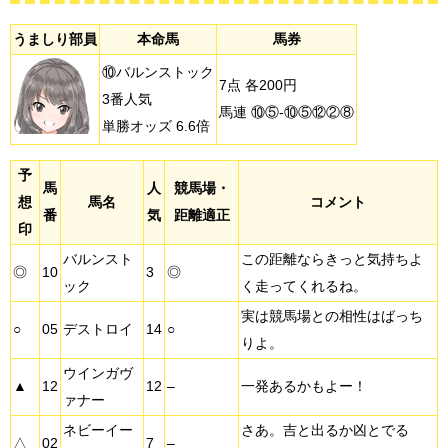
うましり部員
本命馬
馬券
⑩バルンストック
7点 各200円
3番人気
馬連 ⑩⑤-⑩⑤⑫②⑧
単勝オッズ 6.6倍
予
馬
人
競馬場・
想
馬名
コメント
番
気
距離適正
印
バルンスト
この距離ならきっと気持ちよ
◎
10
3
◎
ック
く走ってくれるね。
実は競馬場との相性はばっち
○
05
デストロイ
14
○
りよ。
ウインガヴ
▲
12
12
–
一発あるかもよー！
ァナー
ネビーイー
さあ。吉と出るか凶とでる
△
02
7
–