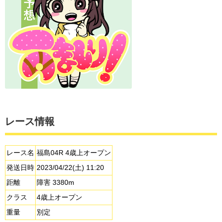
レース情報
レース名
福島04R 4歳上オープン
発送日時
2023/04/22(土) 11:20
距離
障害 3380m
クラス
4歳上オープン
重量
別定