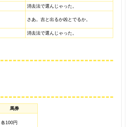
消去法で選んじゃった。
さあ。吉と出るか凶とでるか。
消去法で選んじゃった。
馬券
 各100円