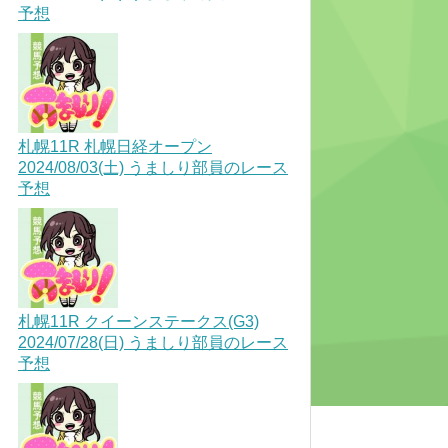
予想
札幌11R 札幌日経オープン
2024/08/03(土) うましり部員のレース
予想
札幌11R クイーンステークス(G3)
2024/07/28(日) うましり部員のレース
予想