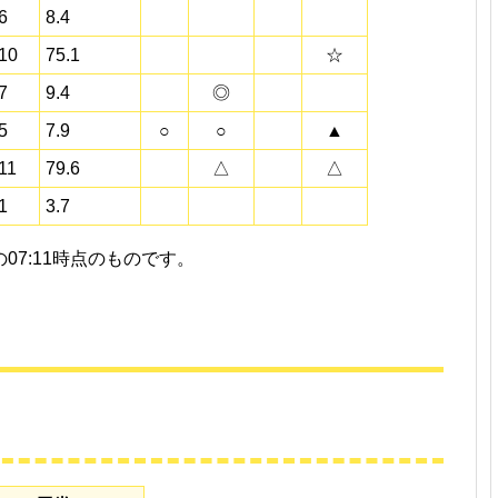
6
8.4
10
75.1
☆
7
9.4
◎
5
7.9
○
○
▲
11
79.6
△
△
1
3.7
7:11時点のものです。