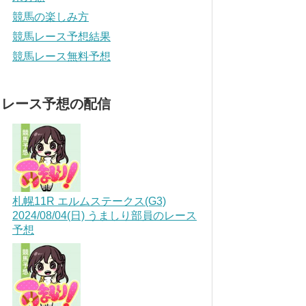
競馬の楽しみ方
競馬レース予想結果
競馬レース無料予想
レース予想の配信
札幌11R エルムステークス(G3)
2024/08/04(日) うましり部員のレース
予想