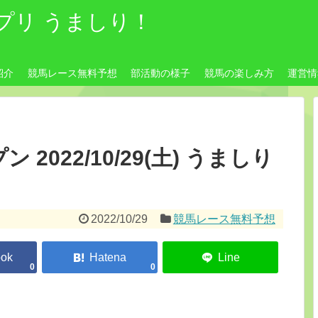
プリ うましり！
紹介
競馬レース無料予想
部活動の様子
競馬の楽しみ方
運営情
 2022/10/29(土) うましり
2022/10/29
競馬レース無料予想
0
0