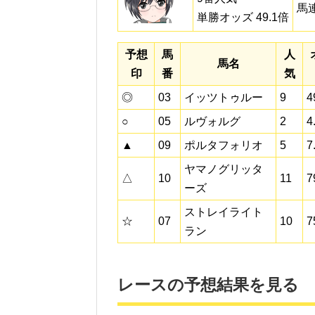
馬
単勝オッズ 49.1倍
予想
馬
人
馬名
印
番
気
◎
03
イッツトゥルー
9
4
○
05
ルヴォルグ
2
4
▲
09
ポルタフォリオ
5
7
ヤマノグリッタ
△
10
11
7
ーズ
ストレイライト
☆
07
10
7
ラン
レースの予想結果を見る