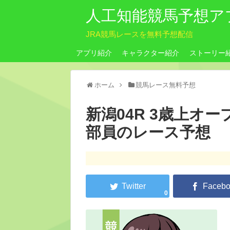
人工知能競馬予想ア
JRA競馬レースを無料予想配信
アプリ紹介
キャラクター紹介
ストーリー
ホーム
競馬レース無料予想
新潟04R 3歳上オープン
部員のレース予想
0