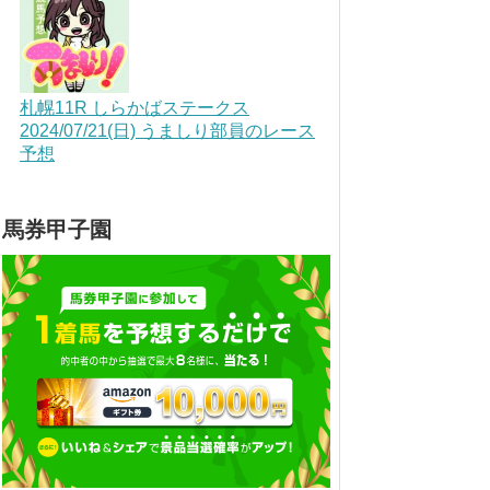
札幌11R しらかばステークス
2024/07/21(日) うましり部員のレース
予想
馬券甲子園