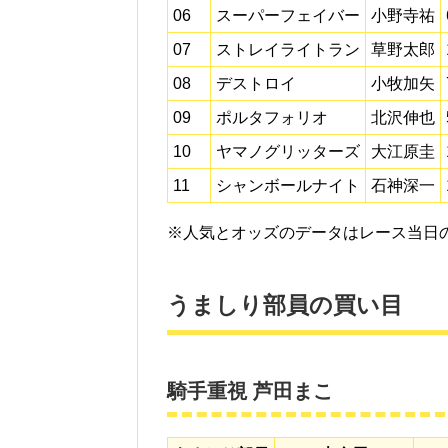
06
スーパーフェイバー
小野寺祐
07
ストレイライトラン
草野太郎
08
デストロイ
小牧加矢
09
ポルタフォリオ
北沢伸也
10
ヤマノグリッターズ
大江原圭
11
シャンボールナイト
石神深一
※人気とオッズのデータはレース当日の0
うましり部員の買い目
騎手重視 芦田まこ