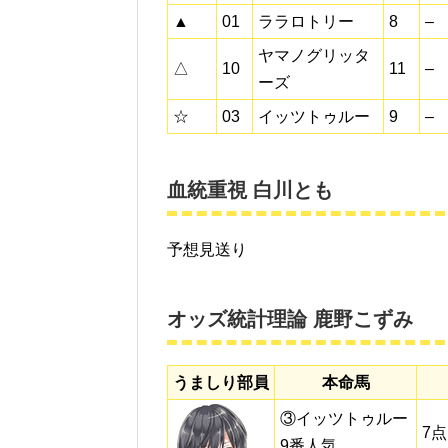
▲
01
ララロトリー
8
–
ヤマノグリッタ
△
10
11
–
ーズ
☆
03
イッツトゥルー
9
–
血統重視 白川とも
予想見送り
オッズ統計理論 鹿野こずみ
うましり部員
本命馬
③イッツトゥルー
7点
9番人気