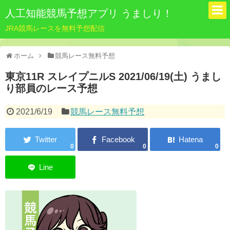
人工知能競馬予想アプリ うましり！
JRA競馬レースを無料予想配信
ホーム
競馬レース無料予想
東京11R スレイプニルS 2021/06/19(土) うまし
り部員のレース予想
2021/6/19
競馬レース無料予想
0
0
0