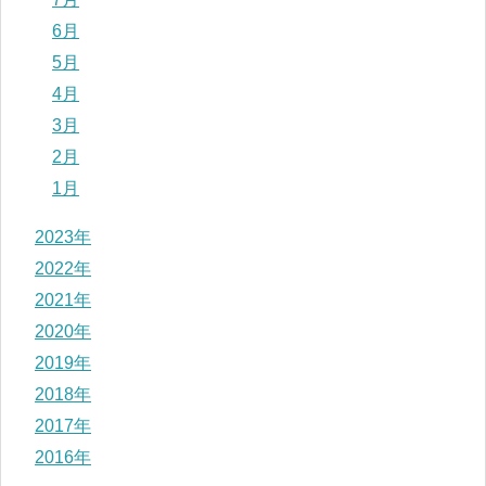
6月
5月
4月
3月
2月
1月
2023年
2022年
2021年
2020年
2019年
2018年
2017年
2016年