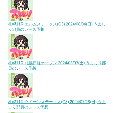
札幌11R エルムステークス(G3) 2024/08/04(日) うまし
り部員のレース予想
札幌11R 札幌日経オープン 2024/08/03(土) うましり部
員のレース予想
札幌11R クイーンステークス(G3) 2024/07/28(日) うま
しり部員のレース予想