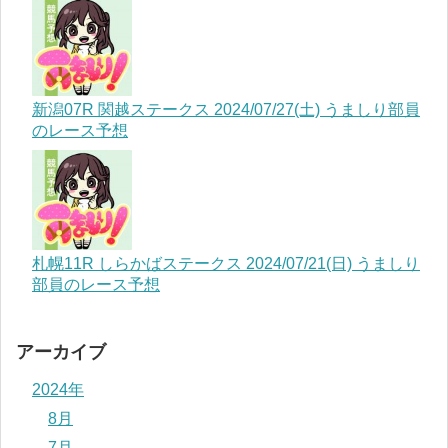
新潟07R 関越ステークス 2024/07/27(土) うましり部員
のレース予想
札幌11R しらかばステークス 2024/07/21(日) うましり
部員のレース予想
アーカイブ
2024年
8月
7月