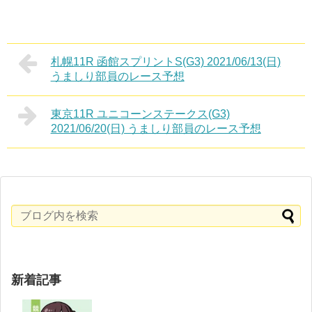
札幌11R 函館スプリントS(G3) 2021/06/13(日)
うましり部員のレース予想
東京11R ユニコーンステークス(G3)
2021/06/20(日) うましり部員のレース予想
新着記事