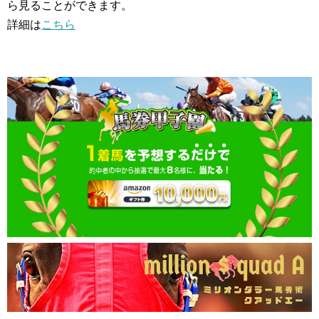
ら見ることができます。
詳細は
こちら