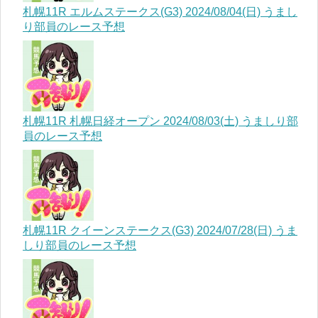
札幌11R エルムステークス(G3) 2024/08/04(日) うまし
り部員のレース予想
札幌11R 札幌日経オープン 2024/08/03(土) うましり部
員のレース予想
札幌11R クイーンステークス(G3) 2024/07/28(日) うま
しり部員のレース予想