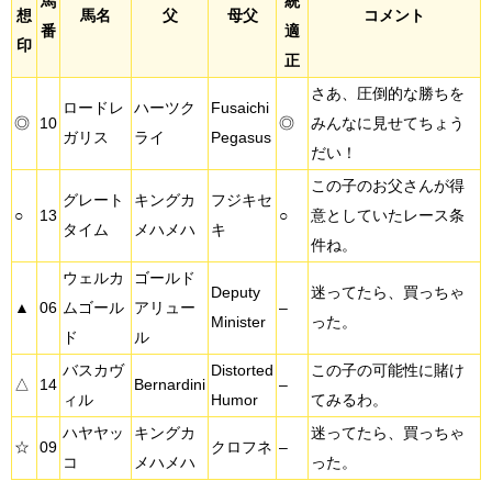
馬
統
想
馬名
父
母父
コメント
番
適
印
正
さあ、圧倒的な勝ちを
ロードレ
ハーツク
Fusaichi
◎
10
◎
みんなに見せてちょう
ガリス
ライ
Pegasus
だい！
この子のお父さんが得
グレート
キングカ
フジキセ
○
13
○
意としていたレース条
タイム
メハメハ
キ
件ね。
ウェルカ
ゴールド
Deputy
迷ってたら、買っちゃ
▲
06
ムゴール
アリュー
–
Minister
った。
ド
ル
バスカヴ
Distorted
この子の可能性に賭け
△
14
Bernardini
–
ィル
Humor
てみるわ。
ハヤヤッ
キングカ
迷ってたら、買っちゃ
☆
09
クロフネ
–
コ
メハメハ
った。