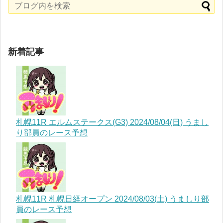
新着記事
札幌11R エルムステークス(G3) 2024/08/04(日) うまし
り部員のレース予想
札幌11R 札幌日経オープン 2024/08/03(土) うましり部
員のレース予想