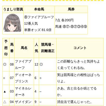
うましり部員
本命馬
馬券
⑧ファイアプルーフ
7点 各200円
12番人気
馬連 ⑧⑦-⑧⑦③④⑨
単勝オッズ 81.6倍
予
馬
人
競馬場・
想
馬名
コメント
番
気
距離適正
印
ファイアプ
この距離ならきっと気持ちよ
◎
08
12
◎
ルーフ
く走ってくれるね。
ディオーネ
実は競馬場との相性はばっち
○
07
6
○
プリンス
りよ。
マイネルレ
さあ。吉と出るか凶とでる
▲
03
4
–
オーネ
か。
△
04
ザメイダン
9
–
消去法で選んじゃった。