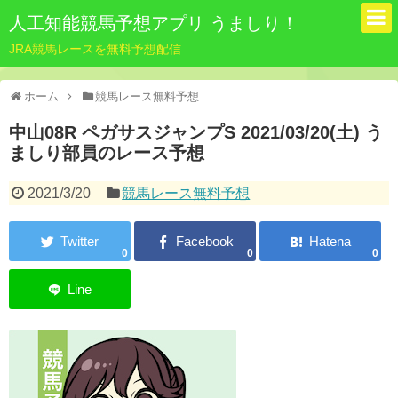
人工知能競馬予想アプリ うましり！
JRA競馬レースを無料予想配信
ホーム
競馬レース無料予想
中山08R ペガサスジャンプS 2021/03/20(土) う
ましり部員のレース予想
2021/3/20
競馬レース無料予想
0
0
0