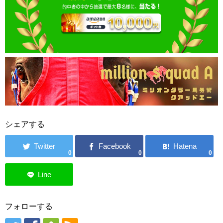
シェアする
0
0
0
フォローする