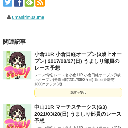
umasirimusume
関連記事
小倉11R 小倉日経オープン(3歳上オー
プン) 2017/08/27(日) うましり部員の
レース予想
レース情報 レース名小倉11R 小倉日経オープン(3歳
上オープン)発送日時2017/08/27(日) 15:25距離芝
1800mクラス3歳...
記事を読む
中山11R マーチステークス(G3)
2021/03/28(日) うましり部員のレース
予想
レース情報 レース名中山11R マーチステークス(G3)