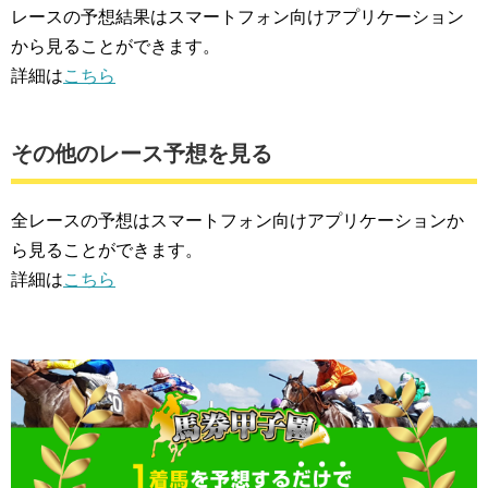
レースの予想結果はスマートフォン向けアプリケーション
から見ることができます。
詳細は
こちら
その他のレース予想を見る
全レースの予想はスマートフォン向けアプリケーションか
ら見ることができます。
詳細は
こちら