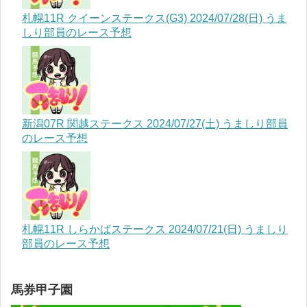
札幌11R クイーンステークス(G3) 2024/07/28(日) うま
しり部員のレース予想
新潟07R 関越ステークス 2024/07/27(土) うましり部員
のレース予想
札幌11R しらかばステークス 2024/07/21(日) うましり
部員のレース予想
馬券甲子園