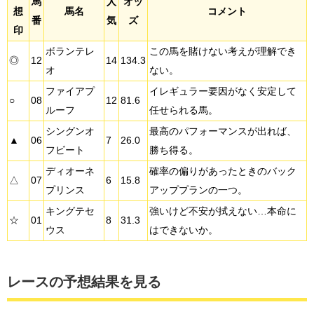
馬
人
オッ
想
馬名
コメント
番
気
ズ
印
ボランテレ
この馬を賭けない考えが理解でき
◎
12
14
134.3
オ
ない。
ファイアプ
イレギュラー要因がなく安定して
○
08
12
81.6
ルーフ
任せられる馬。
シングンオ
最高のパフォーマンスが出れば、
▲
06
7
26.0
フビート
勝ち得る。
ディオーネ
確率の偏りがあったときのバック
△
07
6
15.8
プリンス
アッププランの一つ。
キングテセ
強いけど不安が拭えない…本命に
☆
01
8
31.3
ウス
はできないか。
レースの予想結果を見る