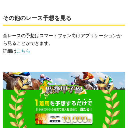
その他のレース予想を見る
全レースの予想はスマートフォン向けアプリケーションか
ら見ることができます。
詳細は
こちら