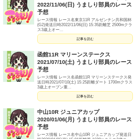
2022/11/06(日) うましり部員のレース
予想
レース情報 レース名東京11R アルゼンチン共和国杯
(G2)発送日時2022/11/06(日) 15:35距離芝 2500mクラ
ス3歳上オー...
記事を読む
函館11R マリーンステークス
2021/07/10(土) うましり部員のレース
予想
レース情報 レース名函館11R マリーンステークス発
送日時2021/07/10(土) 15:25距離ダート 1700mクラス
3歳上オープン重...
記事を読む
中山10R ジュニアカップ
2020/01/06(月) うましり部員のレース
予想
レース情報 レース名中山10R ジュニアカップ発送日