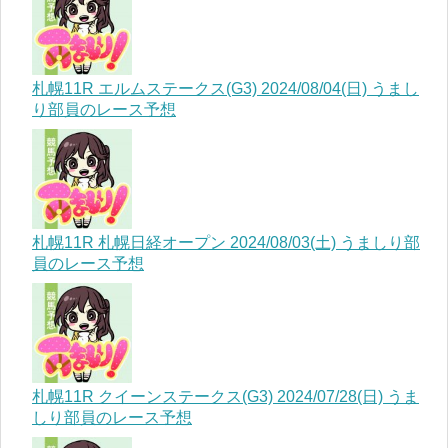
札幌11R エルムステークス(G3) 2024/08/04(日) うまし
り部員のレース予想
札幌11R 札幌日経オープン 2024/08/03(土) うましり部
員のレース予想
札幌11R クイーンステークス(G3) 2024/07/28(日) うま
しり部員のレース予想