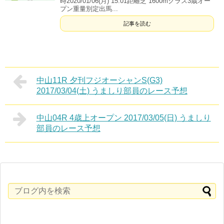
時2020/01/06(月) 15:01距離芝 1600mクラス3歳オー
プン重量別定出馬...
記事を読む
中山11R 夕刊フジオーシャンS(G3)
2017/03/04(土) うましり部員のレース予想
中山04R 4歳上オープン 2017/03/05(日) うましり
部員のレース予想