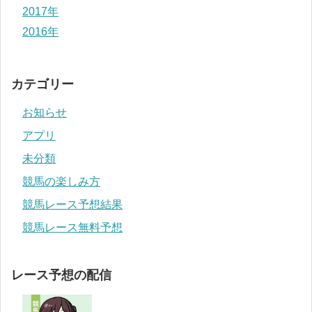
2017年
2016年
カテゴリー
お知らせ
アプリ
未分類
競馬の楽しみ方
競馬レース予想結果
競馬レース無料予想
レース予想の配信