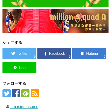
シェアする
0
0
0
フォローする
umasirimusume