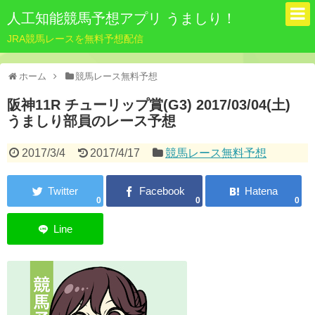
人工知能競馬予想アプリ うましり！
JRA競馬レースを無料予想配信
ホーム
競馬レース無料予想
阪神11R チューリップ賞(G3) 2017/03/04(土)
うましり部員のレース予想
2017/3/4
2017/4/17
競馬レース無料予想
0
0
0