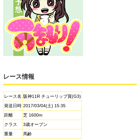
レース情報
レース名
阪神11R チューリップ賞(G3)
発送日時
2017/03/04(土) 15:35
距離
芝 1600m
クラス
3歳オープン
重量
馬齢