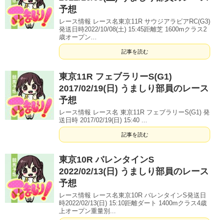
予想
レース情報 レース名東京11R サウジアラビアRC(G3)
発送日時2022/10/08(土) 15:45距離芝 1600mクラス2
歳オープン...
記事を読む
東京11R フェブラリーS(G1)
2017/02/19(日) うましり部員のレース
予想
レース情報 レース名 東京11R フェブラリーS(G1) 発
送日時 2017/02/19(日) 15:40 ...
記事を読む
東京10R バレンタインS
2022/02/13(日) うましり部員のレース
予想
レース情報 レース名東京10R バレンタインS発送日
時2022/02/13(日) 15:10距離ダート 1400mクラス4歳
上オープン重量別...