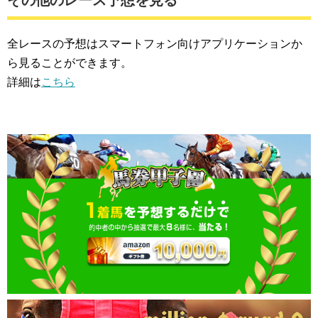
その他のレース予想を見る
全レースの予想はスマートフォン向けアプリケーションか
ら見ることができます。
詳細は
こちら