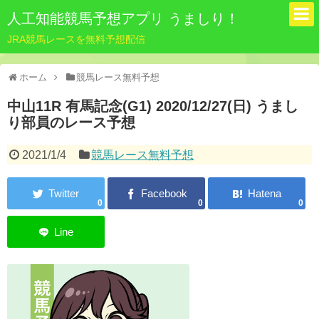
人工知能競馬予想アプリ うましり！
JRA競馬レースを無料予想配信
ホーム
競馬レース無料予想
中山11R 有馬記念(G1) 2020/12/27(日) うまし
り部員のレース予想
2021/1/4
競馬レース無料予想
0
0
0