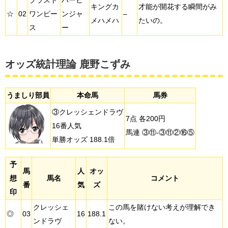
ブラスト
ハービ
キングカ
才能が開花する瞬間がみ
☆
02
ワンピー
ンジャ
–
メハメハ
たいの。
ス
ー
オッズ統計理論 鹿野こずみ
うましり部員
本命馬
馬券
③クレッシェンドラヴ
7点 各200円
16番人気
馬連 ③⑪-③⑪②⑯⑤
単勝オッズ 188.1倍
予
馬
人
オッ
想
馬名
コメント
番
気
ズ
印
クレッシェ
この馬を賭けない考えが理解でき
◎
03
16
188.1
ンドラヴ
ない。