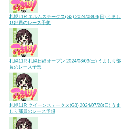
札幌11R エルムステークス(G3) 2024/08/04(日) うまし
り部員のレース予想
札幌11R 札幌日経オープン 2024/08/03(土) うましり部
員のレース予想
札幌11R クイーンステークス(G3) 2024/07/28(日) うま
しり部員のレース予想