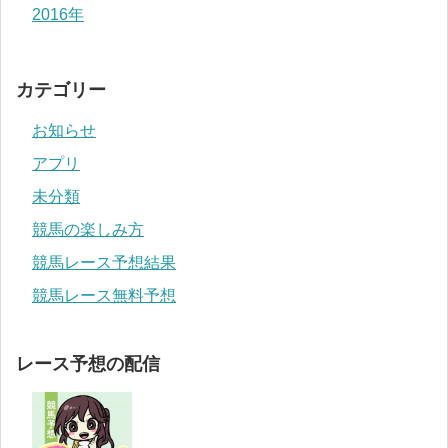
2016年
カテゴリー
お知らせ
アプリ
未分類
競馬の楽しみ方
競馬レース予想結果
競馬レース無料予想
レース予想の配信