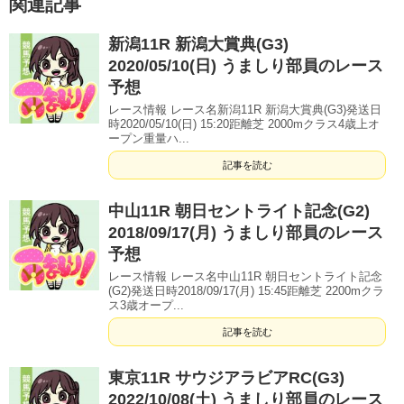
関連記事
新潟11R 新潟大賞典(G3)
2020/05/10(日) うましり部員のレース
予想
レース情報 レース名新潟11R 新潟大賞典(G3)発送日
時2020/05/10(日) 15:20距離芝 2000mクラス4歳上オ
ープン重量ハ...
記事を読む
中山11R 朝日セントライト記念(G2)
2018/09/17(月) うましり部員のレース
予想
レース情報 レース名中山11R 朝日セントライト記念
(G2)発送日時2018/09/17(月) 15:45距離芝 2200mクラ
ス3歳オープ...
記事を読む
東京11R サウジアラビアRC(G3)
2022/10/08(土) うましり部員のレース